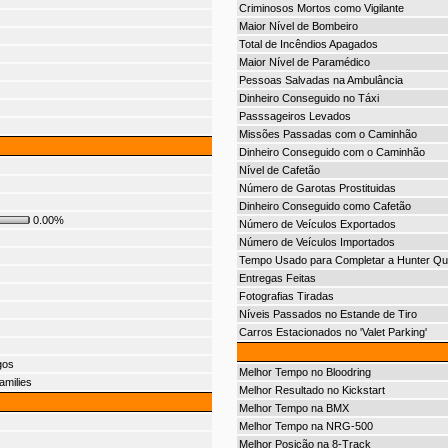
Criminosos Mortos como Vigilante
Maior Nível de Bombeiro
Total de Incêndios Apagados
Maior Nível de Paramédico
Pessoas Salvadas na Ambulância
Dinheiro Conseguido no Táxi
Passsageiros Levados
Missões Passadas com o Caminhão
Dinheiro Conseguido com o Caminhão
Nível de Cafetão
Número de Garotas Prostituidas
Dinheiro Conseguido como Cafetão
0.00%
Número de Veículos Exportados
Número de Veículos Importados
Tempo Usado para Completar a Hunter Qu
Entregas Feitas
Fotografias Tiradas
Níveis Passados no Estande de Tiro
Carros Estacionados no 'Valet Parking'
gos
Melhor Tempo no Bloodring
amilies
Melhor Resultado no Kickstart
Melhor Tempo na BMX
Melhor Tempo na NRG-500
Melhor Posição na 8-Track