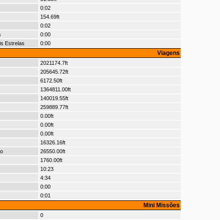
0:02
154.69ft
0:02
s
0:00
s Estrelas
0:00
Viagens
2021174.7ft
205645.72ft
6172.50ft
1364811.00ft
140019.55ft
259889.77ft
0.00ft
0.00ft
0.00ft
16326.16ft
io
26550.00ft
1760.00ft
10:23
4:34
0:00
0:01
Mini Missões
0