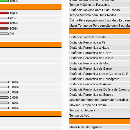
100%
Tempo Máximo de Paradinha
Distância Máxima com Duas Rodas
100%
Tempo Máximo com Duas Rodas
40%
Última Perseguição com 5 ou Mais Estrela
100%
Maior Tempo de Perseguição com 5 ou Mai
100%
0%
Distância Total Percorrida
Distância Percorrida a Pé
Distância Percorrida a Nado
Distância Percorrida de Carro
Distância Percorrida de Bicileta
Distância Percorrida de Moto
Distância Percorrida de Barco
Distância Percorrida com o Carro de Golf
Distância Percorrida de Helicóptero
6.00%
Distância Percorrida de Avião
0.00%
Distância Percorrida na Bicileta de Exercíc
0.00%
Distância Percorrida na Esteira
0.00%
Máximo de tempo na Bicileta de Exercício
0.00%
Máximo Tempo na Esteira
0.00%
Tempo no Jetpack
Tempo de Voô
Maior Nível de Vigilante