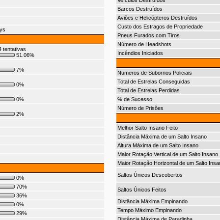
Veículos Destruídos
Barcos Destruídos
Aviões e Helicópteros Destruídos
Custo dos Estragos de Propriedade
ys
Pneus Furados com Tiros
Número de Headshots
 tentativas
Incêndios Iniciados
51.06%
7%
Numeros de Subornos Policiais
Total de Estrelas Conseguidas
0%
Total de Estrelas Perdidas
0%
% de Sucesso
Número de Prisões
2%
Melhor Salto Insano Feito
Distância Máxima de um Salto Insano
Altura Máxima de um Salto Insano
Maior Rotação Vertical de um Salto Insano
Maior Rotação Horizontal de um Salto Insa
Saltos Únicos Descobertos
0%
70%
Saltos Únicos Feitos
36%
Distância Máxima Empinando
0%
Tempo Máximo Empinando
29%
Distância Máxima de Paradinha