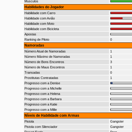
Musculos
Habilidades do Jogador
Habilidade com Carro
Habilidade com Avião
Habilidade com Moto
Habilidade com Bicicleta
Apostas
Ranking de Piloto
0
Namoradas
Número Atual de Namoradas
1
Número Máximo de Namoradas
1
Número de Bons Encontros
3
Número de Maus Encontros
1
Transadas
0
Prostitutas Contratadas
1
Progresso com a Denise
Progresso com a Michelle
Progresso com a Helena
Progresso com a Barbara
Progresso com a Katie
Progresso com a Millie
Níveis de Habilidade com Armas
Pistola
Gangster
Pistola com Silenciador
Gangster