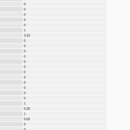
0
0
0
0
0
1
3:24
0
0
0
0
0
0
0
0
0
0
0
0
1
5:26
1
5:03
0
0