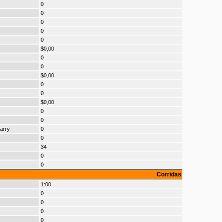
0
0
0
0
0
$0,00
0
0
$0,00
0
0
$0,00
0
0
arry
0
0
34
0
0
Corridas
1:00
0
0
0
0