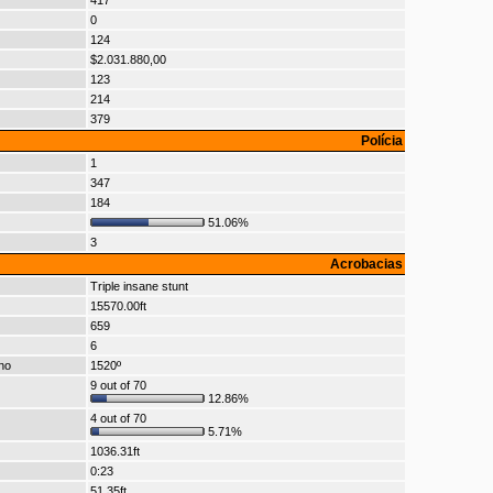
417
0
124
$2.031.880,00
123
214
379
Polícia
1
347
184
51.06%
3
Acrobacias
Triple insane stunt
15570.00ft
659
6
no
1520º
9 out of 70
12.86%
4 out of 70
5.71%
1036.31ft
0:23
51.35ft