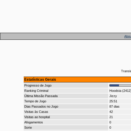
Abou
Transl
Estatísticas Gerais
Progresso de Jogo
Ranking Criminal
Hoodsta (2412
Última Missão Passada
Jizzy
Tempo de Jogo
25:51
Dias Passados no Jogo
87 dias
Visitas às Casas
42
Visitas ao hospital
21
Afogamentos
0
Sorte
0