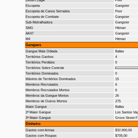
Desert Eagle
Poor
Escopeta
Gangster
Escopeta de Canos Serrados
Poor
Escopeta de Combate
Gangster
Sub-Metralhadora
Gangster
SMG
Hitman
AK47
Gangster
M4
Hitman
Gangues
Gangue Mais Odiada
Ballas
Territórios Ganhos
4
Territórios Perdidos
0
Territórios Sobre Controle
Territórios Dominados
0
Máximo de Territórios Dominados
15
Membros Recrutados
6
Membros Recrutados Mortos
6
Membros da Gangue Mortos
26
Membros de Outros Mortos
275
Maior Gangue
Ballas
2ª Maior Gangue
Los Santos Va
3ª Maior Gangue
Grove Street F
Dinheiro
Gastos com Armas
$32.800,00
Gastos com Roupas
$705,00