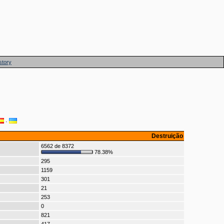
story
·
Destruição
6562 de 8372
78.38%
295
1159
301
21
253
0
821