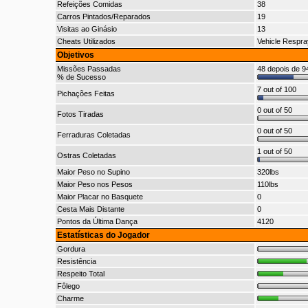
Refeições Comidas
38
Carros Pintados/Reparados
19
Visitas ao Ginásio
13
Cheats Utilizados
Vehicle Respra
Objetivos
Missões Passadas
48 depois de 94
% de Sucesso
7 out of 100
Pichações Feitas
0 out of 50
Fotos Tiradas
0 out of 50
Ferraduras Coletadas
1 out of 50
Ostras Coletadas
Maior Peso no Supino
320lbs
Maior Peso nos Pesos
110lbs
Maior Placar no Basquete
0
Cesta Mais Distante
0
Pontos da Última Dança
4120
Estatísticas do Jogador
Gordura
Resistência
Respeito Total
Fôlego
Charme