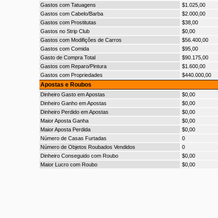
Gastos com Tatuagens
$1.025,00
Gastos com Cabelo/Barba
$2.000,00
Gastos com Prostitutas
$38,00
Gastos no Strip Club
$0,00
Gastos com Modifições de Carros
$56.400,00
Gastos com Comida
$95,00
Gasto de Compra Total
$90.175,00
Gastos com Reparo/Pintura
$1.600,00
Gastos com Propriedades
$440.000,00
Apostas e Roubos
Dinheiro Gasto em Apostas
$0,00
Dinheiro Ganho em Apostas
$0,00
Dinheiro Perdido em Apostas
$0,00
Maior Aposta Ganha
$0,00
Maior Aposta Perdida
$0,00
Número de Casas Furtadas
0
Número de Objetos Roubados Vendidos
0
Dinheiro Conseguido com Roubo
$0,00
Maior Lucro com Roubo
$0,00