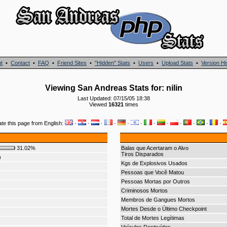
t
•
Contact
•
FAQ
•
Friend Sites
•
"Hidden" Stats
•
Users
•
Upload Stats
•
Version Hi
Viewing San Andreas Stats for: nilin
Last Updated: 07/15/05 18:38
Viewed
16321
times
ate this page from English:
·
·
·
·
·
·
·
·
·
·
·
·
31.02%
Balas que Acertaram o Alvo
Tiros Disparados
)
Kgs de Explosivos Usados
Pessoas que Você Matou
Pessoas Mortas por Outros
Criminosos Mortos
Membros de Gangues Mortos
Mortes Desde o Último Checkpoint
Total de Mortes Legítimas