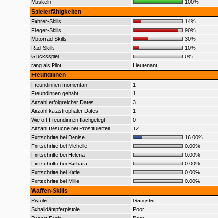
Muskeln
100%
Spielerfähigkeiten
Fahrer-Skills
14%
Flieger-Skills
90%
Motorrad-Skills
30%
Rad-Skills
10%
Glücksspiel
0%
rang als Pilot
Lieutenant
Freundinnen
Freundinnen momentan
1
Freundinnen gehabt
1
Anzahl erfolgreicher Dates
3
Anzahl katastrophaler Dates
1
Wie oft Freundinnen flachgelegt
0
Anzahl Besuche bei Prostituierten
12
Fortschritte bei Denise
16.00%
Fortschritte bei Michelle
0.00%
Fortschritte bei Helena
0.00%
Fortschritte bei Barbara
0.00%
Fortschritte bei Katie
0.00%
Fortschritte bei Millie
0.00%
Waffen-Skills
Pistole
Gangster
Schalldämpferpistole
Poor