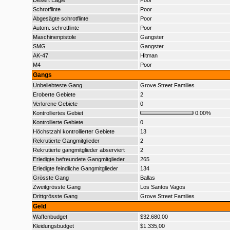
Desert Eagle
Poor
Schrotflinte
Poor
Abgesägte schrotflinte
Poor
Autom. schrotflinte
Poor
Maschinenpistole
Gangster
SMG
Gangster
AK-47
Hitman
M4
Poor
Gangs
Unbeliebteste Gang
Grove Street Families
Eroberte Gebiete
2
Verlorene Gebiete
0
Kontrolliertes Gebiet
0.00%
Kontrollierte Gebiete
0
Höchstzahl kontrollierter Gebiete
13
Rekrutierte Gangmitglieder
2
Rekrutierte gangmitglieder abserviert
2
Erledigte befreundete Gangmitglieder
265
Erledigte feindliche Gangmitglieder
134
Grösste Gang
Ballas
Zweitgrösste Gang
Los Santos Vagos
Drittgrösste Gang
Grove Street Families
Geld
Waffenbudget
$32.680,00
Kleidungsbudget
$1.335,00