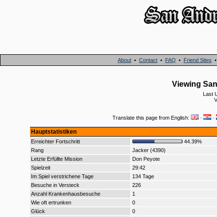
About
•
Contact
•
FAQ
•
Friend Sites
Viewing San 
Last 
V
Translate this page from English:
·
·
Hauptstatistiken
Erreichter Fortschritt
44.39%
Rang
Jacker (4390)
Letzte Erfüllte Mission
Don Peyote
Spielzeit
29:42
Im Spiel verstrichene Tage
134 Tage
Besuche in Versteck
226
Anzahl Krankenhausbesuche
1
Wie oft ertrunken
0
Glück
0