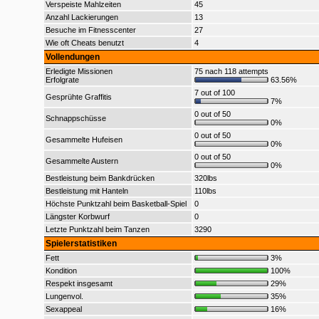
Verspeiste Mahlzeiten
45
Anzahl Lackierungen
13
Besuche im Fitnesscenter
27
Wie oft Cheats benutzt
4
Vollendungen
Erledigte Missionen
75 nach 118 attempts
Erfolgrate
63.56%
7 out of 100
Gesprühte Graffitis
7%
0 out of 50
Schnappschüsse
0%
0 out of 50
Gesammelte Hufeisen
0%
0 out of 50
Gesammelte Austern
0%
Bestleistung beim Bankdrücken
320lbs
Bestleistung mit Hanteln
110lbs
Höchste Punktzahl beim Basketball-Spiel
0
Längster Korbwurf
0
Letzte Punktzahl beim Tanzen
3290
Spielerstatistiken
Fett
3%
Kondition
100%
Respekt insgesamt
29%
Lungenvol.
35%
Sexappeal
16%