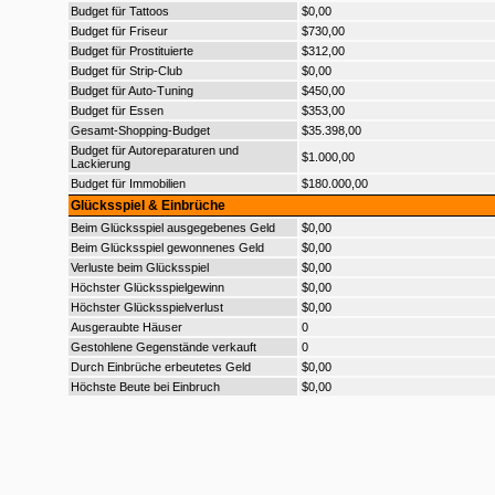
Budget für Tattoos
$0,00
Budget für Friseur
$730,00
Budget für Prostituierte
$312,00
Budget für Strip-Club
$0,00
Budget für Auto-Tuning
$450,00
Budget für Essen
$353,00
Gesamt-Shopping-Budget
$35.398,00
Budget für Autoreparaturen und
$1.000,00
Lackierung
Budget für Immobilien
$180.000,00
Glücksspiel & Einbrüche
Beim Glücksspiel ausgegebenes Geld
$0,00
Beim Glücksspiel gewonnenes Geld
$0,00
Verluste beim Glücksspiel
$0,00
Höchster Glücksspielgewinn
$0,00
Höchster Glücksspielverlust
$0,00
Ausgeraubte Häuser
0
Gestohlene Gegenstände verkauft
0
Durch Einbrüche erbeutetes Geld
$0,00
Höchste Beute bei Einbruch
$0,00