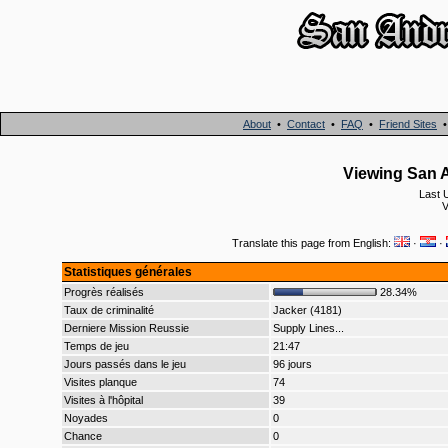
About
•
Contact
•
FAQ
•
Friend Sites
Viewing San A
Last 
V
Translate this page from English:
·
·
Statistiques générales
Progrès réalisés
28.34%
Taux de criminalité
Jacker (4181)
Derniere Mission Reussie
Supply Lines...
Temps de jeu
21:47
Jours passés dans le jeu
96 jours
Visites planque
74
Visites à l'hôpital
39
Noyades
0
Chance
0