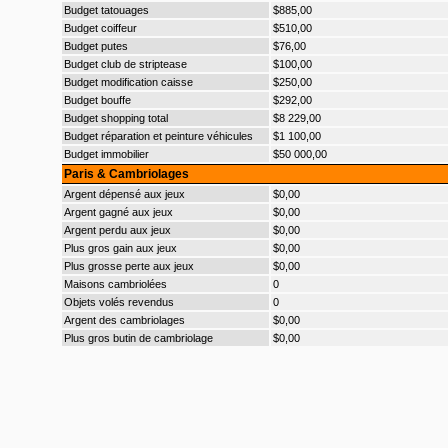
Budget tatouages
$885,00
Budget coiffeur
$510,00
Budget putes
$76,00
Budget club de striptease
$100,00
Budget modification caisse
$250,00
Budget bouffe
$292,00
Budget shopping total
$8 229,00
Budget réparation et peinture véhicules
$1 100,00
Budget immobilier
$50 000,00
Paris & Cambriolages
Argent dépensé aux jeux
$0,00
Argent gagné aux jeux
$0,00
Argent perdu aux jeux
$0,00
Plus gros gain aux jeux
$0,00
Plus grosse perte aux jeux
$0,00
Maisons cambriolées
0
Objets volés revendus
0
Argent des cambriolages
$0,00
Plus gros butin de cambriolage
$0,00