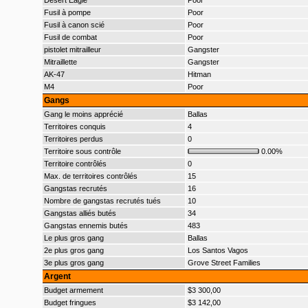
Desert Eagle
Poor
Fusil à pompe
Poor
Fusil à canon scié
Poor
Fusil de combat
Poor
pistolet mitrailleur
Gangster
Mitraillette
Gangster
AK-47
Hitman
M4
Poor
Gangs
Gang le moins apprécié
Ballas
Territoires conquis
4
Territoires perdus
0
Territoire sous contrôle
0.00%
Territoire contrôlés
0
Max. de territoires contrôlés
15
Gangstas recrutés
16
Nombre de gangstas recrutés tués
10
Gangstas alliés butés
34
Gangstas ennemis butés
483
Le plus gros gang
Ballas
2e plus gros gang
Los Santos Vagos
3e plus gros gang
Grove Street Families
Argent
Budget armement
$3 300,00
Budget fringues
$3 142,00