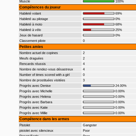
Muscle
100%
Compétences du joueur
Habileté volant
69%
Habileté au pilotage
0%
Habileté à moto
68%
Habileté à vélo
25%
Jeux de hasard
0%
Classement pilote
0
Petites amies
Nombre actuel de copines
2
Meufs draguées
2
Rencards réussis
4
Nombre de rendez-vous désastreux
4
Number of times scored with a girl
0
Nombre de prostituées visitées
3
Progrès avec Denise
24.00%
Progrès avec Michelle
0.00%
Progrès avec Helena
0.00%
Progrès avec Barbara
0.00%
Progrès avec Katie
0.00%
Progrès avec Millie
0.00%
Compétence dans les armes
Pistolet
Gangster
pistolet avec silencieux
Poor