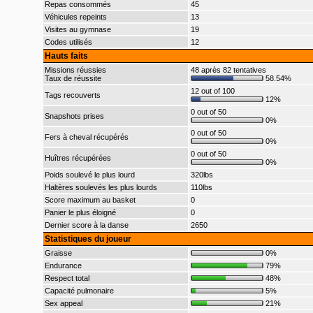
Repas consommés
45
Véhicules repeints
13
Visites au gymnase
19
Codes utilisés
12
Hauts faits
Missions réussies
48 après 82 tentatives
Taux de réussite
58.54%
12 out of 100
Tags recouverts
12%
0 out of 50
Snapshots prises
0%
0 out of 50
Fers à cheval récupérés
0%
0 out of 50
Huîtres récupérées
0%
Poids soulevé le plus lourd
320lbs
Haltères soulevés les plus lourds
110lbs
Score maximum au basket
0
Panier le plus éloigné
0
Dernier score à la danse
2650
Statistiques du joueur
Graisse
0%
Endurance
79%
Respect total
48%
Capacité pulmonaire
5%
Sex appeal
21%