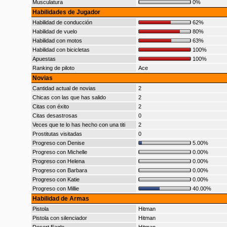
Musculatura
0%
Habilidades de Jugador
Habilidad de conducción
62%
Habilidad de vuelo
80%
Habilidad con motos
63%
Habilidad con bicicletas
100%
Apuestas
100%
Ranking de piloto
Ace
Novias
Cantidad actual de novias
2
Chicas con las que has salido
2
Citas con éxito
2
Citas desastrosas
0
Veces que te lo has hecho con una titi
2
Prostitutas visitadas
0
Progreso con Denise
5.00%
Progreso con Michelle
0.00%
Progreso con Helena
0.00%
Progreso con Barbara
0.00%
Progreso con Katie
0.00%
Progreso con Millie
40.00%
Habilidad de Armas
Pistola
Hitman
Pistola con silenciador
Hitman