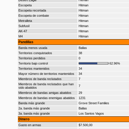
Desert Eagle
Hitman
Escopeta
Hitman
Escopeta recortada
Hitman
Escopeta de combate
Hitman
Metralleta
Hitman
Subfusil
Hitman
AK-47
Hitman
M4
Hitman
Pandillas
Banda menos usada
Ballas
Territorios conquistados
38
Territorios perdidos
0
Territorio bajo control
62.96%
Territorios mantenidos
34
Mayor número de territorios mantenidos
34
Miembros de banda reclutados
7
Miembros de banda reclutados que han
7
sido abatidos
Miembros de bandas amigas abatidos
29
Miembros de bandas enemigas abatidos
1231
Banda más grande
Grove Street Families
2a. banda más grande
Ballas
3a. banda más grande
Los Santos Vagos
Dinero
Gasto en armas
$7.500,00