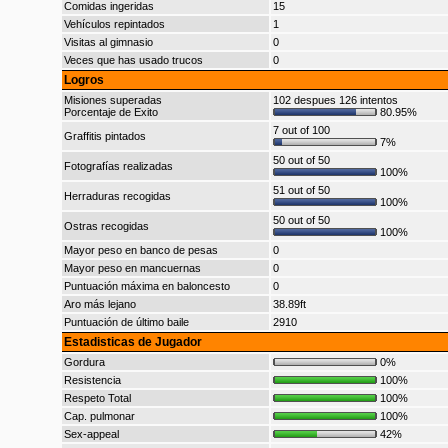
Comidas ingeridas
15
Vehículos repintados
1
Visitas al gimnasio
0
Veces que has usado trucos
0
Logros
Misiones superadas
102 despues 126 intentos
Porcentaje de Exito
80.95%
7 out of 100
Graffitis pintados
7%
50 out of 50
Fotografías realizadas
100%
51 out of 50
Herraduras recogidas
100%
50 out of 50
Ostras recogidas
100%
Mayor peso en banco de pesas
0
Mayor peso en mancuernas
0
Puntuación máxima en baloncesto
0
Aro más lejano
38.89ft
Puntuación de último baile
2910
Estadisticas de Jugador
Gordura
0%
Resistencia
100%
Respeto Total
100%
Cap. pulmonar
100%
Sex-appeal
42%