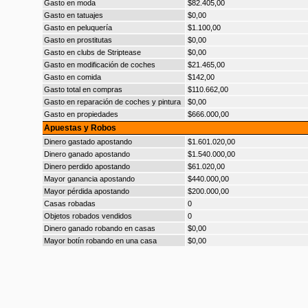
Gasto en moda
$82.405,00
Gasto en tatuajes
$0,00
Gasto en peluquería
$1.100,00
Gasto en prostitutas
$0,00
Gasto en clubs de Striptease
$0,00
Gasto en modificación de coches
$21.465,00
Gasto en comida
$142,00
Gasto total en compras
$110.662,00
Gasto en reparación de coches y pintura
$0,00
Gasto en propiedades
$666.000,00
Apuestas y Robos
Dinero gastado apostando
$1.601.020,00
Dinero ganado apostando
$1.540.000,00
Dinero perdido apostando
$61.020,00
Mayor ganancia apostando
$440.000,00
Mayor pérdida apostando
$200.000,00
Casas robadas
0
Objetos robados vendidos
0
Dinero ganado robando en casas
$0,00
Mayor botín robando en una casa
$0,00