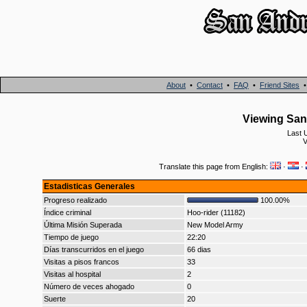
About
•
Contact
•
FAQ
•
Friend Sites
Viewing San 
Last 
V
Translate this page from English:
·
·
Estadisticas Generales
Progreso realizado
100.00%
Índice criminal
Hoo-rider (11182)
Última Misión Superada
New Model Army
Tiempo de juego
22:20
Días transcurridos en el juego
66 dias
Visitas a pisos francos
33
Visitas al hospital
2
Número de veces ahogado
0
Suerte
20