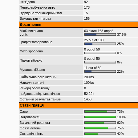
Їжі з’їдено
92
Перефарбування авто
173
Відвідано тренажерний зал
15
Використав чіти раз
156
Досягнення
Місій виконано
63 після 168 спроб
успіх
37.5%
25 out of 100
Графіті зафарбовано
25%
0 out of 50
Фото зроблено
0%
0 out of 50
Підков зібрано
0%
11 out of 50
Мушель зібрано
22%
Найбільша вага штанги
200lbs
Наважчі гантелі
100lbs
Рекорд баскетболу
0
найдовша відстань кільця
52.22ft
Останній результат танців
1450
Стати гравця
Сало
73%
Витривалість
100%
Загальний решпект
62%
Об’єм легень
75%
Сексапільність
42%