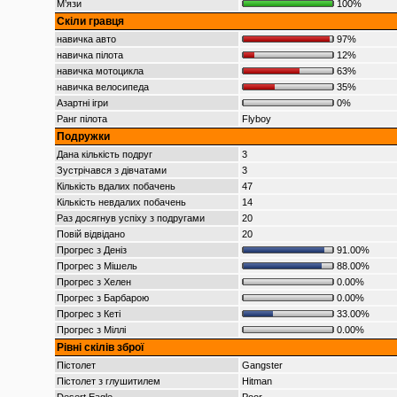
М’язи
100%
Скіли гравця
навичка авто
97%
навичка пілота
12%
навичка мотоцикла
63%
навичка велосипеда
35%
Азартні ігри
0%
Ранг пілота
Flyboy
Подружки
Дана кількість подруг
3
Зустрічався з дівчатами
3
Кількість вдалих побачень
47
Кількість невдалих побачень
14
Раз досягнув успіху з подругами
20
Повій відвідано
20
Прогрес з Деніз
91.00%
Прогрес з Мішель
88.00%
Прогрес з Хелен
0.00%
Прогрес з Барбарою
0.00%
Прогрес з Кеті
33.00%
Прогрес з Міллі
0.00%
Рівні скілів зброї
Пістолет
Gangster
Пістолет з глушитилем
Hitman