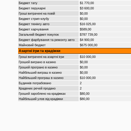
Бюджет тату
$1 770,00
Бюджет перукарні
$3 600,00
Гроші витрачені на повій
$0,00
Бюджет стрип-клубу
$0,00
Бюджет тюнінгу авто
$16 025,00
Бюджет харчування
$589,00
Загальний бюджет покупок
$787 739,00
Бюджет фарбування та ремонту авто
$4 900,00
Майновий бюджет
$675 000,00
Азартні ігри та крадіжки
Гроші витрачені на азартні ігри
$10 000,00
Грошей виграно в казино
$0,00
Грошей програно в казино
$0,00
Найбільший виграш в казино
$0,00
Найбільший програш в казино
$10 000,00
Будинків пограбовано
2
Крадених речей продано
2
Грошей зароблено на крадіжках
$80,00
Найбільший улов від крадіжки
$80,00