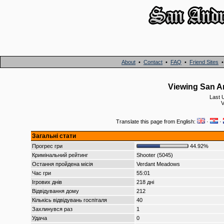
About
•
Contact
•
FAQ
•
Friend Sites
Viewing San An
Last 
Translate this page from English:
·
·
Загальні стати
Прогрес гри
44.92%
Кримінальний рейтинг
Shooter (5045)
Остання пройдена місія
Verdant Meadows
Час гри
55:01
Ігрових днів
218 дні
Відвідування дому
212
Кількісь відвідувань госпіталя
40
Захлинувся раз
1
Удача
0