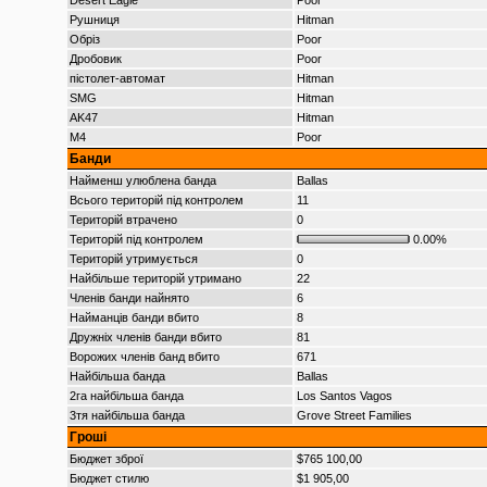
Desert Eagle
Poor
Рушниця
Hitman
Обріз
Poor
Дробовик
Poor
пістолет-автомат
Hitman
SMG
Hitman
AK47
Hitman
M4
Poor
Банди
Найменш улюблена банда
Ballas
Всього територій під контролем
11
Територій втрачено
0
Територій під контролем
0.00%
Територій утримується
0
Найбільше територій утримано
22
Членів банди найнято
6
Найманців банди вбито
8
Дружніх членів банди вбито
81
Ворожих членів банд вбито
671
Найбільша банда
Ballas
2га найбільша банда
Los Santos Vagos
3тя найбільша банда
Grove Street Families
Гроші
Бюджет зброї
$765 100,00
Бюджет стилю
$1 905,00