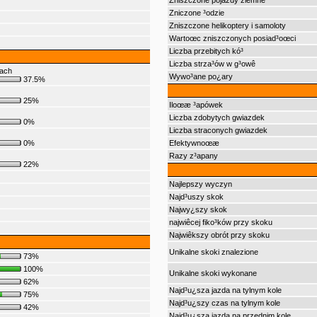
Zniszczone pojazdy ziemne
Zniczone ³odzie
Zniszczone helikoptery i samoloty
Wartoœc zniszczonych posiad³oœci
Liczba przebitych kó³
Liczba strza³ów w g³owê
bach
Wywo³ane po¿ary
37.5%
25%
Iloœæ ³apówek
Liczba zdobytych gwiazdek
0%
Liczba straconych gwiazdek
0%
Efektywnoœæ
Razy z³apany
22%
Najlepszy wyczyn
Najd³uszy skok
Najwy¿szy skok
najwiêcej fiko³ków przy skoku
Najwiêkszy obrót przy skoku
Unikalne skoki znalezione
73%
100%
Unikalne skoki wykonane
62%
Najd³u¿sza jazda na tylnym kole
75%
Najd³u¿szy czas na tylnym kole
42%
Najd³u¿sza jazda na przednim kole