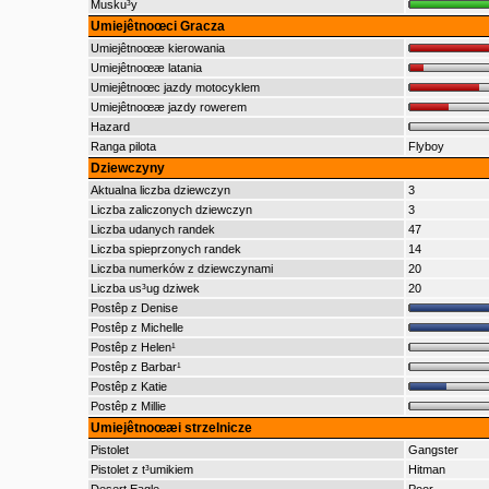
Musku³y
Umiejêtnoœci Gracza
Umiejêtnoœæ kierowania
Umiejêtnoœæ latania
Umiejêtnoœc jazdy motocyklem
Umiejêtnoœæ jazdy rowerem
Hazard
Ranga pilota
Flyboy
Dziewczyny
Aktualna liczba dziewczyn
3
Liczba zaliczonych dziewczyn
3
Liczba udanych randek
47
Liczba spieprzonych randek
14
Liczba numerków z dziewczynami
20
Liczba us³ug dziwek
20
Postêp z Denise
Postêp z Michelle
Postêp z Helen¹
Postêp z Barbar¹
Postêp z Katie
Postêp z Millie
Umiejêtnoœæi strzelnicze
Pistolet
Gangster
Pistolet z t³umikiem
Hitman