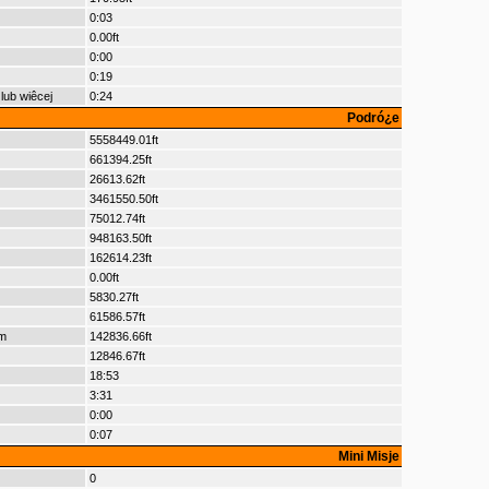
0:03
0.00ft
0:00
0:19
lub wiêcej
0:24
Podró¿e
5558449.01ft
661394.25ft
26613.62ft
3461550.50ft
75012.74ft
948163.50ft
162614.23ft
0.00ft
5830.27ft
61586.57ft
m
142836.66ft
12846.67ft
18:53
3:31
0:00
0:07
Mini Misje
0