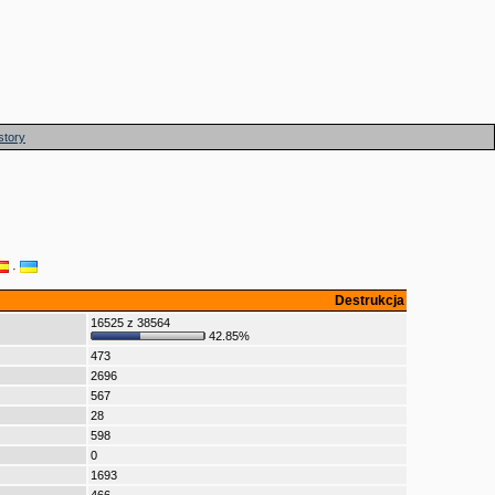
story
·
Destrukcja
16525 z 38564
42.85%
473
2696
567
28
598
0
1693