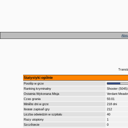
Abou
Transl
Statystyki ogólnie
Postêp w grze
Ranking kryminalny
Shooter (5045)
Ostatnia Wykonana Misja
Verdant Mead
Czas grania
55:01
Miniête dni w grze
218 dni
Iloœæ zapisañ gry
212
Liczba odwiedzin w szpitalu
40
Razy utopiony
1
Szczêœcie
0