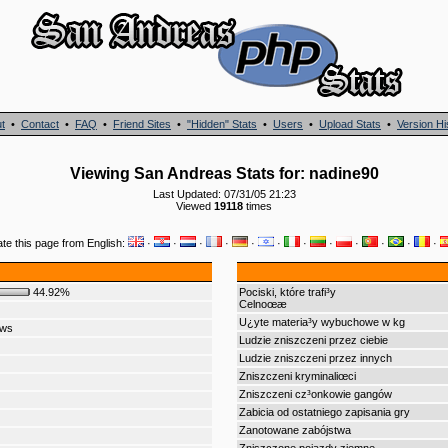
t
•
Contact
•
FAQ
•
Friend Sites
•
"Hidden" Stats
•
Users
•
Upload Stats
•
Version Hi
Viewing San Andreas Stats for: nadine90
Last Updated: 07/31/05 21:23
Viewed
19118
times
ate this page from English:
·
·
·
·
·
·
·
·
·
·
·
·
44.92%
Pociski, które trafi³y
Celnoœæ
U¿yte materia³y wybuchowe w kg
ows
Ludzie zniszczeni przez ciebie
Ludzie zniszczeni przez innych
Zniszczeni kryminaliœci
Zniszczeni cz³onkowie gangów
Zabicia od ostatniego zapisania gry
Zanotowane zabójstwa