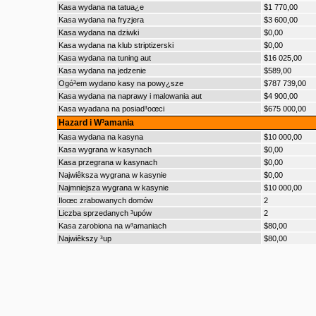
Kasa wydana na tatua¿e
$1 770,00
Kasa wydana na fryzjera
$3 600,00
Kasa wydana na dziwki
$0,00
Kasa wydana na klub striptizerski
$0,00
Kasa wydana na tuning aut
$16 025,00
Kasa wydana na jedzenie
$589,00
Ogó³em wydano kasy na powy¿sze
$787 739,00
Kasa wydana na naprawy i malowania aut
$4 900,00
Kasa wyadana na posiad³oœci
$675 000,00
Hazard i W³amania
Kasa wydana na kasyna
$10 000,00
Kasa wygrana w kasynach
$0,00
Kasa przegrana w kasynach
$0,00
Najwiêksza wygrana w kasynie
$0,00
Najmniejsza wygrana w kasynie
$10 000,00
Iloœc zrabowanych domów
2
Liczba sprzedanych ³upów
2
Kasa zarobiona na w³amaniach
$80,00
Najwiêkszy ³up
$80,00