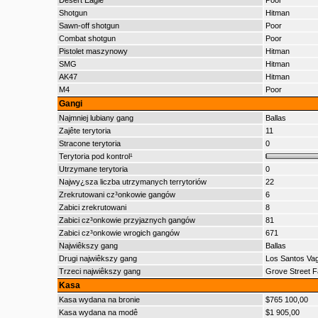
Desert Eagle
Poor
Shotgun
Hitman
Sawn-off shotgun
Poor
Combat shotgun
Poor
Pistolet maszynowy
Hitman
SMG
Hitman
AK47
Hitman
M4
Poor
Gangi
Najmniej lubiany gang
Ballas
Zajête terytoria
11
Stracone terytoria
0
Terytoria pod kontrol¹
Utrzymane terytoria
0
Najwy¿sza liczba utrzymanych terrytoriów
22
Zrekrutowani cz³onkowie gangów
6
Zabici zrekrutowani
8
Zabici cz³onkowie przyjaznych gangów
81
Zabici cz³onkowie wrogich gangów
671
Najwiêkszy gang
Ballas
Drugi najwiêkszy gang
Los Santos Va
Trzeci najwiêkszy gang
Grove Street F
Kasa
Kasa wydana na bronie
$765 100,00
Kasa wydana na modê
$1 905,00