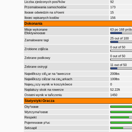
Liczba zjedzonych posi³ków
92
Przemalowania samochodów
173
Iloœæ odwiedzin na si³owni
15
Iloœc wpisanych kodów
156
Dokonania
Misje wykonane
63 po 168 pró
Efektywnoœæ
25 out of 100
Zamalowane tagi
0 out of 50
Zrobione zdjêcia
0 out of 50
Zebrane podkowy
11 out of 50
Zebrane ostrygi
Najwiêkszy ciê¿ar na ³aweczce
200lbs
Najwiêkszy ciêzar na cie¿arkach
100lbs
Najwy¿szy wynik w koszykówce
0
Najdalszy skok na rowerze
52.22ft
Ostatni wynik w tañczeniu
1450
Statystyki Gracza
Oty³oœæ
Wytrzyma³oœæ
Respekt
Pojemnoœæ p³uc
Seksapil