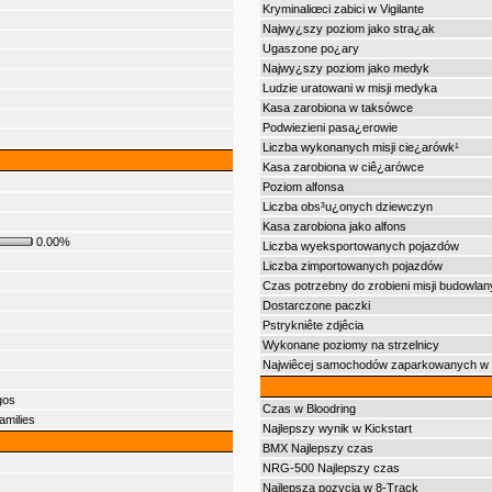
Kryminaliœci zabici w Vigilante
Najwy¿szy poziom jako stra¿ak
Ugaszone po¿ary
Najwy¿szy poziom jako medyk
Ludzie uratowani w misji medyka
Kasa zarobiona w taksówce
Podwiezieni pasa¿erowie
Liczba wykonanych misji cie¿arówk¹
Kasa zarobiona w ciê¿arówce
Poziom alfonsa
Liczba obs³u¿onych dziewczyn
Kasa zarobiona jako alfons
0.00%
Liczba wyeksportowanych pojazdów
Liczba zimportowanych pojazdów
Czas potrzebny do zrobieni misji budowla
Dostarczone paczki
Pstrykniête zdjêcia
Wykonane poziomy na strzelnicy
Najwiêcej samochodów zaparkowanych w 'V
gos
Czas w Bloodring
amilies
Najlepszy wynik w Kickstart
BMX Najlepszy czas
NRG-500 Najlepszy czas
Najlepsza pozycja w 8-Track