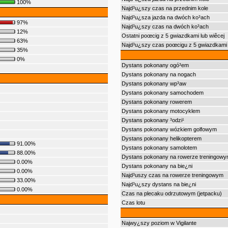
100%
Najd³u¿szy czas na przednim kole
Najd³u¿sza jazda na dwóch ko³ach
97%
Najd³u¿szy czas na dwóch ko³ach
12%
Ostatni poœcig z 5 gwiazdkami lub wiêcej
63%
Najd³u¿szy czas poœcigu z 5 gwiazdkami 
35%
0%
Dystans pokonany ogó³em
Dystans pokonany na nogach
Dystans pokonany wp³aw
Dystans pokonany samochodem
Dystans pokonany rowerem
Dystans pokonany motocyklem
Dystans pokonany ³odzi¹
Dystans pokonany wózkiem golfowym
Dystans pokonany helikopterem
91.00%
Dystans pokonany samolotem
88.00%
Dystans pokonany na rowerze treningowy
0.00%
Dystans pokonany na bie¿ni
0.00%
Najd³uszy czas na rowerze treningowym
33.00%
Najd³u¿szy dystans na bie¿ni
0.00%
Czas na plecaku odrzutowym (jetpacku)
Czas lotu
Najwy¿szy poziom w Vigilante