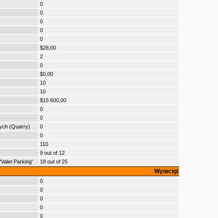
0
0
0
0
0
$28,00
2
0
$0,00
10
10
$15 600,00
0
0
nych (Quarry)
0
0
110
9 out of 12
alet Parking'
18 out of 25
Wyœcigi
0
0
0
0
0