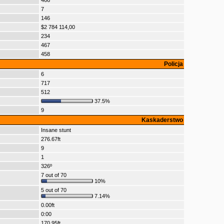
466
7
146
$2 784 114,00
234
467
458
Policja
6
717
512
37.5%
9
Kaskaderstwo
Insane stunt
276.67ft
9
1
326º
7 out of 70
10%
5 out of 70
7.14%
0.00ft
0:00
170.95ft