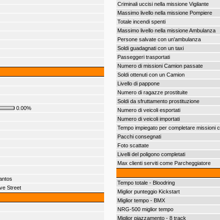
Criminali uccisi nella missione Vigilante
Massimo livello nella missione Pompiere
Totale incendi spenti
Massimo livello nella missione Ambulanza
Persone salvate con un'ambulanza
Soldi guadagnati con un taxi
Passeggeri trasportati
Numero di missioni Camion passate
Soldi ottenuti con un Camion
Livello di pappone
Numero di ragazze prostituite
Soldi da sfruttamento prostituzione
0.00%
Numero di veicoli esportati
Numero di veicoli importati
Tempo impiegato per completare missioni 
Pacchi consegnati
Foto scattate
Livelli del poligono completati
Max clienti serviti come Parcheggiatore
antos
Tempo totale - Bloodring
ve Street
Miglior punteggio Kickstart
Miglior tempo - BMX
NRG-500 miglior tempo
Miglior piazzamento - 8 track