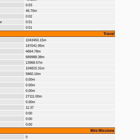
0:03
46.70m
0:02
le
0:51
0:51
Travel
1043450.15m
197041.95m
4664.78m
689988.38m
13968.57m
104815.31m
5860.16m
0.00m
0.00m
0.00m
27111.00m
0.00m
11:37
0:00
0:00
0:00
Mini Missions
0