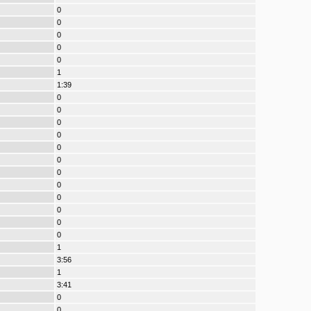
0
0
0
0
0
1
1:39
0
0
0
0
0
0
0
0
0
0
0
0
1
3:56
1
3:41
0
0