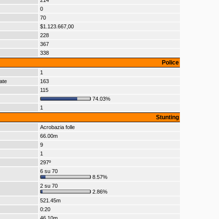
214
0
70
$1.123.667,00
228
367
338
Police
1
ate
163
115
74.03%
1
Stunting
Acrobazia folle
66.00m
9
1
297º
6 su 70
8.57%
2 su 70
2.86%
521.45m
0:20
46.10m