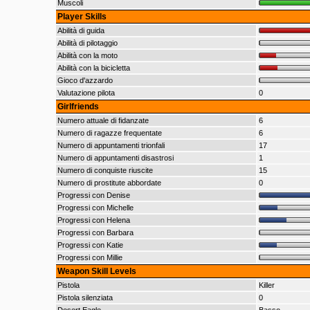
Muscoli
Player Skills
Abilità di guida
Abilità di pilotaggio
Abilità con la moto
Abilità con la bicicletta
Gioco d'azzardo
Valutazione pilota
0
Girlfriends
Numero attuale di fidanzate
6
Numero di ragazze frequentate
6
Numero di appuntamenti trionfali
17
Numero di appuntamenti disastrosi
1
Numero di conquiste riuscite
15
Numero di prostitute abbordate
0
Progressi con Denise
Progressi con Michelle
Progressi con Helena
Progressi con Barbara
Progressi con Katie
Progressi con Millie
Weapon Skill Levels
Pistola
Killer
Pistola silenziata
0