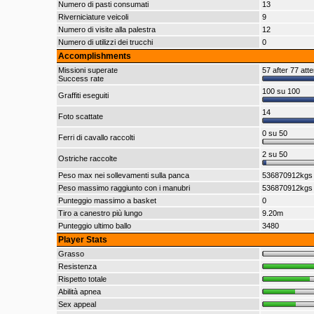
Numero di pasti consumati
13
Riverniciature veicoli
9
Numero di visite alla palestra
12
Numero di utilizzi dei trucchi
0
Accomplishments
Missioni superate
57 after 77 att
Success rate
100 su 100
Graffiti eseguiti
14
Foto scattate
0 su 50
Ferri di cavallo raccolti
2 su 50
Ostriche raccolte
Peso max nei sollevamenti sulla panca
536870912kgs
Peso massimo raggiunto con i manubri
536870912kgs
Punteggio massimo a basket
0
Tiro a canestro più lungo
9.20m
Punteggio ultimo ballo
3480
Player Stats
Grasso
Resistenza
Rispetto totale
Abilità apnea
Sex appeal