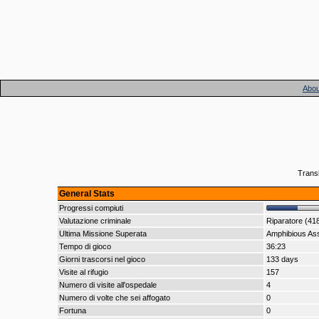
Abou
Transl
General Stats
Progressi compiuti
Valutazione criminale
Riparatore (41
Ultima Missione Superata
Amphibious Ass
Tempo di gioco
36:23
Giorni trascorsi nel gioco
133 days
Visite al rifugio
157
Numero di visite all'ospedale
4
Numero di volte che sei affogato
0
Fortuna
0