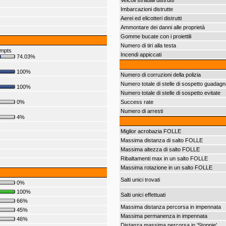
Veicoli stradali distrutti
Imbarcazioni distrutte
Aerei ed elicotteri distrutti
Ammontare dei danni alle proprietà
Gomme bucate con i proiettili
Numero di tiri alla testa
empts
Incendi appiccati
74.03%
100%
Numero di corruzioni della polizia
Numero totale di stelle di sospetto guadagn
100%
Numero totale di stelle di sospetto evitate
0%
Success rate
Numero di arresti
4%
Miglior acrobazia FOLLE
Massima distanza di salto FOLLE
Massima altezza di salto FOLLE
Ribaltamenti max in un salto FOLLE
Massima rotazione in un salto FOLLE
Salti unici trovati
0%
100%
Salti unici effettuati
66%
Massima distanza percorsa in impennata
45%
Massima permanenza in impennata
46%
Distanza massima percorsa in 'Stoppie'