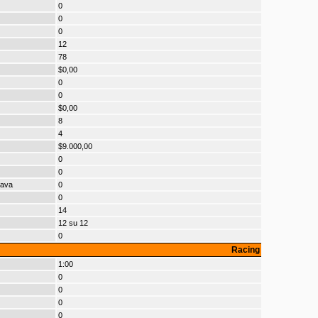
0
0
0
12
78
$0,00
0
0
$0,00
8
4
$9.000,00
0
0
cava
0
0
14
12 su 12
0
Racing
1:00
0
0
0
0