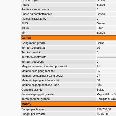
Desert Eagle
Basso
Fucile
Basso
Fucile a canne mozze
0
Fucile da combattimento
Basso
Pistola mitragliatrice
0
SMG
Basso
AK-47
Killer
M4
Basso
Gangs
Gang meno gradita
Ballas
Territori conquistati
10
Territori perduti
0
Territorio controllato
Territori posseduti
0
Maggior numero di territori posseduti
21
Membri della gang reclutati
35
Membri reclutati nella gang uccisi
27
Membri di gang amiche uccisi
38
Membri di gang nemiche uccisi
586
Gang più grande
Ballas
Seconda gang più grande
Vagos di Los S
Terza gang più grande
Famiglie di Gro
Money
Budget per le armi
$59.700,00
Budget per i vestiti
$6.155,00