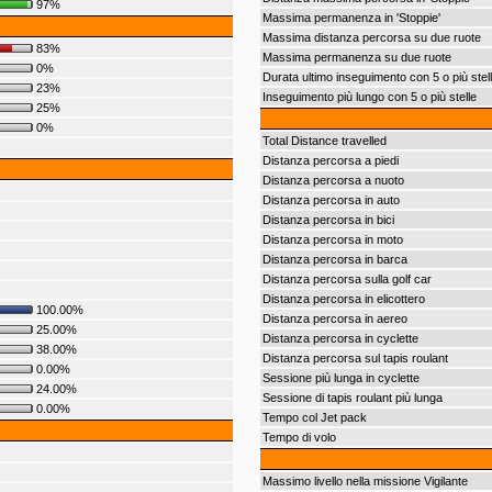
97%
Massima permanenza in 'Stoppie'
Massima distanza percorsa su due ruote
83%
Massima permanenza su due ruote
0%
Durata ultimo inseguimento con 5 o più stel
23%
Inseguimento più lungo con 5 o più stelle
25%
0%
Total Distance travelled
Distanza percorsa a piedi
Distanza percorsa a nuoto
Distanza percorsa in auto
Distanza percorsa in bici
Distanza percorsa in moto
Distanza percorsa in barca
Distanza percorsa sulla golf car
Distanza percorsa in elicottero
100.00%
Distanza percorsa in aereo
25.00%
Distanza percorsa in cyclette
38.00%
Distanza percorsa sul tapis roulant
0.00%
Sessione più lunga in cyclette
24.00%
Sessione di tapis roulant più lunga
0.00%
Tempo col Jet pack
Tempo di volo
Massimo livello nella missione Vigilante