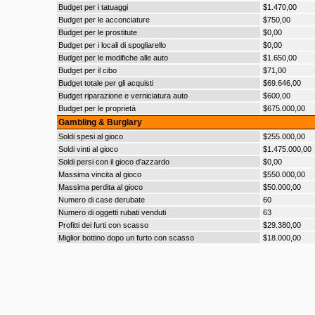
Budget per i tatuaggi
$1.470,00
Budget per le acconciature
$750,00
Budget per le prostitute
$0,00
Budget per i locali di spogliarello
$0,00
Budget per le modifiche alle auto
$1.650,00
Budget per il cibo
$71,00
Budget totale per gli acquisti
$69.646,00
Budget riparazione e verniciatura auto
$600,00
Budget per le proprietà
$675.000,00
Gambling & Burglary
Soldi spesi al gioco
$255.000,00
Soldi vinti al gioco
$1.475.000,00
Soldi persi con il gioco d'azzardo
$0,00
Massima vincita al gioco
$550.000,00
Massima perdita al gioco
$50.000,00
Numero di case derubate
60
Numero di oggetti rubati venduti
63
Profitti dei furti con scasso
$29.380,00
Miglior bottino dopo un furto con scasso
$18.000,00