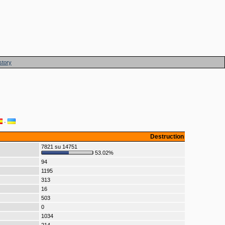
story
·
Destruction
7821 su 14751
53.02%
94
1195
313
16
503
0
1034