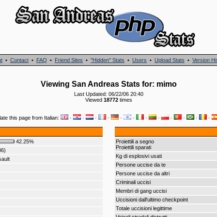
t
•
Contact
•
FAQ
•
Friend Sites
•
"Hidden" Stats
•
Users
•
Upload Stats
•
Version Hi
Viewing San Andreas Stats for: mimo
Last Updated: 06/22/06 20:40
Viewed
18772
times
ate this page from Italian:
·
·
·
·
·
·
·
·
·
·
·
·
42.25%
Proiettili a segno
Proiettili sparati
86)
Kg di esplosivi usati
ault
Persone uccise da te
Persone uccise da altri
Criminali uccisi
Membri di gang uccisi
Uccisioni dall'ultimo checkpoint
Totale uccisioni legittime