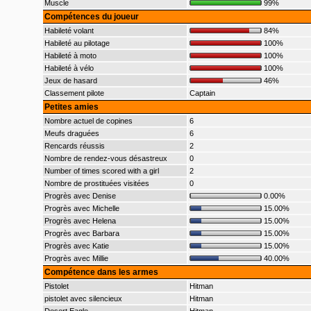
Muscle
99%
Compétences du joueur
Habileté volant
84%
Habileté au pilotage
100%
Habileté à moto
100%
Habileté à vélo
100%
Jeux de hasard
46%
Classement pilote
Captain
Petites amies
Nombre actuel de copines
6
Meufs draguées
6
Rencards réussis
2
Nombre de rendez-vous désastreux
0
Number of times scored with a girl
2
Nombre de prostituées visitées
0
Progrès avec Denise
0.00%
Progrès avec Michelle
15.00%
Progrès avec Helena
15.00%
Progrès avec Barbara
15.00%
Progrès avec Katie
15.00%
Progrès avec Millie
40.00%
Compétence dans les armes
Pistolet
Hitman
pistolet avec silencieux
Hitman