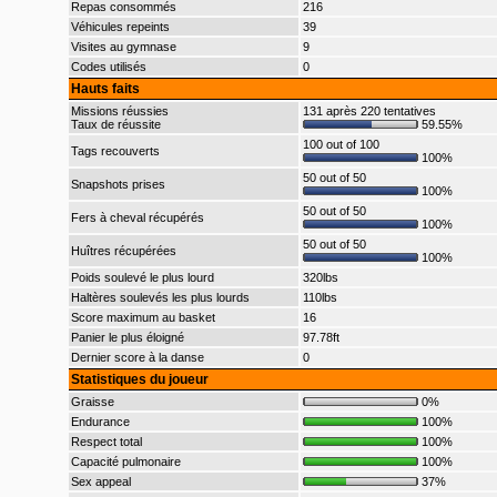
Repas consommés
216
Véhicules repeints
39
Visites au gymnase
9
Codes utilisés
0
Hauts faits
Missions réussies
131 après 220 tentatives
Taux de réussite
59.55%
100 out of 100
Tags recouverts
100%
50 out of 50
Snapshots prises
100%
50 out of 50
Fers à cheval récupérés
100%
50 out of 50
Huîtres récupérées
100%
Poids soulevé le plus lourd
320lbs
Haltères soulevés les plus lourds
110lbs
Score maximum au basket
16
Panier le plus éloigné
97.78ft
Dernier score à la danse
0
Statistiques du joueur
Graisse
0%
Endurance
100%
Respect total
100%
Capacité pulmonaire
100%
Sex appeal
37%