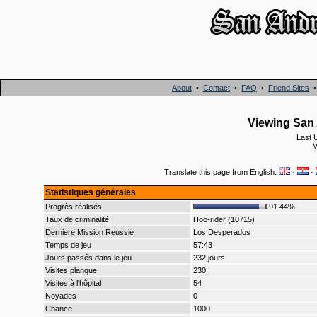
About
•
Contact
•
FAQ
•
Friend Sites
Viewing San 
Last 
V
Translate this page from English:
·
·
Statistiques générales
Progrès réalisés
91.44%
Taux de criminalité
Hoo-rider (10715)
Derniere Mission Reussie
Los Desperados
Temps de jeu
57:43
Jours passés dans le jeu
232 jours
Visites planque
230
Visites à l'hôpital
54
Noyades
0
Chance
1000