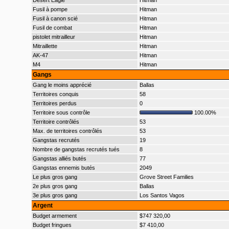
Desert Eagle
Hitman
Fusil à pompe
Hitman
Fusil à canon scié
Hitman
Fusil de combat
Hitman
pistolet mitrailleur
Hitman
Mitraillette
Hitman
AK-47
Hitman
M4
Hitman
Gangs
Gang le moins apprécié
Ballas
Territoires conquis
58
Territoires perdus
0
Territoire sous contrôle
100.00%
Territoire contrôlés
53
Max. de territoires contrôlés
53
Gangstas recrutés
19
Nombre de gangstas recrutés tués
8
Gangstas alliés butés
77
Gangstas ennemis butés
2049
Le plus gros gang
Grove Street Families
2e plus gros gang
Ballas
3e plus gros gang
Los Santos Vagos
Argent
Budget armement
$747 320,00
Budget fringues
$7 410,00