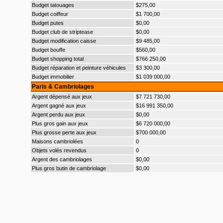
Budget tatouages
$275,00
Budget coiffeur
$1 700,00
Budget putes
$0,00
Budget club de striptease
$0,00
Budget modification caisse
$9 485,00
Budget bouffe
$560,00
Budget shopping total
$766 250,00
Budget réparation et peinture véhicules
$3 300,00
Budget immobilier
$1 039 000,00
Paris & Cambriolages
Argent dépensé aux jeux
$7 721 730,00
Argent gagné aux jeux
$16 991 350,00
Argent perdu aux jeux
$0,00
Plus gros gain aux jeux
$6 720 000,00
Plus grosse perte aux jeux
$700 000,00
Maisons cambriolées
0
Objets volés revendus
0
Argent des cambriolages
$0,00
Plus gros butin de cambriolage
$0,00