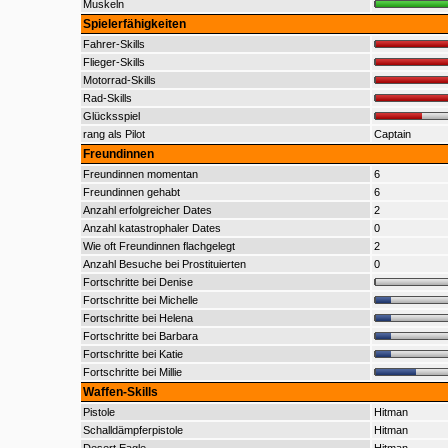
Muskeln
Spielerfähigkeiten
Fahrer-Skills
Flieger-Skills
Motorrad-Skills
Rad-Skills
Glücksspiel
rang als Pilot
Captain
Freundinnen
Freundinnen momentan
6
Freundinnen gehabt
6
Anzahl erfolgreicher Dates
2
Anzahl katastrophaler Dates
0
Wie oft Freundinnen flachgelegt
2
Anzahl Besuche bei Prostituierten
0
Fortschritte bei Denise
Fortschritte bei Michelle
Fortschritte bei Helena
Fortschritte bei Barbara
Fortschritte bei Katie
Fortschritte bei Millie
Waffen-Skills
Pistole
Hitman
Schalldämpferpistole
Hitman