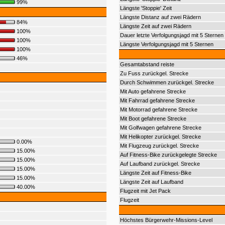
99%
Längste 'Stoppie' Zeit
Längste Distanz auf zwei Rädern
84%
Längste Zeit auf zwei Rädern
100%
Dauer letzte Verfolgungsjagd mit 5 Sternen
100%
Längste Verfolgungsjagd mit 5 Sternen
100%
46%
Gesamtabstand reiste
Zu Fuss zurückgel. Strecke
Durch Schwimmen zurückgel. Strecke
Mit Auto gefahrene Strecke
Mit Fahrrad gefahrene Strecke
Mit Motorrad gefahrene Strecke
Mit Boot gefahrene Strecke
Mit Golfwagen gefahrene Strecke
Mit Helikopter zurückgel. Strecke
0.00%
Mit Flugzeug zurückgel. Strecke
15.00%
Auf Fitness-Bike zurückgelegte Strecke
15.00%
Auf Laufband zurückgel. Strecke
15.00%
Längste Zeit auf Fitness-Bike
15.00%
Längste Zeit auf Laufband
40.00%
Flugzeit mit Jet Pack
Flugzeit
Höchstes Bürgerwehr-Missions-Level