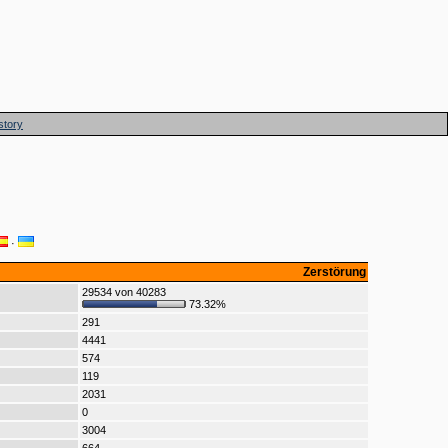
story
·
Zerstörung
29534 von 40283
73.32%
291
4441
574
119
2031
0
3004