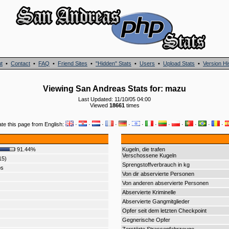
t
•
Contact
•
FAQ
•
Friend Sites
•
"Hidden" Stats
•
Users
•
Upload Stats
•
Version Hi
Viewing San Andreas Stats for: mazu
Last Updated: 11/10/05 04:00
Viewed
18661
times
ate this page from English:
·
·
·
·
·
·
·
·
·
·
·
·
91.44%
Kugeln, die trafen
Verschossene Kugeln
15)
Sprengstoffverbrauch in kg
os
Von dir abservierte Personen
Von anderen abservierte Personen
Abservierte Kriminelle
Abservierte Gangmitglieder
Opfer seit dem letzten Checkpoint
Gegnerische Opfer