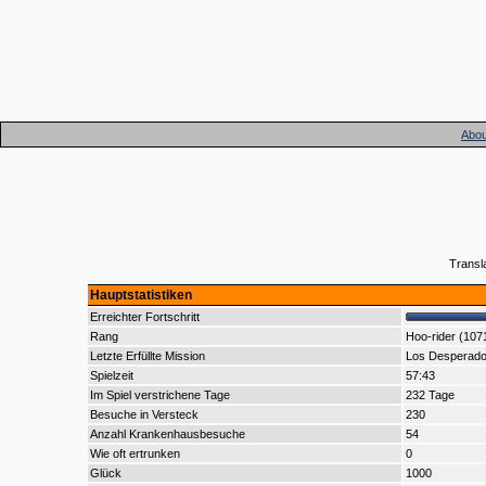
Abou
Transl
Hauptstatistiken
Erreichter Fortschritt
Rang
Hoo-rider (107
Letzte Erfüllte Mission
Los Desperad
Spielzeit
57:43
Im Spiel verstrichene Tage
232 Tage
Besuche in Versteck
230
Anzahl Krankenhausbesuche
54
Wie oft ertrunken
0
Glück
1000