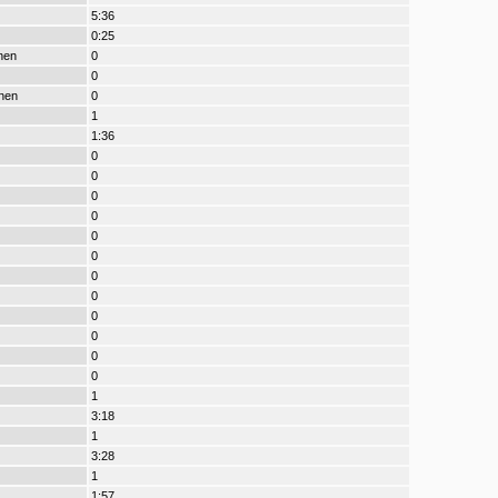
5:36
0:25
nen
0
0
nen
0
1
1:36
0
0
0
0
0
0
0
0
0
0
0
0
1
3:18
1
3:28
1
1:57