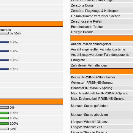
Zerstörte Strassenfahrzeuge
Zerstörte Boote
Zerstörte Flugzeuge & Helikopter
Gesamtsumme zerstörter Sachen
Zerschossene Reifen
Entscheidende Treffer
ttempts
Gelegte Brände
59.55%
100%
Anzahl Polizeischmiergelder
Anzahl angehäufter Fahndungssterne
100%
Anzahl losgewordener Fahndungssterne
100%
Erfolgrate
Zahl deiner Verhaftungen
100%
Bester IRRSINNS-Stunt bisher
Weitester IRRSINNS-Sprung
Höchster IRRSINNS-Sprung
Max. Anzahl Salti bei IRRSINNS-Sprung
Max. Drehung bei IRRSINNS-Sprung
Monster-Stunts gefunden
0%
100%
Monster-Stunts absolviert
100%
Längste 'Wheelie' Distanz
100%
Längste 'Wheelie' Zeit
37%
Längste 'Stoppie' Distanz