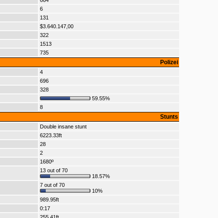
664
6
131
$3.640.147,00
322
1513
735
Polizei
4
696
328
59.55%
8
Stunts
Double insane stunt
6223.33ft
28
2
1680º
13 out of 70
18.57%
7 out of 70
10%
989.95ft
0:17
255.41ft