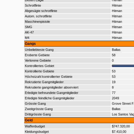
Desert Eagle
Hitman
Schrotflinte
Hitman
Abgesägte schrotflinte
Hitman
Autom. schrotflinte
Hitman
Maschinenpistole
Hitman
SMG
Hitman
AK-47
Hitman
M4
Hitman
Gangs
Unbeliebteste Gang
Ballas
Eroberte Gebiete
58
Verlorene Gebiete
0
Kontrolliertes Gebiet
Kontrollierte Gebiete
53
Höchstzahl kontrollierter Gebiete
53
Rekrutierte Gangmitglieder
19
Rekrutierte gangmitglieder abserviert
8
Erledigte befreundete Gangmitglieder
77
Erledigte feindliche Gangmitglieder
2049
Grösste Gang
Grove Street F
Zweitgrösste Gang
Ballas
Drittgrösste Gang
Los Santos Va
Geld
Waffenbudget
$747.320,00
Kleidungsbudget
$7.410,00