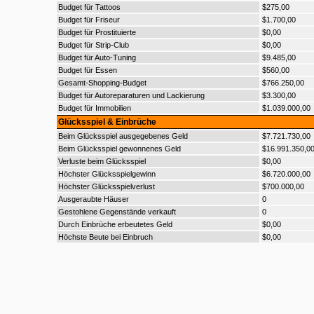
Budget für Tattoos
$275,00
Budget für Friseur
$1.700,00
Budget für Prostituierte
$0,00
Budget für Strip-Club
$0,00
Budget für Auto-Tuning
$9.485,00
Budget für Essen
$560,00
Gesamt-Shopping-Budget
$766.250,00
Budget für Autoreparaturen und Lackierung
$3.300,00
Budget für Immobilien
$1.039.000,00
Glücksspiel & Einbrüche
Beim Glücksspiel ausgegebenes Geld
$7.721.730,00
Beim Glücksspiel gewonnenes Geld
$16.991.350,0
Verluste beim Glücksspiel
$0,00
Höchster Glücksspielgewinn
$6.720.000,00
Höchster Glücksspielverlust
$700.000,00
Ausgeraubte Häuser
0
Gestohlene Gegenstände verkauft
0
Durch Einbrüche erbeutetes Geld
$0,00
Höchste Beute bei Einbruch
$0,00