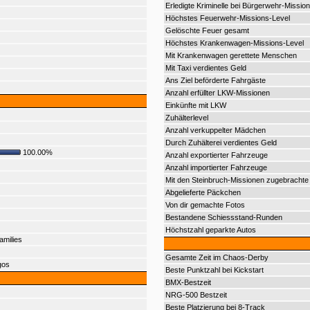
Erledigte Kriminelle bei Bürgerwehr-Mission
Höchstes Feuerwehr-Missions-Level
Gelöschte Feuer gesamt
Höchstes Krankenwagen-Missions-Level
Mit Krankenwagen gerettete Menschen
Mit Taxi verdientes Geld
Ans Ziel beförderte Fahrgäste
Anzahl erfüllter LKW-Missionen
Einkünfte mit LKW
Zuhälterlevel
Anzahl verkuppelter Mädchen
Durch Zuhälterei verdientes Geld
100.00%
Anzahl exportierter Fahrzeuge
Anzahl importierter Fahrzeuge
Mit den Steinbruch-Missionen zugebrachte 
Abgelieferte Päckchen
Von dir gemachte Fotos
Bestandene Schiessstand-Runden
Höchstzahl geparkte Autos
amilies
Gesamte Zeit im Chaos-Derby
gos
Beste Punktzahl bei Kickstart
BMX-Bestzeit
NRG-500 Bestzeit
Beste Platzierung bei 8-Track