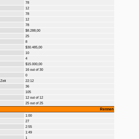
78
12
78
12
78
$8.288,00
25
8
$30.485,00
10
4
$15.000,00
16 out of 30
0
Zeit
22:12
36
105
12 out of 12
25 out of 25
Rennen
1:00
27
2:55
1:49
1