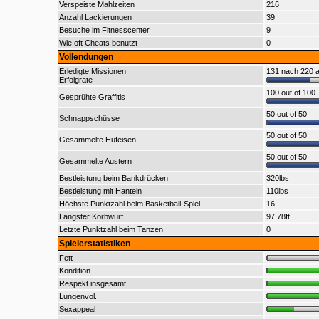
Verspeiste Mahlzeiten
216
Anzahl Lackierungen
39
Besuche im Fitnesscenter
9
Wie oft Cheats benutzt
0
Vollendungen
Erledigte Missionen
131 nach 220 a
Erfolgrate
100 out of 100
Gesprühte Graffitis
50 out of 50
Schnappschüsse
50 out of 50
Gesammelte Hufeisen
50 out of 50
Gesammelte Austern
Bestleistung beim Bankdrücken
320lbs
Bestleistung mit Hanteln
110lbs
Höchste Punktzahl beim Basketball-Spiel
16
Längster Korbwurf
97.78ft
Letzte Punktzahl beim Tanzen
0
Spielerstatistiken
Fett
Kondition
Respekt insgesamt
Lungenvol.
Sexappeal