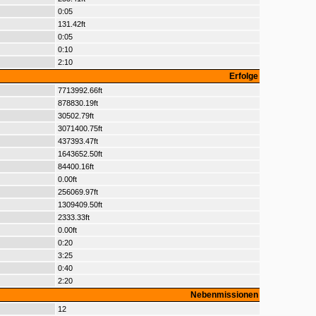
0:05
131.42ft
0:05
0:10
2:10
Erfolge
7713992.66ft
878830.19ft
30502.79ft
3071400.75ft
437393.47ft
1643652.50ft
84400.16ft
0.00ft
256069.97ft
1309409.50ft
2333.33ft
0.00ft
0:20
3:25
0:40
2:20
Nebenmissionen
12