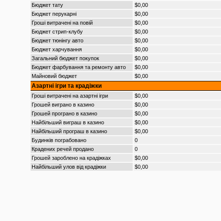
Бюджет тату
$0,00
Бюджет перукарні
$0,00
Гроші витрачені на повій
$0,00
Бюджет стрип-клубу
$0,00
Бюджет тюнінгу авто
$0,00
Бюджет харчування
$0,00
Загальний бюджет покупок
$0,00
Бюджет фарбування та ремонту авто
$0,00
Майновий бюджет
$0,00
Азартні ігри та крадіжки
Гроші витрачені на азартні ігри
$0,00
Грошей виграно в казино
$0,00
Грошей програно в казино
$0,00
Найбільший виграш в казино
$0,00
Найбільший програш в казино
$0,00
Будинків пограбовано
0
Крадених речей продано
0
Грошей зароблено на крадіжках
$0,00
Найбільший улов від крадіжки
$0,00