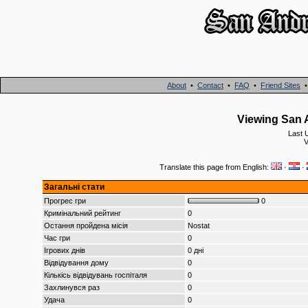
About
•
Contact
•
FAQ
•
Friend Sites
Viewing San A
Last 
V
Translate this page from English:
·
·
Загальні стати
Прогрес гри
0
Кримінальний рейтинг
0
Остання пройдена місія
Nostat
Час гри
0
Ігрових днів
0 дні
Відвідування дому
0
Кількісь відвідувань госпіталя
0
Захлинувся раз
0
Удача
0