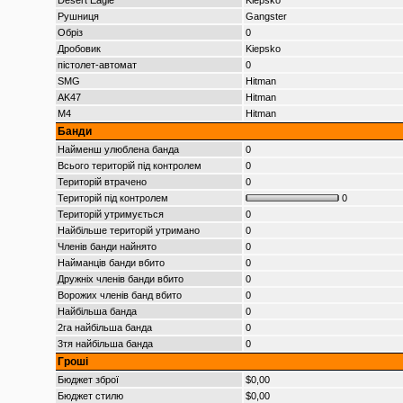
Desert Eagle
Kiepsko
Рушниця
Gangster
Обріз
0
Дробовик
Kiepsko
пістолет-автомат
0
SMG
Hitman
AK47
Hitman
M4
Hitman
Банди
Найменш улюблена банда
0
Всього територій під контролем
0
Територій втрачено
0
Територій під контролем
0
Територій утримується
0
Найбільше територій утримано
0
Членів банди найнято
0
Найманців банди вбито
0
Дружніх членів банди вбито
0
Ворожих членів банд вбито
0
Найбільша банда
0
2га найбільша банда
0
3тя найбільша банда
0
Гроші
Бюджет зброї
$0,00
Бюджет стилю
$0,00