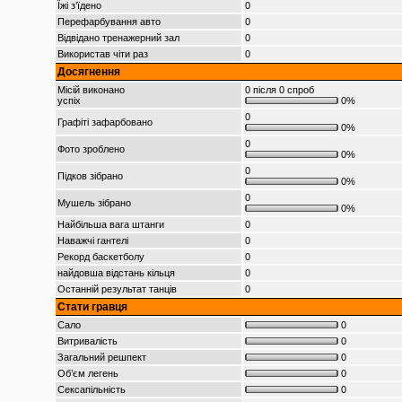
Їжі з’їдено
0
Перефарбування авто
0
Відвідано тренажерний зал
0
Використав чіти раз
0
Досягнення
Місій виконано
0 після 0 спроб
успіх
0%
0
Графіті зафарбовано
0%
0
Фото зроблено
0%
0
Підков зібрано
0%
0
Мушель зібрано
0%
Найбільша вага штанги
0
Наважчі гантелі
0
Рекорд баскетболу
0
найдовша відстань кільця
0
Останній результат танців
0
Стати гравця
Сало
0
Витривалість
0
Загальний решпект
0
Об’єм легень
0
Сексапільність
0