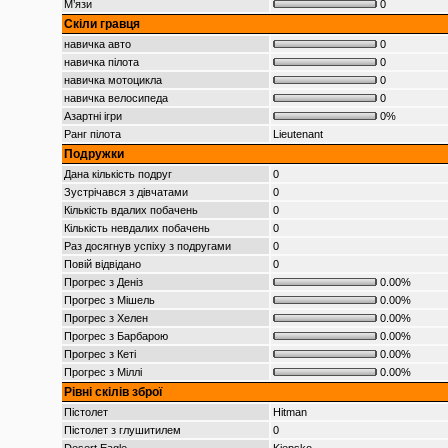
М’язи
0
Скіли гравця
навичка авто
0
навичка пілота
0
навичка мотоцикла
0
навичка велосипеда
0
Азартні ігри
0%
Ранг пілота
Lieutenant
Подружки
Дана кількість подруг
0
Зустрічався з дівчатами
0
Кількість вдалих побачень
0
Кількість невдалих побачень
0
Раз досягнув успіху з подругами
0
Повій відвідано
0
Прогрес з Деніз
0.00%
Прогрес з Мішель
0.00%
Прогрес з Хелен
0.00%
Прогрес з Барбарою
0.00%
Прогрес з Кеті
0.00%
Прогрес з Міллі
0.00%
Рівні скілів зброї
Пістолет
Hitman
Пістолет з глушитилем
0