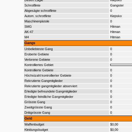
Desert Eagle
Kiepsko
Schrotflinte
Gangster
Abgesägte schrotflinte
0
Autom. schrotflinte
Kiepsko
Maschinenpistole
0
SMG
Hitman
AK-47
Hitman
M4
Hitman
Gangs
Unbeliebteste Gang
0
Eroberte Gebiete
0
Verlorene Gebiete
0
Kontrolliertes Gebiet
Kontrollierte Gebiete
0
Höchstzahl kontrollierter Gebiete
0
Rekrutierte Gangmitglieder
0
Rekrutierte gangmitglieder abserviert
0
Erledigte befreundete Gangmitglieder
0
Erledigte feindliche Gangmitglieder
0
Grösste Gang
0
Zweitgrösste Gang
0
Drittgrösste Gang
0
Geld
Waffenbudget
$0,00
Kleidungsbudget
$0,00