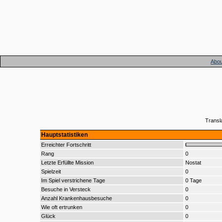
Abou
Transl
Hauptstatistiken
Erreichter Fortschritt
Rang
0
Letzte Erfüllte Mission
Nostat
Spielzeit
0
Im Spiel verstrichene Tage
0 Tage
Besuche in Versteck
0
Anzahl Krankenhausbesuche
0
Wie oft ertrunken
0
Glück
0