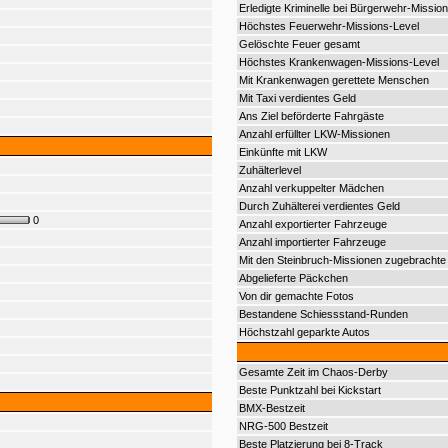
Erledigte Kriminelle bei Bürgerwehr-Mission
Höchstes Feuerwehr-Missions-Level
Gelöschte Feuer gesamt
Höchstes Krankenwagen-Missions-Level
Mit Krankenwagen gerettete Menschen
Mit Taxi verdientes Geld
Ans Ziel beförderte Fahrgäste
Anzahl erfüllter LKW-Missionen
Einkünfte mit LKW
Zuhälterlevel
Anzahl verkuppelter Mädchen
Durch Zuhälterei verdientes Geld
0
Anzahl exportierter Fahrzeuge
Anzahl importierter Fahrzeuge
Mit den Steinbruch-Missionen zugebrachte 
Abgelieferte Päckchen
Von dir gemachte Fotos
Bestandene Schiessstand-Runden
Höchstzahl geparkte Autos
Gesamte Zeit im Chaos-Derby
Beste Punktzahl bei Kickstart
BMX-Bestzeit
NRG-500 Bestzeit
Beste Platzierung bei 8-Track