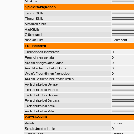
Muskeln
Spielerfähigkeiten
Fahrer-Skills
Flieger-Skills
Motorrad-Skills
Rad-Skills
Glücksspiel
rang als Pilot
Lieutenant
Freundinnen
Freundinnen momentan
0
Freundinnen gehabt
0
Anzahl erfolgreicher Dates
0
Anzahl katastrophaler Dates
0
Wie oft Freundinnen flachgelegt
0
Anzahl Besuche bei Prostituierten
0
Fortschritte bei Denise
Fortschritte bei Michelle
Fortschritte bei Helena
Fortschritte bei Barbara
Fortschritte bei Katie
Fortschritte bei Millie
Waffen-Skills
Pistole
Hitman
Schalldämpferpistole
0