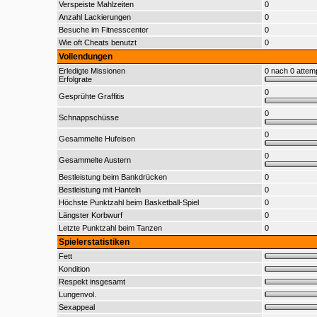
Verspeiste Mahlzeiten
0
Anzahl Lackierungen
0
Besuche im Fitnesscenter
0
Wie oft Cheats benutzt
0
Vollendungen
Erledigte Missionen
0 nach 0 attem
Erfolgrate
0
Gesprühte Graffitis
0
Schnappschüsse
0
Gesammelte Hufeisen
0
Gesammelte Austern
Bestleistung beim Bankdrücken
0
Bestleistung mit Hanteln
0
Höchste Punktzahl beim Basketball-Spiel
0
Längster Korbwurf
0
Letzte Punktzahl beim Tanzen
0
Spielerstatistiken
Fett
Kondition
Respekt insgesamt
Lungenvol.
Sexappeal