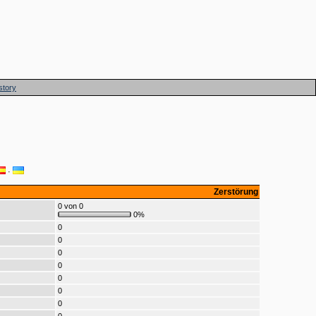
story
·
Zerstörung
0 von 0
0%
0
0
0
0
0
0
0