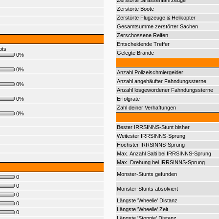
Zerstörte Strassenfahrzeuge
Zerstörte Boote
Zerstörte Flugzeuge & Helikopter
Gesamtsumme zerstörter Sachen
Zerschossene Reifen
Entscheidende Treffer
pts
Gelegte Brände
0%
0%
Anzahl Polizeischmiergelder
Anzahl angehäufter Fahndungssterne
0%
Anzahl losgewordener Fahndungssterne
0%
Erfolgrate
Zahl deiner Verhaftungen
0%
Bester IRRSINNS-Stunt bisher
Weitester IRRSINNS-Sprung
Höchster IRRSINNS-Sprung
Max. Anzahl Salti bei IRRSINNS-Sprung
Max. Drehung bei IRRSINNS-Sprung
Monster-Stunts gefunden
0
0
Monster-Stunts absolviert
0
Längste 'Wheelie' Distanz
0
Längste 'Wheelie' Zeit
0
Längste 'Stoppie' Distanz