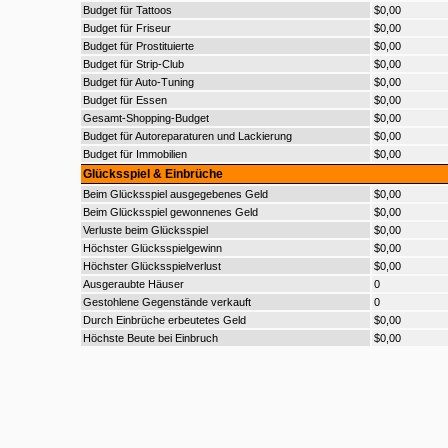
Budget für Tattoos
$0,00
Budget für Friseur
$0,00
Budget für Prostituierte
$0,00
Budget für Strip-Club
$0,00
Budget für Auto-Tuning
$0,00
Budget für Essen
$0,00
Gesamt-Shopping-Budget
$0,00
Budget für Autoreparaturen und Lackierung
$0,00
Budget für Immobilien
$0,00
Glücksspiel & Einbrüche
Beim Glücksspiel ausgegebenes Geld
$0,00
Beim Glücksspiel gewonnenes Geld
$0,00
Verluste beim Glücksspiel
$0,00
Höchster Glücksspielgewinn
$0,00
Höchster Glücksspielverlust
$0,00
Ausgeraubte Häuser
0
Gestohlene Gegenstände verkauft
0
Durch Einbrüche erbeutetes Geld
$0,00
Höchste Beute bei Einbruch
$0,00