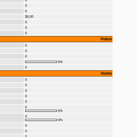
0
0
0
$0,00
0
0
0
Polizei
0
0
0
0%
0
Stunts
0
0
0
0
0
0
0%
0
0%
0
0
0