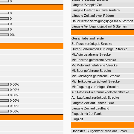
0
Längste 'Stoppie' Zeit
Längste Distanz auf zwei Rädern
0
Längste Zeit auf zwei Rädern
0
Dauer letzte Verfolgungsjagd mit 5 Sternen
0
Längste Verfolgungsjagd mit 5 Sternen
0
0%
Gesamtabstand reiste
Zu Fuss zurückgel. Strecke
Durch Schwimmen zurückgel. Strecke
Mit Auto gefahrene Strecke
Mit Fahrrad gefahrene Strecke
Mit Motorrad gefahrene Strecke
Mit Boot gefahrene Strecke
Mit Golfwagen gefahrene Strecke
Mit Helikopter zurückgel. Strecke
0.00%
Mit Flugzeug zurückgel. Strecke
0.00%
Auf Fitness-Bike zurückgelegte Strecke
0.00%
Auf Laufband zurückgel. Strecke
0.00%
Längste Zeit auf Fitness-Bike
0.00%
Längste Zeit auf Laufband
0.00%
Flugzeit mit Jet Pack
Flugzeit
Höchstes Bürgerwehr-Missions-Level