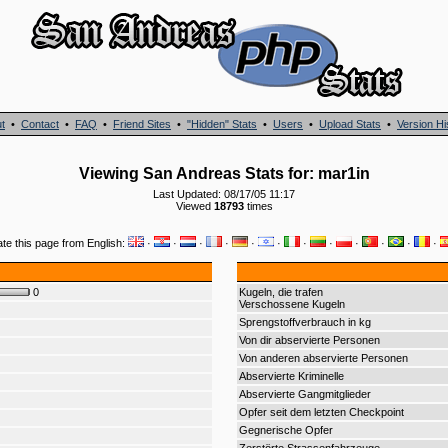
t
•
Contact
•
FAQ
•
Friend Sites
•
"Hidden" Stats
•
Users
•
Upload Stats
•
Version Hi
Viewing San Andreas Stats for: mar1in
Last Updated: 08/17/05 11:17
Viewed
18793
times
ate this page from English:
·
·
·
·
·
·
·
·
·
·
·
·
0
Kugeln, die trafen
Verschossene Kugeln
Sprengstoffverbrauch in kg
Von dir abservierte Personen
Von anderen abservierte Personen
Abservierte Kriminelle
Abservierte Gangmitglieder
Opfer seit dem letzten Checkpoint
Gegnerische Opfer