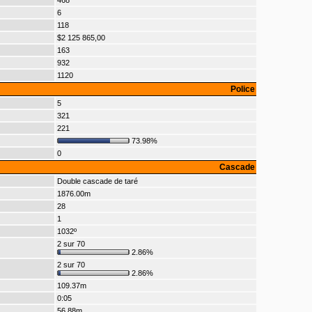
468
6
118
$2 125 865,00
163
932
1120
Police
5
321
221
73.98%
0
Cascade
Double cascade de taré
1876.00m
28
1
1032º
2 sur 70
2.86%
2 sur 70
2.86%
109.37m
0:05
56.88m