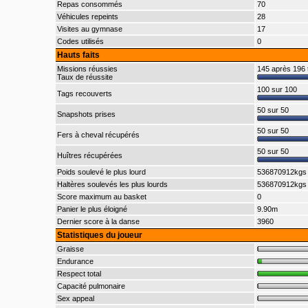
Repas consommés
70
Véhicules repeints
28
Visites au gymnase
17
Codes utilisés
0
Hauts faits
Missions réussies
145 après 196 
Taux de réussite
100 sur 100
Tags recouverts
50 sur 50
Snapshots prises
50 sur 50
Fers à cheval récupérés
50 sur 50
Huîtres récupérées
Poids soulevé le plus lourd
536870912kgs
Haltères soulevés les plus lourds
536870912kgs
Score maximum au basket
0
Panier le plus éloigné
9.90m
Dernier score à la danse
3960
Statistiques du joueur
Graisse
Endurance
Respect total
Capacité pulmonaire
Sex appeal