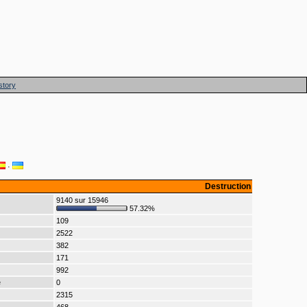
story
·
Destruction
9140 sur 15946
57.32%
109
2522
382
171
992
e
0
2315