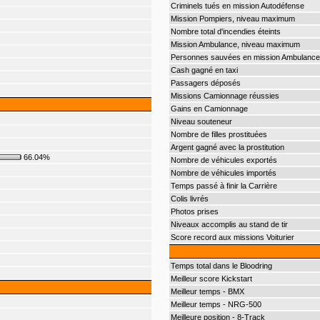
Criminels tués en mission Autodéfense
Mission Pompiers, niveau maximum
Nombre total d'incendies éteints
Mission Ambulance, niveau maximum
Personnes sauvées en mission Ambulance
Cash gagné en taxi
Passagers déposés
Missions Camionnage réussies
Gains en Camionnage
Niveau souteneur
Nombre de filles prostituées
Argent gagné avec la prostitution
66.04%
Nombre de véhicules exportés
Nombre de véhicules importés
Temps passé à finir la Carrière
Colis livrés
Photos prises
Niveaux accomplis au stand de tir
Score record aux missions Voiturier
Temps total dans le Bloodring
Meilleur score Kickstart
Meilleur temps - BMX
Meilleur temps - NRG-500
Meilleure position - 8-Track