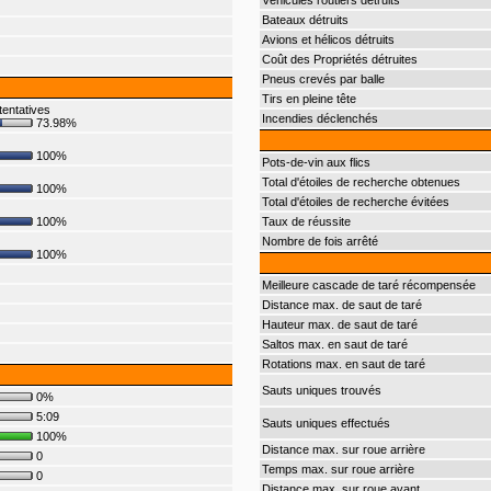
Véhicules routiers détruits
Bateaux détruits
Avions et hélicos détruits
Coût des Propriétés détruites
Pneus crevés par balle
Tirs en pleine tête
tentatives
Incendies déclenchés
73.98%
100%
Pots-de-vin aux flics
Total d'étoiles de recherche obtenues
100%
Total d'étoiles de recherche évitées
100%
Taux de réussite
Nombre de fois arrêté
100%
Meilleure cascade de taré récompensée
Distance max. de saut de taré
Hauteur max. de saut de taré
Saltos max. en saut de taré
Rotations max. en saut de taré
Sauts uniques trouvés
0%
5:09
Sauts uniques effectués
100%
Distance max. sur roue arrière
0
Temps max. sur roue arrière
0
Distance max. sur roue avant