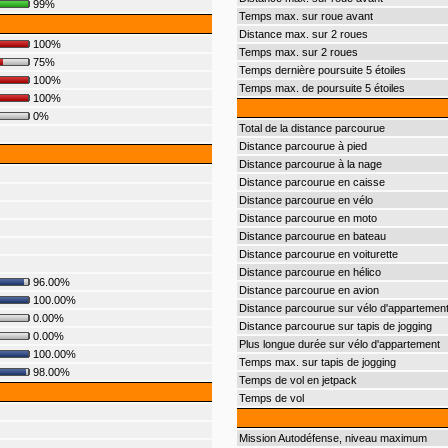
99%
Temps max. sur roue avant
Distance max. sur 2 roues
100%
Temps max. sur 2 roues
75%
Temps dernière poursuite 5 étoiles
100%
Temps max. de poursuite 5 étoiles
100%
0%
Total de la distance parcourue
Distance parcourue à pied
Distance parcourue à la nage
Distance parcourue en caisse
Distance parcourue en vélo
Distance parcourue en moto
Distance parcourue en bateau
Distance parcourue en voiturette
Distance parcourue en hélico
96.00%
Distance parcourue en avion
100.00%
Distance parcourue sur vélo d'appartemen
0.00%
Distance parcourue sur tapis de jogging
0.00%
Plus longue durée sur vélo d'appartement
100.00%
Temps max. sur tapis de jogging
98.00%
Temps de vol en jetpack
Temps de vol
Mission Autodéfense, niveau maximum