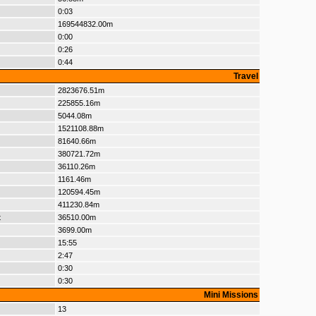
0:03
169544832.00m
0:00
0:26
0:44
Travel
2823676.51m
225855.16m
5044.08m
1521108.88m
81640.66m
380721.72m
36110.26m
1161.46m
120594.45m
411230.84m
t
36510.00m
3699.00m
15:55
2:47
0:30
0:30
Mini Missions
13