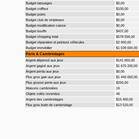
Budget tatouages
$0,00
Budget coiffeur
$100,00
Budget putes
$0,00
Budget club de striptease
$0,00
Budget modification caisse
$0,00
Budget bouffe
$437,00
Budget shopping total
$578 558,00
Budget réparation et peinture véhicules
$2 000,00
Budget immobilier
$1 039 000,00
Paris & Cambriolages
Argent dépensé aux jeux
$141 650,00
Argent gagné aux jeux
$1 670 200,00
Argent perdu aux jeux
$0,00
Plus gros gain aux jeux
$1 440 000,00
Plus grosse perte aux jeux
$250,00
Maisons cambriolées
16
Objets volés revendus
46
Argent des cambriolages
$16 400,00
Plus gros butin de cambriolage
$13 520,00