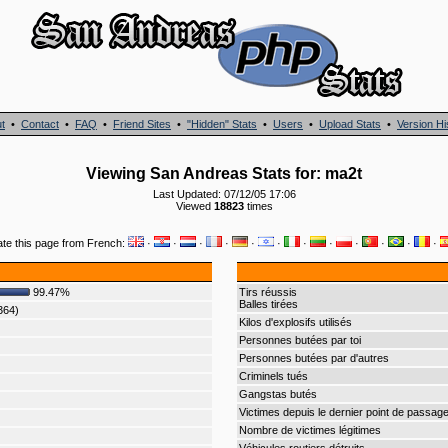
t
•
Contact
•
FAQ
•
Friend Sites
•
"Hidden" Stats
•
Users
•
Upload Stats
•
Version Hi
Viewing San Andreas Stats for: ma2t
Last Updated: 07/12/05 17:06
Viewed
18823
times
ate this page from French:
·
·
·
·
·
·
·
·
·
·
·
·
99.47%
Tirs réussis
Balles tirées
364)
Kilos d'explosifs utilisés
Personnes butées par toi
Personnes butées par d'autres
Criminels tués
Gangstas butés
Victimes depuis le dernier point de passag
Nombre de victimes légitimes