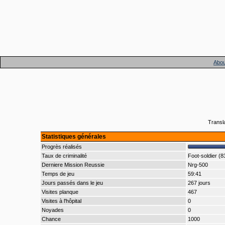
Abou
Transl
Statistiques générales
Progrès réalisés
Taux de criminalité
Foot-soldier (8
Derniere Mission Reussie
Nrg-500
Temps de jeu
59:41
Jours passés dans le jeu
267 jours
Visites planque
467
Visites à l'hôpital
0
Noyades
0
Chance
1000