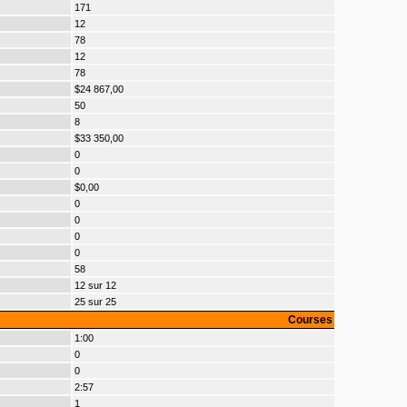
171
12
78
12
78
$24 867,00
50
8
$33 350,00
0
0
$0,00
0
0
0
0
58
12 sur 12
25 sur 25
Courses
1:00
0
0
2:57
1