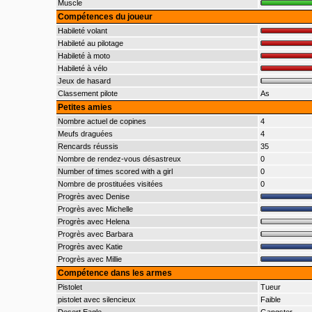
Muscle
Compétences du joueur
Habileté volant
Habileté au pilotage
Habileté à moto
Habileté à vélo
Jeux de hasard
Classement pilote
As
Petites amies
Nombre actuel de copines
4
Meufs draguées
4
Rencards réussis
35
Nombre de rendez-vous désastreux
0
Number of times scored with a girl
0
Nombre de prostituées visitées
0
Progrès avec Denise
Progrès avec Michelle
Progrès avec Helena
Progrès avec Barbara
Progrès avec Katie
Progrès avec Millie
Compétence dans les armes
Pistolet
Tueur
pistolet avec silencieux
Faible