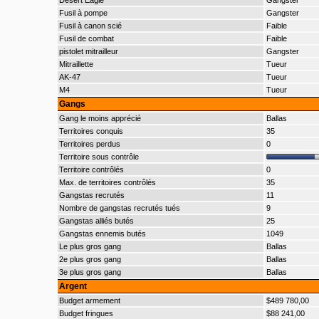
Desert Eagle
Gangster
Fusil à pompe
Gangster
Fusil à canon scié
Faible
Fusil de combat
Faible
pistolet mitrailleur
Gangster
Mitraillette
Tueur
AK-47
Tueur
M4
Tueur
Gangs
Gang le moins apprécié
Ballas
Territoires conquis
35
Territoires perdus
0
Territoire sous contrôle
Territoire contrôlés
0
Max. de territoires contrôlés
35
Gangstas recrutés
11
Nombre de gangstas recrutés tués
9
Gangstas alliés butés
25
Gangstas ennemis butés
1049
Le plus gros gang
Ballas
2e plus gros gang
Ballas
3e plus gros gang
Ballas
Argent
Budget armement
$489 780,00
Budget fringues
$88 241,00