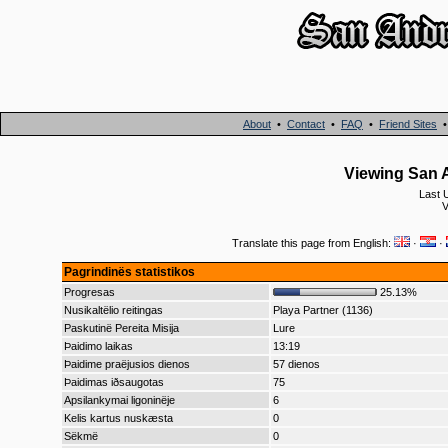
About
•
Contact
•
FAQ
•
Friend Sites
Viewing San A
Last 
V
Translate this page from English:
·
·
Pagrindinës statistikos
Progresas
25.13%
Nusikaltëlio reitingas
Playa Partner (1136)
Paskutinë Pereita Misija
Lure
Þaidimo laikas
13:19
Þaidime praëjusios dienos
57 dienos
Þaidimas iðsaugotas
75
Apsilankymai ligoninëje
6
Kelis kartus nuskæsta
0
Sëkmë
0