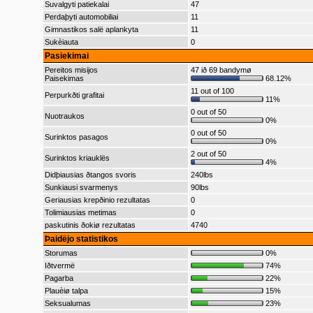
Suvalgyti patiekalai
47
Perdaþyti automobiliai
11
Gimnastikos salë aplankyta
11
Sukèiauta
0
Pasiekimai
Pereitos misijos
47 ið 69 bandymø
Paisekimas
68.12%
11 out of 100
Perpurkðti grafitai
11%
0 out of 50
Nuotraukos
0%
0 out of 50
Surinktos pasagos
0%
2 out of 50
Surinktos kriauklës
4%
Didþiausias ðtangos svoris
240lbs
Sunkiausi svarmenys
90lbs
Geriausias krepðinio rezultatas
0
Tolimiausias metimas
0
paskutinis ðokiø rezultatas
4740
Þaidëjo statistikos
Storumas
0%
Iðtvermë
74%
Pagarba
22%
Plauèiø talpa
15%
Seksualumas
23%