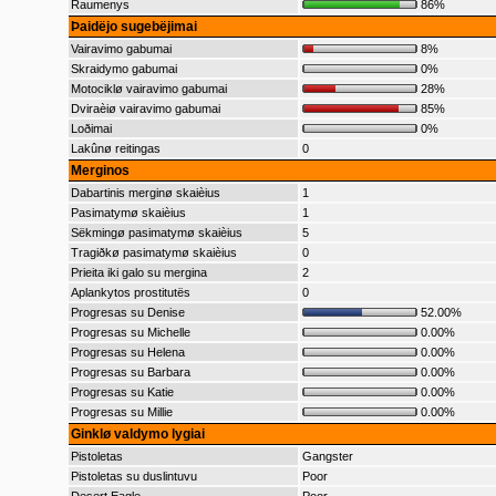
Raumenys
86%
Þaidëjo sugebëjimai
Vairavimo gabumai
8%
Skraidymo gabumai
0%
Motociklø vairavimo gabumai
28%
Dviraèiø vairavimo gabumai
85%
Loðimai
0%
Lakûnø reitingas
0
Merginos
Dabartinis merginø skaièius
1
Pasimatymø skaièius
1
Sëkmingø pasimatymø skaièius
5
Tragiðkø pasimatymø skaièius
0
Prieita iki galo su mergina
2
Aplankytos prostitutës
0
Progresas su Denise
52.00%
Progresas su Michelle
0.00%
Progresas su Helena
0.00%
Progresas su Barbara
0.00%
Progresas su Katie
0.00%
Progresas su Millie
0.00%
Ginklø valdymo lygiai
Pistoletas
Gangster
Pistoletas su duslintuvu
Poor