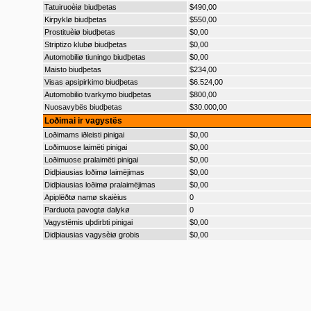
Tatuiruoèiø biudþetas
$490,00
Kirpyklø biudþetas
$550,00
Prostituèiø biudþetas
$0,00
Striptizo klubø biudþetas
$0,00
Automobiliø tiuningo biudþetas
$0,00
Maisto biudþetas
$234,00
Visas apsipirkimo biudþetas
$6.524,00
Automobilio tvarkymo biudþetas
$800,00
Nuosavybës biudþetas
$30.000,00
Loðimai ir vagystës
Loðimams iðleisti pinigai
$0,00
Loðimuose laimëti pinigai
$0,00
Loðimuose pralaimëti pinigai
$0,00
Didþiausias loðimø laimëjimas
$0,00
Didþiausias loðimø pralaimëjimas
$0,00
Apiplëðtø namø skaièius
0
Parduota pavogtø dalykø
0
Vagystëmis uþdirbti pinigai
$0,00
Didþiausias vagysèiø grobis
$0,00