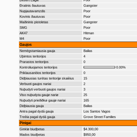
Desert Eagle
Poor
Ðratinis ðautuvas
Gangster
Nupjautavamzdis
Poor
Kovinis ðautuvas
Poor
Maðininis pistoletas
Gangster
SMG
Poor
AK47
Hitman
M4
Poor
Gaujos
Nemëgstamiausia gauja
Ballas
Uþimtos teritorijos
4
Prarastos teritorijos
0
Kontroliuojamos teritorijos
0.00%
Priklausanèios teritorijos
0
Didþiausias turëtas teritorijø skaièius
15
Verbuoti gaujos nariai
2
Nuþudyti verbuoti gaujos nariai
3
Viso nuþudyta gaujø nariø
25
Nuþudyti prieðiðkø gaujø nariai
165
Didþiausia gauja
Ballas
Antra pagal dydá gauja
Los Santos Vagos
Treèia pagal dydá gauja
Grove Street Families
Pinigai
Ginklø biudþetas
$4.300,00
Mados biudþetas
$950,00