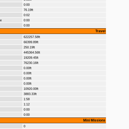
0:00
76.19ft
0:02
le
0:00
0:00
Travel
622257.58ft
66399.89ft
250.19ft
445364.56ft
19209.45ft
76230.16ft
0.00ft
0.00ft
0.00ft
0.00ft
10920.00ft
3883.33ft
1:58
1:12
0:00
0:00
Mini Missions
0