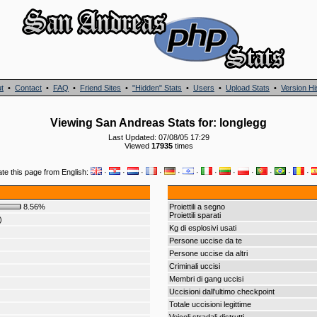
t
•
Contact
•
FAQ
•
Friend Sites
•
"Hidden" Stats
•
Users
•
Upload Stats
•
Version Hi
Viewing San Andreas Stats for: longlegg
Last Updated: 07/08/05 17:29
Viewed
17935
times
ate this page from English:
·
·
·
·
·
·
·
·
·
·
·
·
8.56%
Proiettili a segno
Proiettili sparati
)
Kg di esplosivi usati
Persone uccise da te
Persone uccise da altri
Criminali uccisi
Membri di gang uccisi
Uccisioni dall'ultimo checkpoint
Totale uccisioni legittime