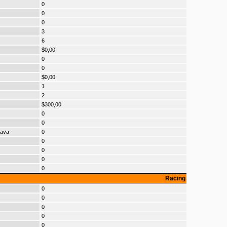
0
0
0
3
6
$0,00
0
0
$0,00
1
2
$300,00
0
0
cava
0
0
0
0
0
Racing
0
0
0
0
0