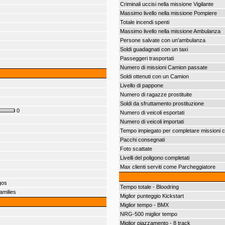
Criminali uccisi nella missione Vigilante
Massimo livello nella missione Pompiere
Totale incendi spenti
Massimo livello nella missione Ambulanza
Persone salvate con un'ambulanza
Soldi guadagnati con un taxi
Passeggeri trasportati
Numero di missioni Camion passate
Soldi ottenuti con un Camion
Livello di pappone
Numero di ragazze prostituite
Soldi da sfruttamento prostituzione
0
Numero di veicoli esportati
Numero di veicoli importati
Tempo impiegato per completare missioni 
Pacchi consegnati
Foto scattate
Livelli del poligono completati
Max clienti serviti come Parcheggiatore
gos
Tempo totale - Bloodring
amilies
Miglior punteggio Kickstart
Miglior tempo - BMX
NRG-500 miglior tempo
Miglior piazzamento - 8 track