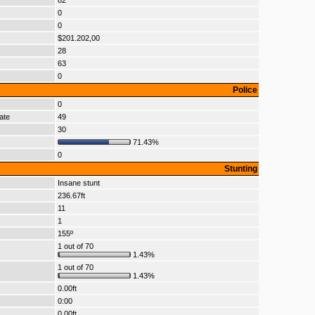
82
0
0
$201.202,00
28
63
0
Police
0
ate
49
30
71.43%
0
Stunting
Insane stunt
236.67ft
11
1
155º
1 out of 70
1.43%
1 out of 70
1.43%
0.00ft
0:00
0.00ft