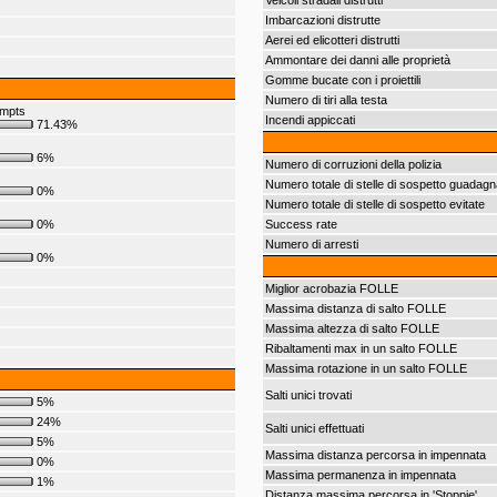
Veicoli stradali distrutti
Imbarcazioni distrutte
Aerei ed elicotteri distrutti
Ammontare dei danni alle proprietà
Gomme bucate con i proiettili
Numero di tiri alla testa
empts
Incendi appiccati
71.43%
6%
Numero di corruzioni della polizia
Numero totale di stelle di sospetto guadagn
0%
Numero totale di stelle di sospetto evitate
0%
Success rate
Numero di arresti
0%
Miglior acrobazia FOLLE
Massima distanza di salto FOLLE
Massima altezza di salto FOLLE
Ribaltamenti max in un salto FOLLE
Massima rotazione in un salto FOLLE
Salti unici trovati
5%
24%
Salti unici effettuati
5%
Massima distanza percorsa in impennata
0%
Massima permanenza in impennata
1%
Distanza massima percorsa in 'Stoppie'