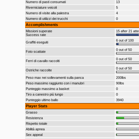
Numero di pasti consumati
13
Riverniciature veicoli
5
Numero di visite alla palestra
4
Numero di utilizzi dei trucchi
0
Accomplishments
Missioni superate
15 after 21 att
Success rate
6 out of 100
Graffiti eseguiti
0 out of 50
Foto scattate
0 out of 50
Ferri di cavallo raccolti
0 out of 50
Ostriche raccolte
Peso max nei sollevamenti sulla panca
200lbs
Peso massimo raggiunto con i manubri
90lbs
Punteggio massimo a basket
0
Tiro a canestro più lungo
0
Punteggio ultimo ballo
3940
Player Stats
Grasso
Resistenza
Rispetto totale
Abilità apnea
Sex appeal