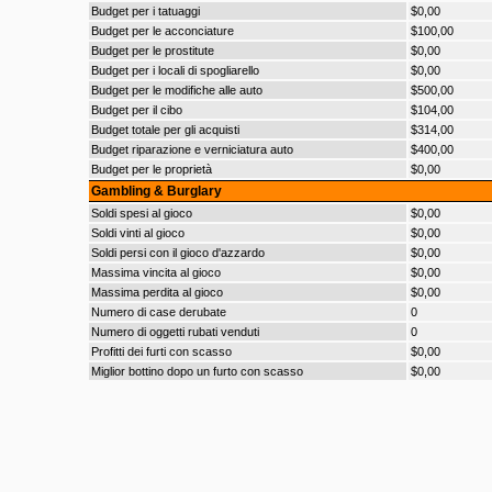
Budget per i tatuaggi
$0,00
Budget per le acconciature
$100,00
Budget per le prostitute
$0,00
Budget per i locali di spogliarello
$0,00
Budget per le modifiche alle auto
$500,00
Budget per il cibo
$104,00
Budget totale per gli acquisti
$314,00
Budget riparazione e verniciatura auto
$400,00
Budget per le proprietà
$0,00
Gambling & Burglary
Soldi spesi al gioco
$0,00
Soldi vinti al gioco
$0,00
Soldi persi con il gioco d'azzardo
$0,00
Massima vincita al gioco
$0,00
Massima perdita al gioco
$0,00
Numero di case derubate
0
Numero di oggetti rubati venduti
0
Profitti dei furti con scasso
$0,00
Miglior bottino dopo un furto con scasso
$0,00