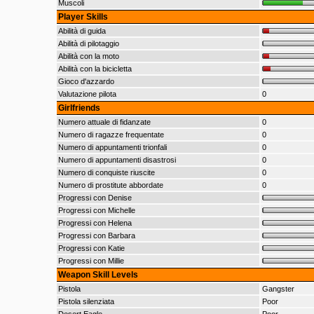
Muscoli
Player Skills
Abilità di guida
Abilità di pilotaggio
Abilità con la moto
Abilità con la bicicletta
Gioco d'azzardo
Valutazione pilota
0
Girlfriends
Numero attuale di fidanzate
0
Numero di ragazze frequentate
0
Numero di appuntamenti trionfali
0
Numero di appuntamenti disastrosi
0
Numero di conquiste riuscite
0
Numero di prostitute abbordate
0
Progressi con Denise
Progressi con Michelle
Progressi con Helena
Progressi con Barbara
Progressi con Katie
Progressi con Millie
Weapon Skill Levels
Pistola
Gangster
Pistola silenziata
Poor