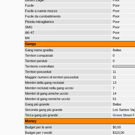
Desert Eagle
Poor
Fucile
Poor
Fucile a canne mozze
Poor
Fucile da combattimento
Poor
Pistola mitragliatrice
Poor
SMG
Poor
AK-47
Poor
M4
Poor
Gangs
Gang meno gradita
Ballas
Territori conquistati
0
Territori perduti
0
Territorio controllato
Territori posseduti
11
Maggior numero di territori posseduti
11
Membri della gang reclutati
13
Membri reclutati nella gang uccisi
7
Membri di gang amiche uccisi
14
Membri di gang nemiche uccisi
51
Gang più grande
Ballas
Seconda gang più grande
Los Santos Va
Terza gang più grande
Grove Street F
Money
Budget per le armi
$0,00
Budget per i vestiti
$110,00