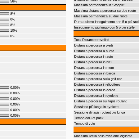
56%
Massima permanenza in 'Stoppie'
Massima distanza percorsa su due ruote
8%
Massima permanenza su due ruote
0%
Durata ultimo inseguimento con 5 o più stel
8%
Inseguimento più lungo con 5 o più stelle
10%
0%
Total Distance travelled
Distanza percorsa a piedi
Distanza percorsa a nuoto
Distanza percorsa in auto
Distanza percorsa in bici
Distanza percorsa in moto
Distanza percorsa in barca
Distanza percorsa sulla golf car
Distanza percorsa in elicottero
0.00%
Distanza percorsa in aereo
0.00%
Distanza percorsa in cyclette
0.00%
Distanza percorsa sul tapis roulant
0.00%
Sessione più lunga in cyclette
0.00%
Sessione di tapis roulant più lunga
0.00%
Tempo col Jet pack
Tempo di volo
Massimo livello nella missione Vigilante