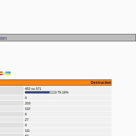
story
·
Destruction
452 su 571
79.16%
0
203
110
6
27
0
111