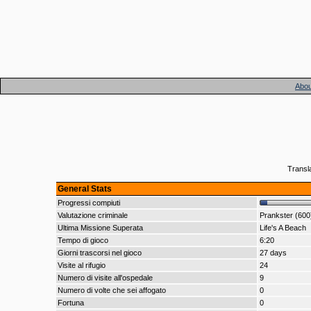
Abou
Transl
General Stats
Progressi compiuti
Valutazione criminale
Prankster (600
Ultima Missione Superata
Life's A Beach
Tempo di gioco
6:20
Giorni trascorsi nel gioco
27 days
Visite al rifugio
24
Numero di visite all'ospedale
9
Numero di volte che sei affogato
0
Fortuna
0