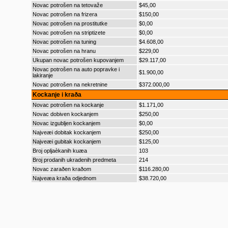
Novac potrošen na tetovaže
$45,00
Novac potrošen na frizera
$150,00
Novac potrošen na prostitutke
$0,00
Novac potrošen na striptizete
$0,00
Novac potrošen na tuning
$4.608,00
Novac potrošen na hranu
$229,00
Ukupan novac potrošen kupovanjem
$29.117,00
Novac potrošen na auto popravke i
$1.900,00
lakiranje
Novac potrošen na nekretnine
$372.000,00
Kockanje i kraða
Novac potrošen na kockanje
$1.171,00
Novac dobiven kockanjem
$250,00
Novac izgubljen kockanjem
$0,00
Najveæi dobitak kockanjem
$250,00
Najveæi gubitak kockanjem
$125,00
Broj opljaèkanih kuæa
103
Broj prodanih ukradenih predmeta
214
Novac zaraðen kraðom
$116.280,00
Najveæa kraða odjednom
$38.720,00