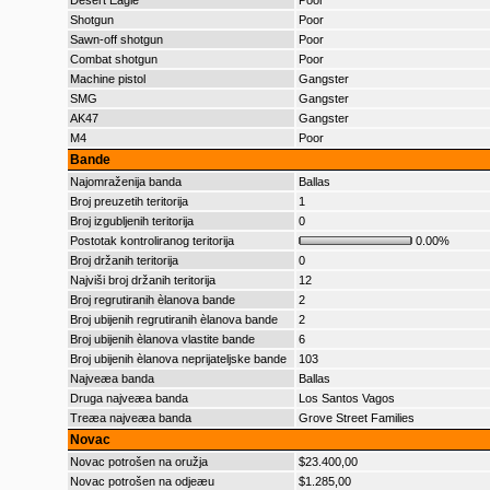
Desert Eagle
Poor
Shotgun
Poor
Sawn-off shotgun
Poor
Combat shotgun
Poor
Machine pistol
Gangster
SMG
Gangster
AK47
Gangster
M4
Poor
Bande
Najomraženija banda
Ballas
Broj preuzetih teritorija
1
Broj izgubljenih teritorija
0
Postotak kontroliranog teritorija
0.00%
Broj držanih teritorija
0
Najviši broj držanih teritorija
12
Broj regrutiranih èlanova bande
2
Broj ubijenih regrutiranih èlanova bande
2
Broj ubijenih èlanova vlastite bande
6
Broj ubijenih èlanova neprijateljske bande
103
Najveæa banda
Ballas
Druga najveæa banda
Los Santos Vagos
Treæa najveæa banda
Grove Street Families
Novac
Novac potrošen na oružja
$23.400,00
Novac potrošen na odjeæu
$1.285,00