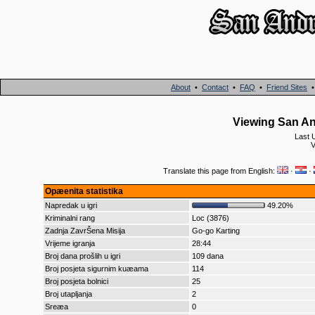
About
•
Contact
•
FAQ
•
Friend Sites
Viewing San An
Last 
V
Translate this page from English:
·
·
Opæenita statistika
Napredak u igri
49.20%
Kriminalni rang
Loc (3876)
Zadnja ZavrŠena Misija
Go-go Karting
Vrijeme igranja
28:44
Broj dana prošlih u igri
109 dana
Broj posjeta sigurnim kuæama
114
Broj posjeta bolnici
25
Broj utapljanja
2
Sreæa
0