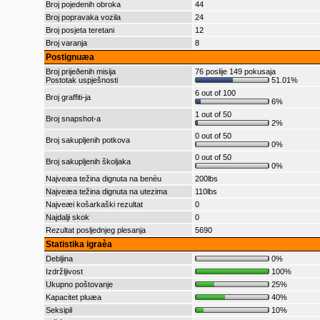
Broj pojedenih obroka
44
Broj popravaka vozila
24
Broj posjeta teretani
12
Broj varanja
8
Postignuæa
Broj prijeðenih misija
76 poslije 149 pokusaja
Postotak uspješnosti
51.01%
6 out of 100
Broj graffiti-ja
6%
1 out of 50
Broj snapshot-a
2%
0 out of 50
Broj sakupljenih potkova
0%
0 out of 50
Broj sakupljenih školjaka
0%
Najveæa težina dignuta na benèu
200lbs
Najveæa težina dignuta na utezima
110lbs
Najveæi košarkaški rezultat
0
Najdalji skok
0
Rezultat posljednjeg plesanja
5690
Statistika igraèa
Debljina
0%
Izdržljivost
100%
Ukupno poštovanje
25%
Kapacitet pluæa
40%
Seksipil
10%