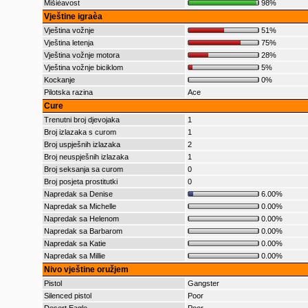
Mišièavost
98%
Vještine igraèa
Vještina vožnje
51%
Vještina letenja
75%
Vještina vožnje motora
28%
Vještina vožnje biciklom
5%
Kockanje
0%
Pilotska razina
Ace
Cure
Trenutni broj djevojaka
1
Broj izlazaka s curom
1
Broj uspješnih izlazaka
2
Broj neuspješnih izlazaka
1
Broj seksanja sa curom
0
Broj posjeta prostitutki
0
Napredak sa Denise
6.00%
Napredak sa Michelle
0.00%
Napredak sa Helenom
0.00%
Napredak sa Barbarom
0.00%
Napredak sa Katie
0.00%
Napredak sa Millie
0.00%
Nivo vještine oružjem
Pistol
Gangster
Silenced pistol
Poor