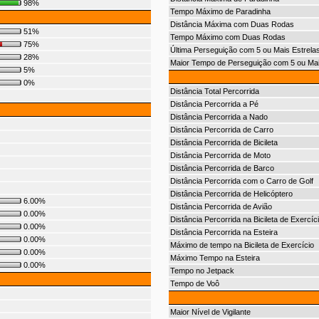
98%
Tempo Máximo de Paradinha
Distância Máxima com Duas Rodas
51%
Tempo Máximo com Duas Rodas
75%
Última Perseguição com 5 ou Mais Estrela
28%
Maior Tempo de Perseguição com 5 ou Mai
5%
0%
Distância Total Percorrida
Distância Percorrida a Pé
Distância Percorrida a Nado
Distância Percorrida de Carro
Distância Percorrida de Bicileta
Distância Percorrida de Moto
Distância Percorrida de Barco
Distância Percorrida com o Carro de Golf
Distância Percorrida de Helicóptero
6.00%
Distância Percorrida de Avião
0.00%
Distância Percorrida na Bicileta de Exercíc
0.00%
Distância Percorrida na Esteira
0.00%
Máximo de tempo na Bicileta de Exercício
0.00%
Máximo Tempo na Esteira
0.00%
Tempo no Jetpack
Tempo de Voô
Maior Nível de Vigilante