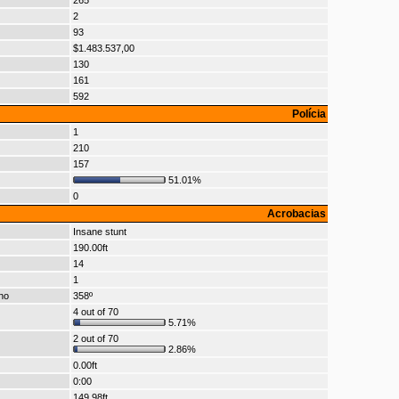
265
2
93
$1.483.537,00
130
161
592
Polícia
1
210
157
51.01%
0
Acrobacias
Insane stunt
190.00ft
14
1
no
358º
4 out of 70
5.71%
2 out of 70
2.86%
0.00ft
0:00
149.98ft