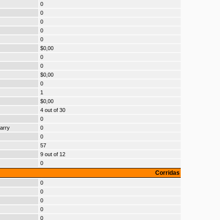
0
0
0
0
0
$0,00
0
0
$0,00
0
1
$0,00
4 out of 30
0
arry
0
0
57
9 out of 12
0
Corridas
0
0
0
0
0