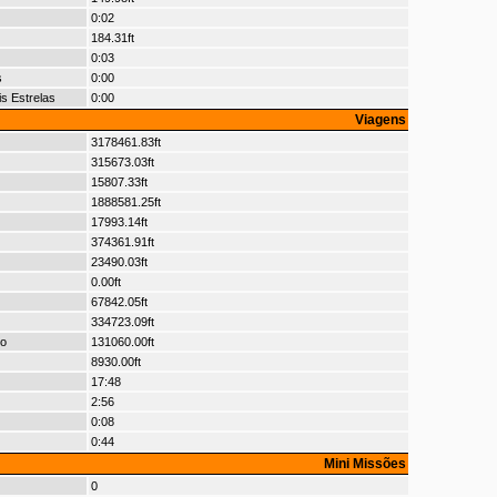
0:02
184.31ft
0:03
s
0:00
s Estrelas
0:00
Viagens
3178461.83ft
315673.03ft
15807.33ft
1888581.25ft
17993.14ft
374361.91ft
23490.03ft
0.00ft
67842.05ft
334723.09ft
io
131060.00ft
8930.00ft
17:48
2:56
0:08
0:44
Mini Missões
0