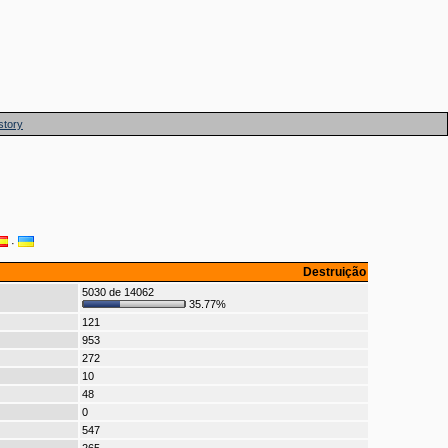
story
·
Destruição
5030 de 14062
35.77%
121
953
272
10
48
0
547