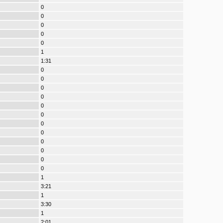
0
0
0
0
0
1
1:31
0
0
0
0
0
0
0
0
0
0
0
0
1
3:21
1
3:30
1
2:01