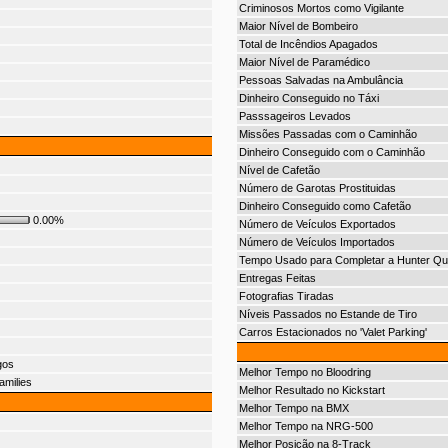
Criminosos Mortos como Vigilante
Maior Nível de Bombeiro
Total de Incêndios Apagados
Maior Nível de Paramédico
Pessoas Salvadas na Ambulância
Dinheiro Conseguido no Táxi
Passsageiros Levados
Missões Passadas com o Caminhão
Dinheiro Conseguido com o Caminhão
Nível de Cafetão
Número de Garotas Prostituidas
Dinheiro Conseguido como Cafetão
0.00%
Número de Veículos Exportados
Número de Veículos Importados
Tempo Usado para Completar a Hunter Qu
Entregas Feitas
Fotografias Tiradas
Níveis Passados no Estande de Tiro
Carros Estacionados no 'Valet Parking'
gos
Melhor Tempo no Bloodring
amilies
Melhor Resultado no Kickstart
Melhor Tempo na BMX
Melhor Tempo na NRG-500
Melhor Posição na 8-Track