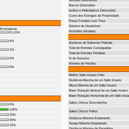
Veículos Destruídos
Barcos Destruídos
Aviões e Helicópteros Destruídos
Custo dos Estragos de Propriedade
Pneus Furados com Tiros
Número de Headshots
9 tentativas
Incêndios Iniciados
51.01%
6%
Numeros de Subornos Policiais
Total de Estrelas Conseguidas
2%
Total de Estrelas Perdidas
0%
% de Sucesso
Número de Prisões
0%
Melhor Salto Insano Feito
Distância Máxima de um Salto Insano
Altura Máxima de um Salto Insano
Maior Rotação Vertical de um Salto Insano
Maior Rotação Horizontal de um Salto Insa
Saltos Únicos Descobertos
0%
100%
Saltos Únicos Feitos
25%
Distância Máxima Empinando
40%
Tempo Máximo Empinando
10%
Distância Máxima de Paradinha