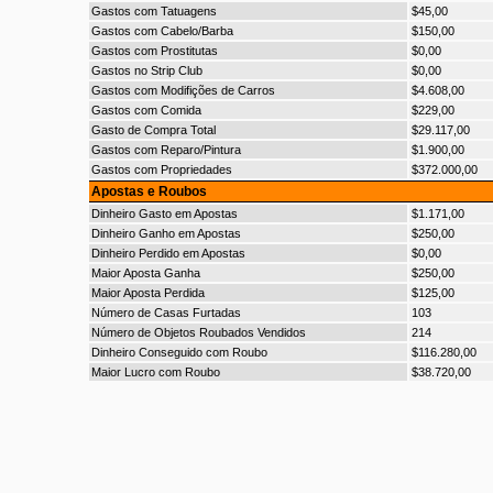
Gastos com Tatuagens
$45,00
Gastos com Cabelo/Barba
$150,00
Gastos com Prostitutas
$0,00
Gastos no Strip Club
$0,00
Gastos com Modifições de Carros
$4.608,00
Gastos com Comida
$229,00
Gasto de Compra Total
$29.117,00
Gastos com Reparo/Pintura
$1.900,00
Gastos com Propriedades
$372.000,00
Apostas e Roubos
Dinheiro Gasto em Apostas
$1.171,00
Dinheiro Ganho em Apostas
$250,00
Dinheiro Perdido em Apostas
$0,00
Maior Aposta Ganha
$250,00
Maior Aposta Perdida
$125,00
Número de Casas Furtadas
103
Número de Objetos Roubados Vendidos
214
Dinheiro Conseguido com Roubo
$116.280,00
Maior Lucro com Roubo
$38.720,00