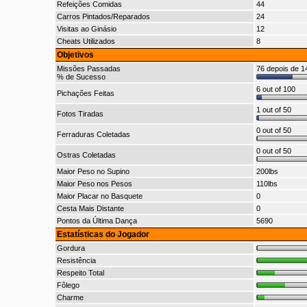
Refeições Comidas
44
Carros Pintados/Reparados
24
Visitas ao Ginásio
12
Cheats Utilizados
8
Objetivos
Missões Passadas
76 depois de 14
% de Sucesso
6 out of 100
Pichações Feitas
1 out of 50
Fotos Tiradas
0 out of 50
Ferraduras Coletadas
0 out of 50
Ostras Coletadas
Maior Peso no Supino
200lbs
Maior Peso nos Pesos
110lbs
Maior Placar no Basquete
0
Cesta Mais Distante
0
Pontos da Última Dança
5690
Estatísticas do Jogador
Gordura
Resistência
Respeito Total
Fôlego
Charme