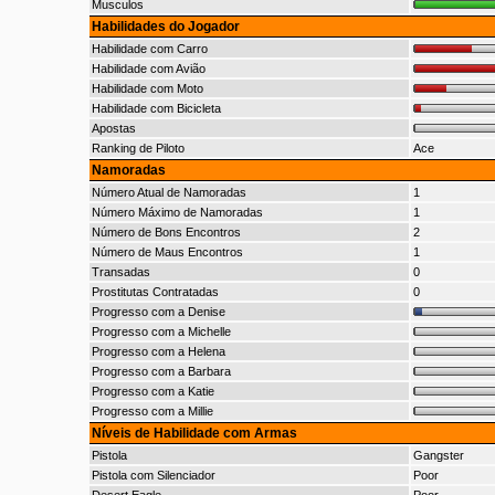
Musculos
Habilidades do Jogador
Habilidade com Carro
Habilidade com Avião
Habilidade com Moto
Habilidade com Bicicleta
Apostas
Ranking de Piloto
Ace
Namoradas
Número Atual de Namoradas
1
Número Máximo de Namoradas
1
Número de Bons Encontros
2
Número de Maus Encontros
1
Transadas
0
Prostitutas Contratadas
0
Progresso com a Denise
Progresso com a Michelle
Progresso com a Helena
Progresso com a Barbara
Progresso com a Katie
Progresso com a Millie
Níveis de Habilidade com Armas
Pistola
Gangster
Pistola com Silenciador
Poor