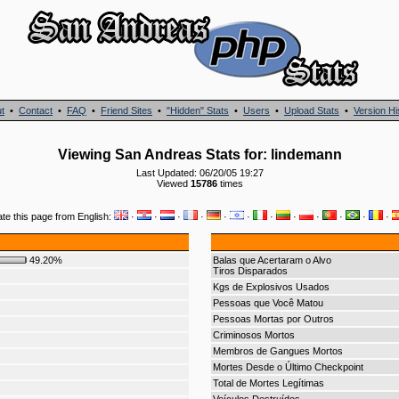
t
•
Contact
•
FAQ
•
Friend Sites
•
"Hidden" Stats
•
Users
•
Upload Stats
•
Version Hi
Viewing San Andreas Stats for: lindemann
Last Updated: 06/20/05 19:27
Viewed
15786
times
ate this page from English:
·
·
·
·
·
·
·
·
·
·
·
·
49.20%
Balas que Acertaram o Alvo
Tiros Disparados
Kgs de Explosivos Usados
Pessoas que Você Matou
Pessoas Mortas por Outros
Criminosos Mortos
Membros de Gangues Mortos
Mortes Desde o Último Checkpoint
Total de Mortes Legítimas