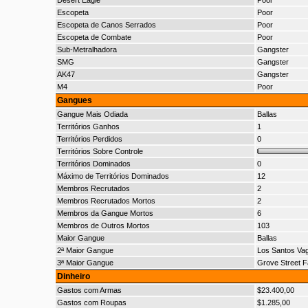
Desert Eagle
Poor
Escopeta
Poor
Escopeta de Canos Serrados
Poor
Escopeta de Combate
Poor
Sub-Metralhadora
Gangster
SMG
Gangster
AK47
Gangster
M4
Poor
Gangues
Gangue Mais Odiada
Ballas
Territórios Ganhos
1
Territórios Perdidos
0
Territórios Sobre Controle
Territórios Dominados
0
Máximo de Territórios Dominados
12
Membros Recrutados
2
Membros Recrutados Mortos
2
Membros da Gangue Mortos
6
Membros de Outros Mortos
103
Maior Gangue
Ballas
2ª Maior Gangue
Los Santos Va
3ª Maior Gangue
Grove Street F
Dinheiro
Gastos com Armas
$23.400,00
Gastos com Roupas
$1.285,00