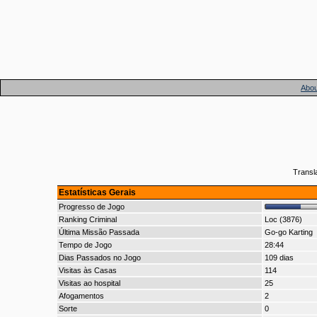
Abou
Transl
Estatísticas Gerais
Progresso de Jogo
Ranking Criminal
Loc (3876)
Última Missão Passada
Go-go Karting
Tempo de Jogo
28:44
Dias Passados no Jogo
109 dias
Visitas às Casas
114
Visitas ao hospital
25
Afogamentos
2
Sorte
0