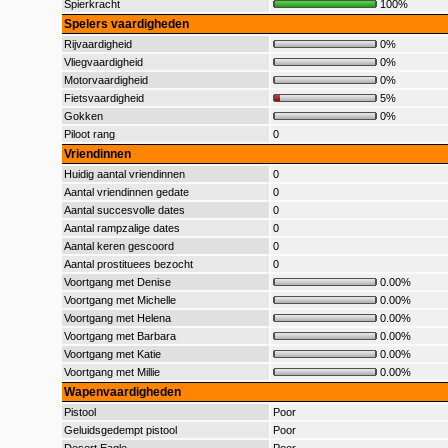
Spierkracht
100%
Spelers vaardigheden
Rijvaardigheid
0%
Vliegvaardigheid
0%
Motorvaardigheid
0%
Fietsvaardigheid
5%
Gokken
0%
Piloot rang
0
Vriendinnen
Huidig aantal vriendinnen
0
Aantal vriendinnen gedate
0
Aantal succesvolle dates
0
Aantal rampzalige dates
0
Aantal keren gescoord
0
Aantal prostituees bezocht
0
Voortgang met Denise
0.00%
Voortgang met Michelle
0.00%
Voortgang met Helena
0.00%
Voortgang met Barbara
0.00%
Voortgang met Katie
0.00%
Voortgang met Millie
0.00%
Wapenvaardigheden
Pistool
Poor
Geluidsgedempt pistool
Poor