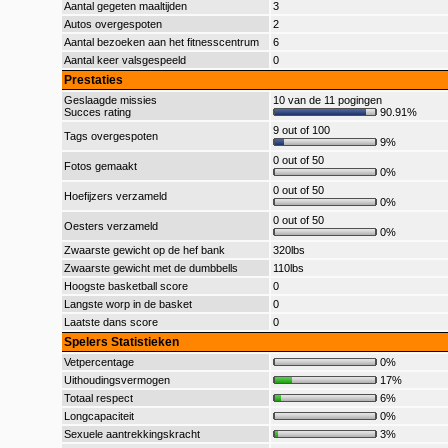
Aantal gegeten maaltijden
3
Autos overgespoten
2
Aantal bezoeken aan het fitnesscentrum
6
Aantal keer valsgespeeld
0
Prestaties
Geslaagde missies
10 van de 11 pogingen
Succes rating
90.91%
9 out of 100
Tags overgespoten
9%
0 out of 50
Fotos gemaakt
0%
0 out of 50
Hoefijzers verzameld
0%
0 out of 50
Oesters verzameld
0%
Zwaarste gewicht op de hef bank
320lbs
Zwaarste gewicht met de dumbbells
110lbs
Hoogste basketball score
0
Langste worp in de basket
0
Laatste dans score
0
Spelers Statistieken
Vetpercentage
0%
Uithoudingsvermogen
17%
Totaal respect
6%
Longcapaciteit
0%
Sexuele aantrekkingskracht
3%