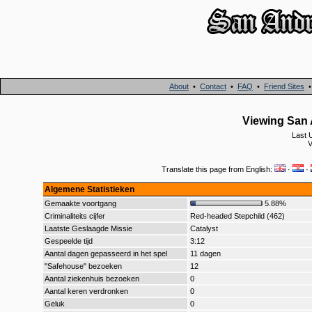
About
•
Contact
•
FAQ
•
Friend Sites
Viewing San A
Last 
V
Translate this page from English:
·
·
Algemene Statistieken
Gemaakte voortgang
5.88%
Criminaliteits cijfer
Red-headed Stepchild (462)
Laatste Geslaagde Missie
Catalyst
Gespeelde tijd
3:12
Aantal dagen gepasseerd in het spel
11 dagen
"Safehouse" bezoeken
12
Aantal ziekenhuis bezoeken
0
Aantal keren verdronken
0
Geluk
0