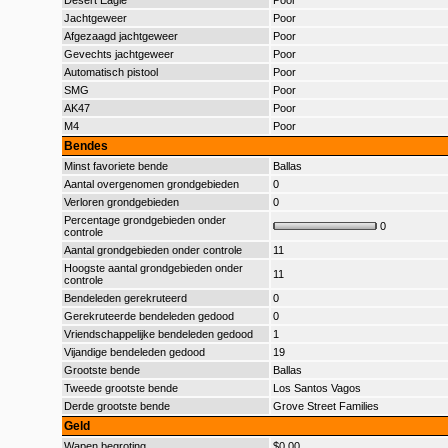
Desert Eagle
Poor
Jachtgeweer
Poor
Afgezaagd jachtgeweer
Poor
Gevechts jachtgeweer
Poor
Automatisch pistool
Poor
SMG
Poor
AK47
Poor
M4
Poor
Bendes
Minst favoriete bende
Ballas
Aantal overgenomen grondgebieden
0
Verloren grondgebieden
0
Percentage grondgebieden onder
0
controle
Aantal grondgebieden onder controle
11
Hoogste aantal grondgebieden onder
11
controle
Bendeleden gerekruteerd
0
Gerekruteerde bendeleden gedood
0
Vriendschappelijke bendeleden gedood
1
Vijandige bendeleden gedood
19
Grootste bende
Ballas
Tweede grootste bende
Los Santos Vagos
Derde grootste bende
Grove Street Families
Geld
Wapen begroting
$0,00