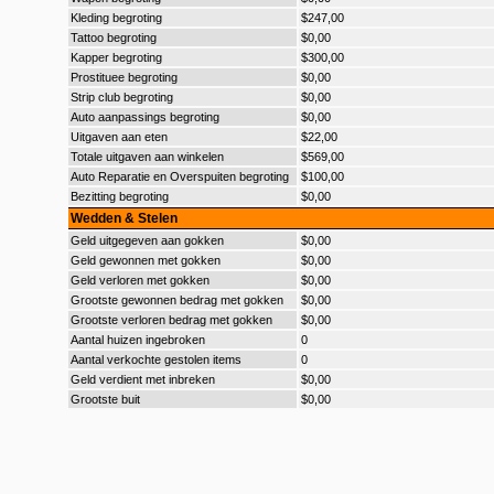
Kleding begroting
$247,00
Tattoo begroting
$0,00
Kapper begroting
$300,00
Prostituee begroting
$0,00
Strip club begroting
$0,00
Auto aanpassings begroting
$0,00
Uitgaven aan eten
$22,00
Totale uitgaven aan winkelen
$569,00
Auto Reparatie en Overspuiten begroting
$100,00
Bezitting begroting
$0,00
Wedden & Stelen
Geld uitgegeven aan gokken
$0,00
Geld gewonnen met gokken
$0,00
Geld verloren met gokken
$0,00
Grootste gewonnen bedrag met gokken
$0,00
Grootste verloren bedrag met gokken
$0,00
Aantal huizen ingebroken
0
Aantal verkochte gestolen items
0
Geld verdient met inbreken
$0,00
Grootste buit
$0,00