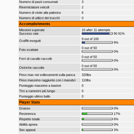
Numero di pasti consumati
3
Riverniciature veicoli
2
Numero di visite alla palestra
6
Numero di utilizzi dei trucchi
0
Accomplishments
Missioni superate
10 after 11 attempts
Success rate
90.91%
9 out of 100
Graffiti eseguiti
9%
0 out of 50
Foto scattate
0%
0 out of 50
Ferri di cavallo raccolti
0%
0 out of 50
Ostriche raccolte
0%
Peso max nei sollevamenti sulla panca
320lbs
Peso massimo raggiunto con i manubri
110lbs
Punteggio massimo a basket
0
Tiro a canestro più lungo
0
Punteggio ultimo ballo
0
Player Stats
Grasso
0%
Resistenza
17%
Rispetto totale
6%
Abilità apnea
0%
Sex appeal
3%