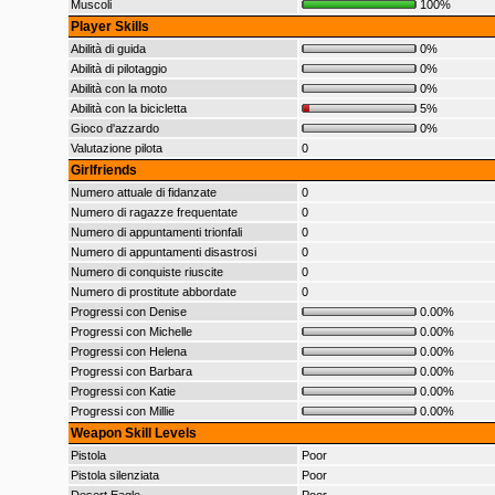
Muscoli
100%
Player Skills
Abilità di guida
0%
Abilità di pilotaggio
0%
Abilità con la moto
0%
Abilità con la bicicletta
5%
Gioco d'azzardo
0%
Valutazione pilota
0
Girlfriends
Numero attuale di fidanzate
0
Numero di ragazze frequentate
0
Numero di appuntamenti trionfali
0
Numero di appuntamenti disastrosi
0
Numero di conquiste riuscite
0
Numero di prostitute abbordate
0
Progressi con Denise
0.00%
Progressi con Michelle
0.00%
Progressi con Helena
0.00%
Progressi con Barbara
0.00%
Progressi con Katie
0.00%
Progressi con Millie
0.00%
Weapon Skill Levels
Pistola
Poor
Pistola silenziata
Poor