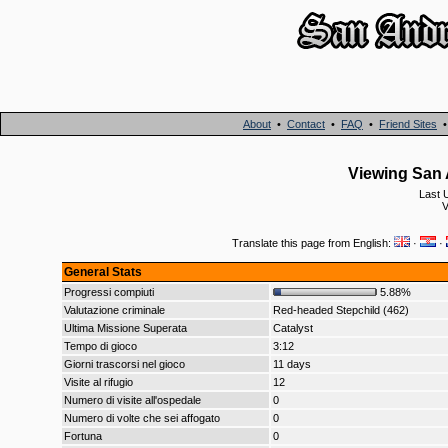
About
•
Contact
•
FAQ
•
Friend Sites
Viewing San A
Last 
V
Translate this page from English:
·
·
General Stats
Progressi compiuti
5.88%
Valutazione criminale
Red-headed Stepchild (462)
Ultima Missione Superata
Catalyst
Tempo di gioco
3:12
Giorni trascorsi nel gioco
11 days
Visite al rifugio
12
Numero di visite all'ospedale
0
Numero di volte che sei affogato
0
Fortuna
0