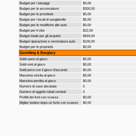
Budget per i tatuaggi
$0,00
Budget per le acconciature
$300,00
Budget per le prostitute
$0,00
Budget per i locali di spogliarello
$0,00
Budget per le modifiche alle auto
$0,00
Budget per il cibo
$22,00
Budget totale per gli acquisti
$569,00
Budget riparazione e verniciatura auto
$100,00
Budget per le proprietà
$0,00
Gambling & Burglary
Soldi spesi al gioco
$0,00
Soldi vinti al gioco
$0,00
Soldi persi con il gioco d'azzardo
$0,00
Massima vincita al gioco
$0,00
Massima perdita al gioco
$0,00
Numero di case derubate
0
Numero di oggetti rubati venduti
0
Profitti dei furti con scasso
$0,00
Miglior bottino dopo un furto con scasso
$0,00