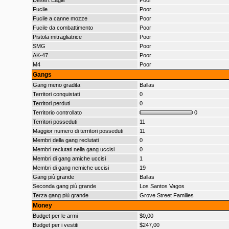
Desert Eagle
Poor
Fucile
Poor
Fucile a canne mozze
Poor
Fucile da combattimento
Poor
Pistola mitragliatrice
Poor
SMG
Poor
AK-47
Poor
M4
Poor
Gangs
Gang meno gradita
Ballas
Territori conquistati
0
Territori perduti
0
Territorio controllato
0
Territori posseduti
11
Maggior numero di territori posseduti
11
Membri della gang reclutati
0
Membri reclutati nella gang uccisi
0
Membri di gang amiche uccisi
1
Membri di gang nemiche uccisi
19
Gang più grande
Ballas
Seconda gang più grande
Los Santos Vagos
Terza gang più grande
Grove Street Families
Money
Budget per le armi
$0,00
Budget per i vestiti
$247,00