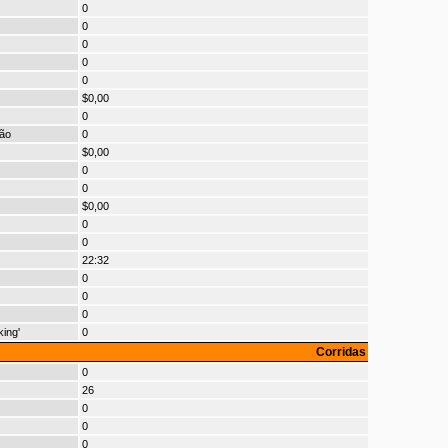
0
0
0
0
0
$0,00
0
ão
0
$0,00
0
0
$0,00
0
0
22:32
0
0
0
ing'
0
Corridas
0
26
0
0
0