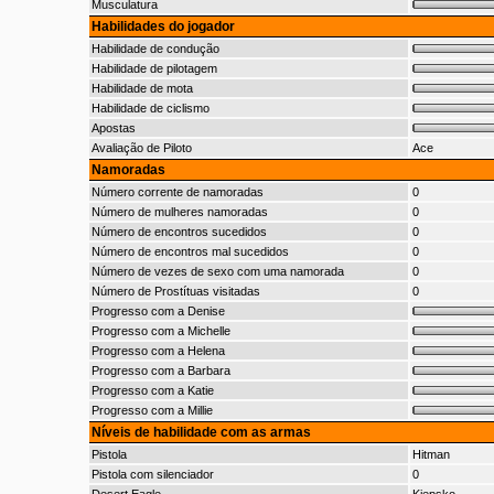
Musculatura
Habilidades do jogador
Habilidade de condução
Habilidade de pilotagem
Habilidade de mota
Habilidade de ciclismo
Apostas
Avaliação de Piloto
Ace
Namoradas
Número corrente de namoradas
0
Número de mulheres namoradas
0
Número de encontros sucedidos
0
Número de encontros mal sucedidos
0
Número de vezes de sexo com uma namorada
0
Número de Prostítuas visitadas
0
Progresso com a Denise
Progresso com a Michelle
Progresso com a Helena
Progresso com a Barbara
Progresso com a Katie
Progresso com a Millie
Níveis de habilidade com as armas
Pistola
Hitman
Pistola com silenciador
0