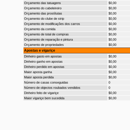
Orçamento das tatuagens
$0,00
Orçamento do cabeleireiro
$0,00
Orçamento das prostítutas
$0,00
Orçamento do clube de strip
$0,00
Orçamento de modificações dos carros
$0,00
Orçamento da comida
$0,00
Orçamento de total de compras
$0,00
Orçamento de reparação e pintura
$0,00
Orçamento de propriedades
$0,00
Apostas e vigariçe
Dinheiro gasto em apostas
$0,00
Dinheiro ganho em apostas
$0,00
Dinheiro perdido em apostas
$0,00
Maior aposta ganha
$0,00
Maior aposta perdida
$0,00
Número de casas conseguidas
0
Número de objectos roubados vendidos
0
Dinheiro feito de vigariçe
$0,00
Maior vigariçe bem sucedida
$0,00