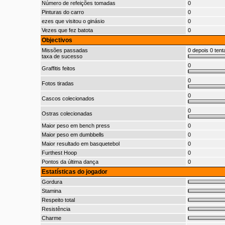
Número de refeições tomadas
0
Pinturas do carro
0
ezes que visitou o ginásio
0
Vezes que fez batota
0
Objectivos
Missões passadas
0 depois 0 tent
taxa de sucesso
0
Graffitis feitos
0
Fotos tiradas
0
Cascos colecionados
0
Ostras colecionadas
Maior peso em bench press
0
Maior peso em dumbbells
0
Maior resultado em basquetebol
0
Furthest Hoop
0
Pontos da última dança
0
Estatísticas do jogador
Gordura
Stamina
Respeito total
Resistência
Charme