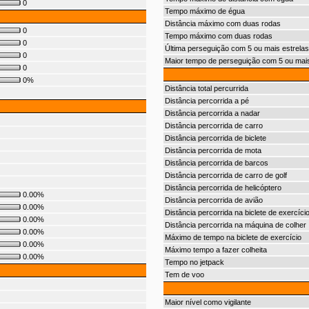
0
Tempo máximo de égua
Distância máximo com duas rodas
0
Tempo máximo com duas rodas
0
Última perseguição com 5 ou mais estrelas
0
Maior tempo de perseguição com 5 ou mais
0
0%
Distância total percurrida
Distância percorrida a pé
Distância percorrida a nadar
Distância percorrida de carro
Distância percorrida de biclete
Distância percorrida de mota
Distância percorrida de barcos
Distância percorrida de carro de golf
Distância percorrida de helicóptero
0.00%
Distância percorrida de avião
0.00%
Distância percorrida na biclete de exercíci
0.00%
Distância percorrida na máquina de colher
0.00%
Máximo de tempo na biclete de exercício
0.00%
Máximo tempo a fazer colheita
0.00%
Tempo no jetpack
Tem de voo
Maior nível como vigilante