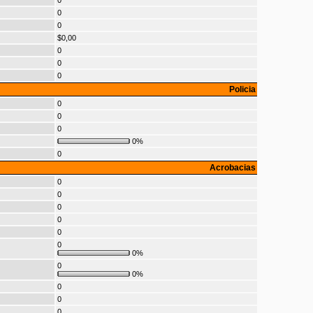
0
0
0
$0,00
0
0
0
Policia
0
0
0
0%
0
Acrobacias
0
0
0
0
0
0
0%
0
0%
0
0
0