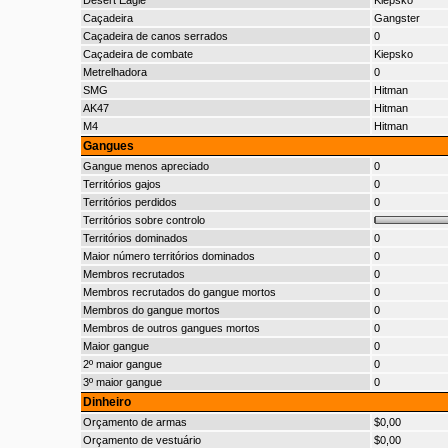
Desert Eagle
Kiepsko
Caçadeira
Gangster
Caçadeira de canos serrados
0
Caçadeira de combate
Kiepsko
Metrelhadora
0
SMG
Hitman
AK47
Hitman
M4
Hitman
Gangues
Gangue menos apreciado
0
Territórios gajos
0
Territórios perdidos
0
Territórios sobre controlo
Territórios dominados
0
Maior número territórios dominados
0
Membros recrutados
0
Membros recrutados do gangue mortos
0
Membros do gangue mortos
0
Membros de outros gangues mortos
0
Maior gangue
0
2º maior gangue
0
3º maior gangue
0
Dinheiro
Orçamento de armas
$0,00
Orçamento de vestuário
$0,00