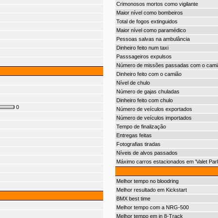
Crimonosos mortos como vigilante
Maior nível como bombeiros
Total de fogos extinguidos
Maior nível como paramédico
Pessoas salvas na ambulância
Dinheiro feito num taxi
Passsageiros expulsos
Número de missões passadas com o cami
Dinheiro feito com o camião
Nível de chulo
Número de gajas chuladas
Dinheiro feito com chulo
0
Número de veículos exportados
Número de veículos importados
Tempo de finalização
Entregas feitas
Fotografias tiradas
Níveis de alvos passados
Máximo carros estacionados em 'Valet Park
Melhor tempo no bloodring
Melhor resultado em Kickstart
BMX best time
Melhor tempo com a NRG-500
Melhor tempo em in 8-Track