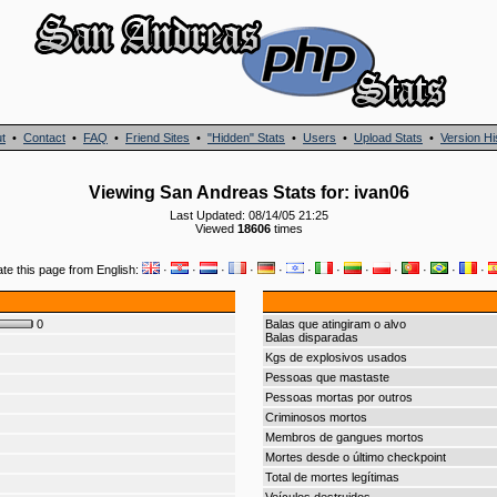
t
•
Contact
•
FAQ
•
Friend Sites
•
"Hidden" Stats
•
Users
•
Upload Stats
•
Version Hi
Viewing San Andreas Stats for: ivan06
Last Updated: 08/14/05 21:25
Viewed
18606
times
ate this page from English:
·
·
·
·
·
·
·
·
·
·
·
·
0
Balas que atingiram o alvo
Balas disparadas
Kgs de explosivos usados
Pessoas que mastaste
Pessoas mortas por outros
Criminosos mortos
Membros de gangues mortos
Mortes desde o último checkpoint
Total de mortes legítimas