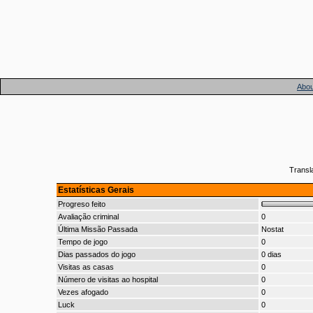
Abou
Transl
Estatísticas Gerais
Progreso feito
Avaliação criminal
0
Última Missão Passada
Nostat
Tempo de jogo
0
Dias passados do jogo
0 dias
Visitas as casas
0
Número de visitas ao hospital
0
Vezes afogado
0
Luck
0