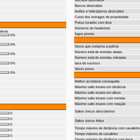
Veículos destruidos
Barcos destruidos
Aviões e helicópteros destruidos
Custo dos estragos de propriedade
Pnéus furados com tiros
Números de headshots
ativas
fogos postos
0%
0%
Vezes que comprou a polícia
Número total de estrelas dadas
0%
Número total de estrelas retiradas
0%
taxa de sucesso
Vezes preso
0%
Melhor acrobácia conseguida
Máximo salto insano em distância
Máximo salto insano em altura
Máximo salto insano com mortais
Máximo salto insano com rotação
Saltos únicos descobertos
0
0
Saltos únicos feitos
0
Tempo máximo de distância com cavalinho
0
Tempo máximo de cavalinho
0
Tempo máximo de distância com égua