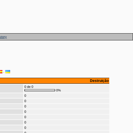
story
·
Destruição
0 de 0
0%
0
0
0
0
0
0
0