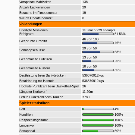
Verspeiste Mahlzeiten
138
Anzahl Lackierungen
29
Besuche im Fitnesscenter
19
Wie oft Cheats benutzt
0
Vollendungen
Erledigte Missionen
118 nach 229 attempts
Erfolgrate
51.53%
46 von 100
Gesprühte Graffitis
46%
29 von 50
Schnappschüsse
58%
13 von 50
Gesammelte Hufeisen
26%
18 von 50
Gesammelte Austern
36%
Bestleistung beim Bankdrücken
536870912kgs
Bestleistung mit Hanteln
536870912kgs
Höchste Punktzahl beim Basketball-Spiel
26
Längster Korbwurf
11.20m
Letzte Punktzahl beim Tanzen
3780
Spielerstatistiken
Fett
4%
Kondition
100%
Respekt insgesamt
100%
Lungenvol.
100%
Sexappeal
50%