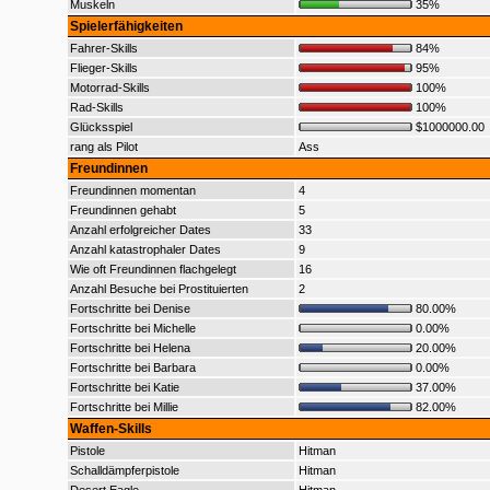
Muskeln
35%
Spielerfähigkeiten
Fahrer-Skills
84%
Flieger-Skills
95%
Motorrad-Skills
100%
Rad-Skills
100%
Glücksspiel
$1000000.00
rang als Pilot
Ass
Freundinnen
Freundinnen momentan
4
Freundinnen gehabt
5
Anzahl erfolgreicher Dates
33
Anzahl katastrophaler Dates
9
Wie oft Freundinnen flachgelegt
16
Anzahl Besuche bei Prostituierten
2
Fortschritte bei Denise
80.00%
Fortschritte bei Michelle
0.00%
Fortschritte bei Helena
20.00%
Fortschritte bei Barbara
0.00%
Fortschritte bei Katie
37.00%
Fortschritte bei Millie
82.00%
Waffen-Skills
Pistole
Hitman
Schalldämpferpistole
Hitman