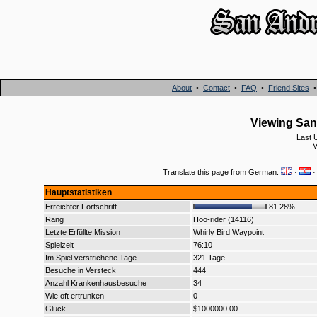
About
•
Contact
•
FAQ
•
Friend Sites
Viewing San 
Last 
V
Translate this page from German:
·
Hauptstatistiken
Erreichter Fortschritt
81.28%
Rang
Hoo-rider (14116)
Letzte Erfüllte Mission
Whirly Bird Waypoint
Spielzeit
76:10
Im Spiel verstrichene Tage
321 Tage
Besuche in Versteck
444
Anzahl Krankenhausbesuche
34
Wie oft ertrunken
0
Glück
$1000000.00