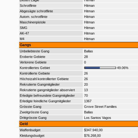
Desert Eagle
Hitman
Schrotflinte
Hitman
Abgesägte schrotflinte
Hitman
Autom. schrotflinte
Hitman
Maschinenpistole
Hitman
SMG
Hitman
AK-47
Hitman
M4
Hitman
Gangs
Unbeliebteste Gang
Ballas
Eroberte Gebiete
28
Verlorene Gebiete
0
Kontrolliertes Gebiet
49.06%
Kontrollierte Gebiete
26
Höchstzahl kontrollierter Gebiete
26
Rekrutierte Gangmitglieder
20
Rekrutierte gangmitglieder abserviert
13
Erledigte befreundete Gangmitglieder
70
Erledigte feindliche Gangmitglieder
1367
Grösste Gang
Grove Street Families
Zweitgrösste Gang
Ballas
Drittgrösste Gang
Los Santos Vagos
Geld
Waffenbudget
$347.940,00
Kleidungsbudget
$76.268,00