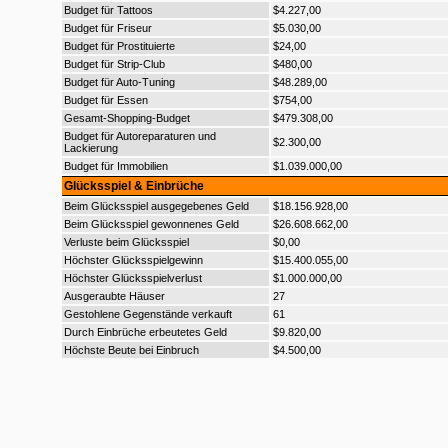
Budget für Tattoos
$4.227,00
Budget für Friseur
$5.030,00
Budget für Prostituierte
$24,00
Budget für Strip-Club
$480,00
Budget für Auto-Tuning
$48.289,00
Budget für Essen
$754,00
Gesamt-Shopping-Budget
$479.308,00
Budget für Autoreparaturen und
$2.300,00
Lackierung
Budget für Immobilien
$1.039.000,00
Glücksspiel & Einbrüche
Beim Glücksspiel ausgegebenes Geld
$18.156.928,00
Beim Glücksspiel gewonnenes Geld
$26.608.662,00
Verluste beim Glücksspiel
$0,00
Höchster Glücksspielgewinn
$15.400.055,00
Höchster Glücksspielverlust
$1.000.000,00
Ausgeraubte Häuser
27
Gestohlene Gegenstände verkauft
61
Durch Einbrüche erbeutetes Geld
$9.820,00
Höchste Beute bei Einbruch
$4.500,00