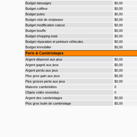
Budget tatouages
$0,00
Budget coiffeur
$0,00
Budget putes
$0,00
Budget club de striptease
$0,00
Budget modification caisse
$0,00
Budget bouffe
$0,00
Budget shopping total
$0,00
Budget réparation et peinture véhicules
$0,00
Budget immobilier
$0,00
Paris & Cambriolages
Argent dépensé aux jeux
$0,00
Argent gagné aux jeux
$0,00
Argent perdu aux jeux
$0,00
Plus gros gain aux jeux
$0,00
Plus grosse perte aux jeux
$0,00
Maisons cambriolées
0
Objets volés revendus
0
Argent des cambriolages
$0,00
Plus gros butin de cambriolage
$0,00