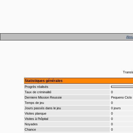
Abou
Transl
Statistiques générales
Progrès réalisés
Taux de criminalité
0
Derniere Mission Reussie
Pequeno Ciclo
Temps de jeu
0
Jours passés dans le jeu
0 jours
Visites planque
0
Visites à l'hôpital
0
Noyades
0
Chance
0