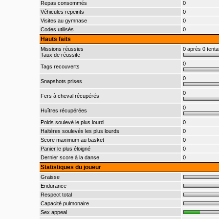
Repas consommés
0
Véhicules repeints
0
Visites au gymnase
0
Codes utilisés
0
Hauts faits
Missions réussies
0 après 0 tenta
Taux de réussite
0
Tags recouverts
0
Snapshots prises
0
Fers à cheval récupérés
0
Huîtres récupérées
Poids soulevé le plus lourd
0
Haltères soulevés les plus lourds
0
Score maximum au basket
0
Panier le plus éloigné
0
Dernier score à la danse
0
Statistiques du joueur
Graisse
Endurance
Respect total
Capacité pulmonaire
Sex appeal