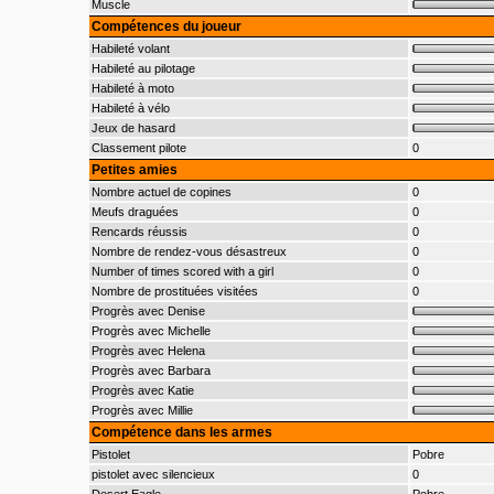
Muscle
Compétences du joueur
Habileté volant
Habileté au pilotage
Habileté à moto
Habileté à vélo
Jeux de hasard
Classement pilote
0
Petites amies
Nombre actuel de copines
0
Meufs draguées
0
Rencards réussis
0
Nombre de rendez-vous désastreux
0
Number of times scored with a girl
0
Nombre de prostituées visitées
0
Progrès avec Denise
Progrès avec Michelle
Progrès avec Helena
Progrès avec Barbara
Progrès avec Katie
Progrès avec Millie
Compétence dans les armes
Pistolet
Pobre
pistolet avec silencieux
0