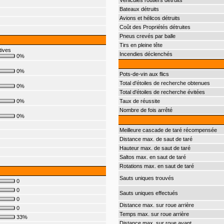
Véhicules routiers détruits
Bateaux détruits
Avions et hélicos détruits
Coût des Propriétés détruites
Pneus crevés par balle
Tirs en pleine tête
tives
Incendies déclenchés
0%
0%
Pots-de-vin aux flics
Total d'étoiles de recherche obtenues
0%
Total d'étoiles de recherche évitées
0%
Taux de réussite
Nombre de fois arrêté
0%
Meilleure cascade de taré récompensée
Distance max. de saut de taré
Hauteur max. de saut de taré
Saltos max. en saut de taré
Rotations max. en saut de taré
Sauts uniques trouvés
0
0
Sauts uniques effectués
0
Distance max. sur roue arrière
0
Temps max. sur roue arrière
33%
Distance max. sur roue avant