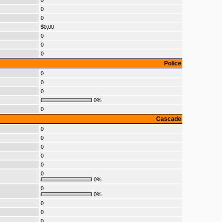
0
0
0
$0,00
0
0
0
Police
0
0
0
0%
0
Cascade
0
0
0
0
0
0
0%
0
0%
0
0
0