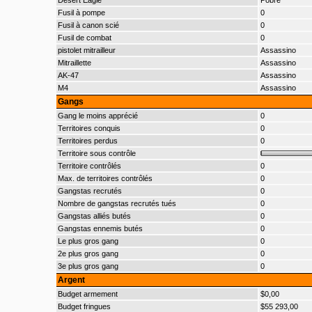
Desert Eagle
Pobre
Fusil à pompe
0
Fusil à canon scié
0
Fusil de combat
0
pistolet mitrailleur
Assassino
Mitraillette
Assassino
AK-47
Assassino
M4
Assassino
Gangs
Gang le moins apprécié
0
Territoires conquis
0
Territoires perdus
0
Territoire sous contrôle
Territoire contrôlés
0
Max. de territoires contrôlés
0
Gangstas recrutés
0
Nombre de gangstas recrutés tués
0
Gangstas alliés butés
0
Gangstas ennemis butés
0
Le plus gros gang
0
2e plus gros gang
0
3e plus gros gang
0
Argent
Budget armement
$0,00
Budget fringues
$55 293,00