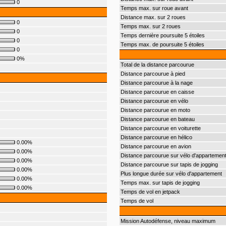
0
Temps max. sur roue avant
Distance max. sur 2 roues
0
Temps max. sur 2 roues
0
Temps dernière poursuite 5 étoiles
0
Temps max. de poursuite 5 étoiles
0
0%
Total de la distance parcourue
Distance parcourue à pied
Distance parcourue à la nage
Distance parcourue en caisse
Distance parcourue en vélo
Distance parcourue en moto
Distance parcourue en bateau
Distance parcourue en voiturette
Distance parcourue en hélico
0.00%
Distance parcourue en avion
0.00%
Distance parcourue sur vélo d'appartemen
0.00%
Distance parcourue sur tapis de jogging
0.00%
Plus longue durée sur vélo d'appartement
0.00%
Temps max. sur tapis de jogging
0.00%
Temps de vol en jetpack
Temps de vol
Mission Autodéfense, niveau maximum