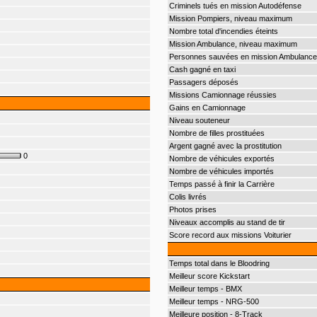
Criminels tués en mission Autodéfense
Mission Pompiers, niveau maximum
Nombre total d'incendies éteints
Mission Ambulance, niveau maximum
Personnes sauvées en mission Ambulance
Cash gagné en taxi
Passagers déposés
Missions Camionnage réussies
Gains en Camionnage
Niveau souteneur
Nombre de filles prostituées
Argent gagné avec la prostitution
0
Nombre de véhicules exportés
Nombre de véhicules importés
Temps passé à finir la Carrière
Colis livrés
Photos prises
Niveaux accomplis au stand de tir
Score record aux missions Voiturier
Temps total dans le Bloodring
Meilleur score Kickstart
Meilleur temps - BMX
Meilleur temps - NRG-500
Meilleure position - 8-Track