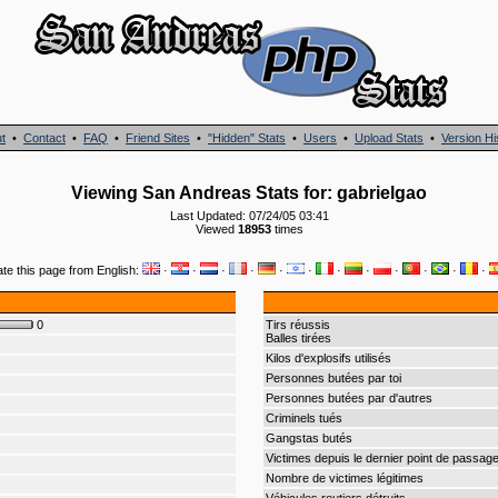
t
•
Contact
•
FAQ
•
Friend Sites
•
"Hidden" Stats
•
Users
•
Upload Stats
•
Version Hi
Viewing San Andreas Stats for: gabrielgao
Last Updated: 07/24/05 03:41
Viewed
18953
times
ate this page from English:
·
·
·
·
·
·
·
·
·
·
·
·
0
Tirs réussis
Balles tirées
Kilos d'explosifs utilisés
Personnes butées par toi
Personnes butées par d'autres
Criminels tués
Gangstas butés
Victimes depuis le dernier point de passag
Nombre de victimes légitimes