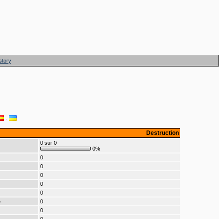
story
·
Destruction
0 sur 0
0%
0
0
0
0
0
e
0
0