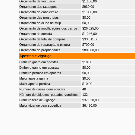
Orçamento de vestuário
$1.160,00
Orçamento das tatuagens
$930,00
Orçamento do cabeleireiro
$1.000,00
Orçamento das prostítutas
$0,00
Orçamento do clube de strip
$0,00
Orçamento de modificações dos carros
$26.825,00
Orçamento da comida
$1.246,00
Orçamento de total de compras
$33.511,00
Orçamento de reparação e pintura
$700,00
Orçamento de propriedades
$80.000,00
Apostas e vigariçe
Dinheiro gasto em apostas
$10,00
Dinheiro ganho em apostas
$0,00
Dinheiro perdido em apostas
$0,00
Maior aposta ganha
$0,00
Maior aposta perdida
$10,00
Número de casas conseguidas
48
Número de objectos roubados vendidos
132
Dinheiro feito de vigariçe
$37.920,00
Maior vigariçe bem sucedida
$6.480,00