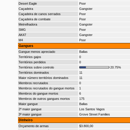
Desert Eagle
Poor
Caçadeira
Gangster
Caçadeira de canos serrados
Poor
Caçadeira de combate
Poor
Metrelhadora
Gangster
SMG
Poor
AK47
Gangster
M4
Poor
Gangues
Gangue menos apreciado
Ballas
Territórios gajos
0
Territórios perdidos
0
Territórios sobre controlo
20.75%
Territórios dominados
11
Maior número territórios dominados
11
Membros recrutados
0
Membros recrutados do gangue mortos
1
Membros do gangue mortos
6
Membros de outros gangues mortos
175
Maior gangue
Ballas
2º maior gangue
Los Santos Vagos
3º maior gangue
Grove Street Families
Dinheiro
Orçamento de armas
$3.800,00