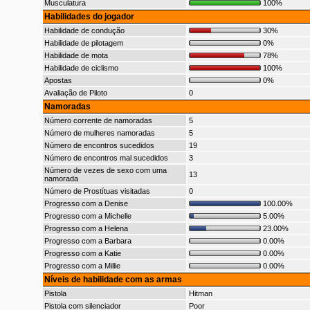
Musculatura
100%
Habilidades do jogador
Habilidade de condução
30%
Habilidade de pilotagem
0%
Habilidade de mota
78%
Habilidade de ciclismo
100%
Apostas
0%
Avaliação de Piloto
0
Namoradas
Número corrente de namoradas
5
Número de mulheres namoradas
5
Número de encontros sucedidos
19
Número de encontros mal sucedidos
3
Número de vezes de sexo com uma
13
namorada
Número de Prostítuas visitadas
0
Progresso com a Denise
100.00%
Progresso com a Michelle
5.00%
Progresso com a Helena
23.00%
Progresso com a Barbara
0.00%
Progresso com a Katie
0.00%
Progresso com a Millie
0.00%
Níveis de habilidade com as armas
Pistola
Hitman
Pistola com silenciador
Poor