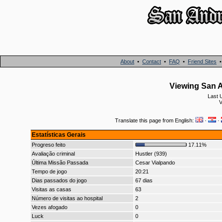
About
•
Contact
•
FAQ
•
Friend Sites
Viewing San A
Last 
V
Translate this page from English:
·
·
Estatísticas Gerais
Progreso feito
17.11%
Avaliação criminal
Hustler (939)
Última Missão Passada
Cesar Vialpando
Tempo de jogo
20:21
Dias passados do jogo
67 dias
Visitas as casas
63
Número de visitas ao hospital
2
Vezes afogado
0
Luck
0