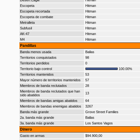
Desert Eagle
Hitman
Escopeta
Hitman
Escopeta recortada
Hitman
Escopeta de combate
Hitman
Metralleta
Hitman
Subfusil
Hitman
AK-47
Hitman
M4
Hitman
Pandillas
Banda menos usada
Ballas
Territorios conquistados
98
Territorios perdidos
0
Territorio bajo control
100.00%
Territorios mantenidos
53
Mayor número de territorios mantenidos
57
Miembros de banda reclutados
28
Miembros de banda reclutados que han
13
sido abatidos
Miembros de bandas amigas abatidos
64
Miembros de bandas enemigas abatidos
3267
Banda más grande
Grove Street Families
2a. banda más grande
Ballas
3a. banda más grande
Los Santos Vagos
Dinero
Gasto en armas
$94.900,00