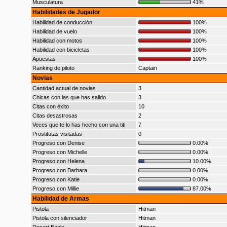
Musculatura
41%
Habilidades de Jugador
Habilidad de conducción
100%
Habilidad de vuelo
100%
Habilidad con motos
100%
Habilidad con bicicletas
100%
Apuestas
100%
Ranking de piloto
Captain
Novias
Cantidad actual de novias
3
Chicas con las que has salido
3
Citas con éxito
10
Citas desastrosas
2
Veces que te lo has hecho con una titi
7
Prostitutas visitadas
0
Progreso con Denise
0.00%
Progreso con Michelle
0.00%
Progreso con Helena
10.00%
Progreso con Barbara
0.00%
Progreso con Katie
0.00%
Progreso con Millie
87.00%
Habilidad de Armas
Pistola
Hitman
Pistola con silenciador
Hitman