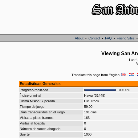
About
•
Contact
•
FAQ
•
Friend Sites
Viewing San And
Last 
V
Translate this page from English:
·
·
Estadisticas Generales
Progreso realizado
100.00%
Índice criminal
Hawg (31449)
Última Misión Superada
Dirt Track
Tiempo de juego
59:00
Días transcurridos en el juego
191 dias
Visitas a pisos francos
163
Visitas al hospital
0
Número de veces ahogado
0
Suerte
1000