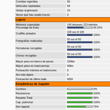
Comidas ingeridas
66
Vehículos repintados
58
Visitas al gimnasio
19
Veces que has usado trucos
0
Logros
Misiones superadas
145 despues 223 intentos
Porcentaje de Exito
65.02%
100 out of 100
Graffitis pintados
100%
50 out of 50
Fotografías realizadas
100%
50 out of 50
Herraduras recogidas
100%
50 out of 50
Ostras recogidas
100%
Mayor peso en banco de pesas
320lbs
Mayor peso en mancuernas
90lbs
Puntuación máxima en baloncesto
0
Aro más lejano
0
Puntuación de último baile
6050
Estadisticas de Jugador
Gordura
0%
Resistencia
100%
Respeto Total
98%
Cap. pulmonar
100%
Sex-appeal
75%