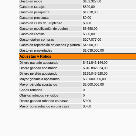
Gasto en moda
$102.327,00
Gasto en tatuajes
$820,00
Gasto en peluquería
$1.010,00
Gasto en prostitutas
$0,00
Gasto en clubs de Striptease
$0,00
Gasto en modificación de coches
$8.680,00
Gasto en comida
$590,00
Gasto total en compras
$207.077,00
Gasto en reparación de coches y pintura
$4.900,00
Gasto en propiedades
$1.039.000,00
Apuestas y Robos
Dinero gastado apostando
$451.846.144,00
Dinero ganado apostando
$316.802.624,00
Dinero perdido apostando
$135.043.520,00
Mayor ganancia apostando
$55.000.000,00
Mayor pérdida apostando
$2.000.000,00
Casas robadas
0
Objetos robados vendidos
0
Dinero ganado robando en casas
$0,00
Mayor botín robando en una casa
$0,00