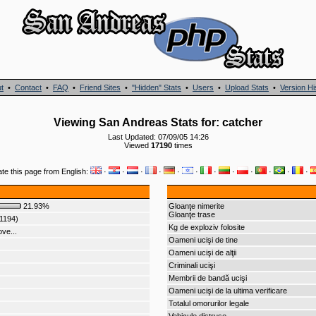
t
•
Contact
•
FAQ
•
Friend Sites
•
"Hidden" Stats
•
Users
•
Upload Stats
•
Version Hi
Viewing San Andreas Stats for: catcher
Last Updated: 07/09/05 14:26
Viewed
17190
times
ate this page from English:
·
·
·
·
·
·
·
·
·
·
·
·
21.93%
Gloanţe nimerite
Gloanţe trase
(1194)
Kg de exploziv folosite
ve...
Oameni ucişi de tine
Oameni ucişi de alţii
Criminali ucişi
Membrii de bandă ucişi
Oameni ucişi de la ultima verificare
Totalul omorurilor legale