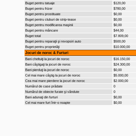
Buget pentru tatuaje
$120,00
Buget pentru frizer
$780,00
Buget pentru prostituate
$0,00
Buget pentru cluburi de strip-tease
$0,00
Buget pentru modificarea maşinii
$0,00
Buget pentru mâncare
$44,00
Buget total
$7.809,00
Buget pentru reparaţii şi revopsiri auto
$500,00
Buget pentru proprietăţi
$10.000,00
Jocuri de noroc & Furturi
Bani cheltuiţi la jocuri de noroc
$16.150,00
Bani câştigaţi la jocuri de noroc
$24.300,00
Bani pierduţi la jocuri de noroc
$0,00
Cel mai mare câştig la jocuri de noroc
$5.000,00
Cea mai mare pierdere la jocuri de noroc
$2.000,00
Numărul de case prădate
0
Numărul de obiecte furate şi vândute
0
Bani adunaţi din furturi
$0,00
Cel mai mare furt într-o noapte
$0,00