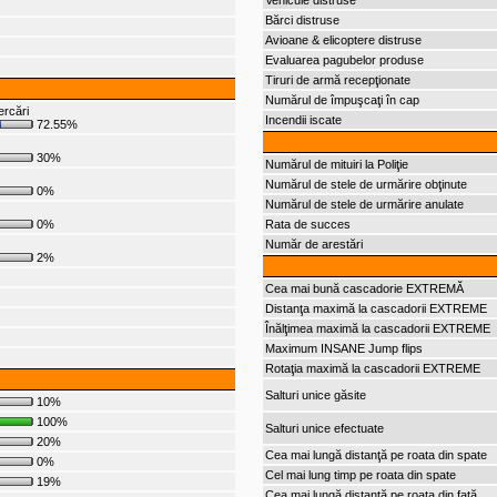
Vehicule distruse
Bărci distruse
Avioane & elicoptere distruse
Evaluarea pagubelor produse
Tiruri de armă recepţionate
Numărul de împuşcaţi în cap
ercări
Incendii iscate
72.55%
30%
Numărul de mituiri la Poliţie
Numărul de stele de urmărire obţinute
0%
Numărul de stele de urmărire anulate
0%
Rata de succes
Număr de arestări
2%
Cea mai bună cascadorie EXTREMĂ
Distanţa maximă la cascadorii EXTREME
Înălţimea maximă la cascadorii EXTREME
Maximum INSANE Jump flips
Rotaţia maximă la cascadorii EXTREME
Salturi unice găsite
10%
100%
Salturi unice efectuate
20%
Cea mai lungă distanţă pe roata din spate
0%
Cel mai lung timp pe roata din spate
19%
Cea mai lungă distanţă pe roata din faţă