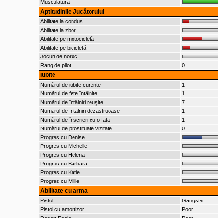
Musculatură
Aptitudinile Jucătorului
Abilitate la condus
Abilitate la zbor
Abilitate pe motocicletă
Abilitate pe bicicletă
Jocuri de noroc
Rang de pilot
0
Iubite
Numărul de iubite curente
1
Numărul de fete întâlnite
1
Numărul de întâlniri reuşite
7
Numărul de întâlniri dezastruoase
1
Numărul de înscrieri cu o fata
1
Numărul de prostituate vizitate
0
Progres cu Denise
Progres cu Michelle
Progres cu Helena
Progres cu Barbara
Progres cu Katie
Progres cu Millie
Abilitate cu arma
Pistol
Gangster
Pistol cu amortizor
Poor