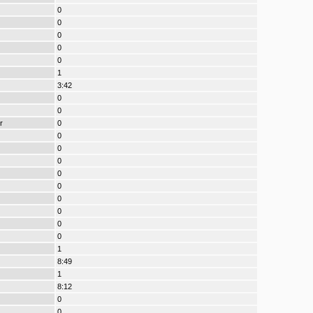
0
0
0
0
0
1
3:42
0
0
r
0
0
0
0
0
0
0
0
0
0
1
8:49
1
8:12
0
0