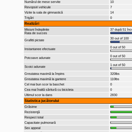
Numărul de mese servite
10
Revopsiri vehicule
7
Vizite la sala de gimnastică
14
Trişări
0
Realizări
Misiuni îndeplinite
37 după 51 înc
Rata de succes
30 out of 100
Grafitti pictate
0 out of 50
Instantanee efectuate
0 out of 50
Potcoave adunate
1 out of 50
Scoici adunate
Greutatea maximă la împins
320lbs
Greutatea maximă la gantere
110lbs
Cel mai bun scor la baschet
0
Cea mai înaltă săritură cu bicicleta
0
Ultimul scor la dans
2830
Statistica jucătorului
Grăsime
Rezistenţă
Respect total
Capacitate pulmonară
Sex appeal