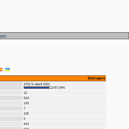
story
·
Distrugere
3701 în afară 4252
87.04%
12
519
143
7
125
0
414