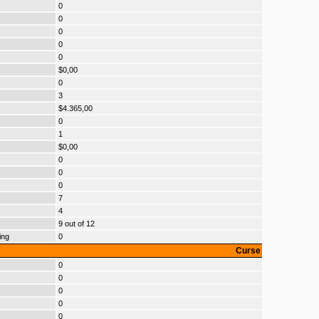
0
0
0
0
0
$0,00
0
3
$4.365,00
0
1
$0,00
0
0
0
7
4
9 out of 12
ing
0
Curse
0
0
0
0
0