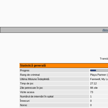
Abou
Transl
Statistică generală
Progres
Rang de criminal
Playa Partner 
Ultima Misiune Îndeplinită
Farewell, My Lo
Timp de joc
27:12
Zile petrecute în joc
88 zile
Vizite acasa
73
Numărul de internări în spital
1
Înnecuri
0
Noroc
0