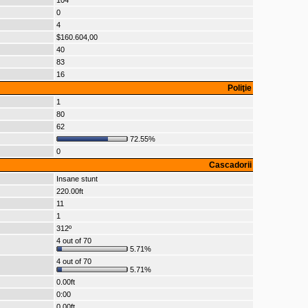
104
0
4
$160.604,00
40
83
16
Poliţie
1
80
62
72.55%
0
Cascadorii
Insane stunt
220.00ft
11
1
312º
4 out of 70
5.71%
4 out of 70
5.71%
0.00ft
0:00
0.00ft