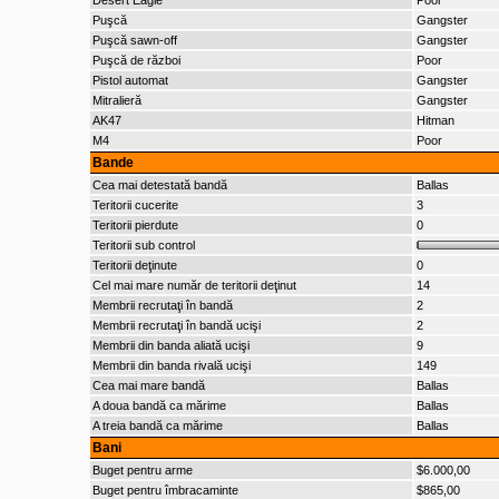
Desert Eagle
Poor
Puşcă
Gangster
Puşcă sawn-off
Gangster
Puşcă de război
Poor
Pistol automat
Gangster
Mitralieră
Gangster
AK47
Hitman
M4
Poor
Bande
Cea mai detestată bandă
Ballas
Teritorii cucerite
3
Teritorii pierdute
0
Teritorii sub control
Teritorii deţinute
0
Cel mai mare număr de teritorii deţinut
14
Membrii recrutaţi în bandă
2
Membrii recrutaţi în bandă ucişi
2
Membrii din banda aliată ucişi
9
Membrii din banda rivală ucişi
149
Cea mai mare bandă
Ballas
A doua bandă ca mărime
Ballas
A treia bandă ca mărime
Ballas
Bani
Buget pentru arme
$6.000,00
Buget pentru îmbracaminte
$865,00