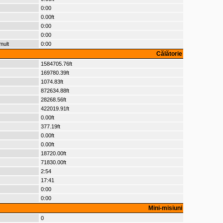
0:00
0.00ft
0:00
0:00
mult
0:00
Călătorie
1584705.76ft
169780.39ft
1074.83ft
872634.88ft
28268.56ft
422019.91ft
0.00ft
377.19ft
0.00ft
0.00ft
18720.00ft
71830.00ft
2:54
17:41
0:00
0:00
Mini-misiuni
0