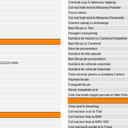
Criminali ucişi în Misiunea Vigilenţa
Cel mai înalt nivel la Misiunea Pompier
Focuri stinse
Cel mai înalt nivel la Misiunea Paramedic
Oameni salvaţi cu Ambulanţa
Bani făcuţi cu Taxi
Pasageri transportaţi
Numărul de misiuni cu Camionul îndeplinite
Bani făcuţi cu Camionul
Nivel de proxenetism
Numărul de fete plasate
Bani făcuţi din proxenetism
0.00%
Numărul de vehicule exportate
Numărul de vehicule importate
Timp necesar pentru a completa Cariera
Pachete livrate
Fotografii făcute
Nivele îndeplinite la tir
Cele mai multa maşini parcate la Valet Park
Timp total în bloodring
Cel mai bun scor la Trial
Cel mai bun timp la BMX
Cel mai bun timp la NRG-500
Cea mai bună poziţie la 8-Track