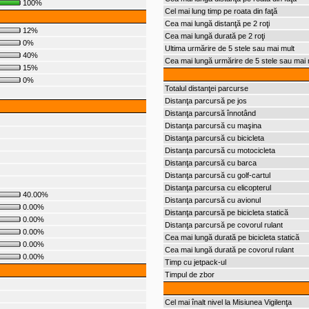
100%
Cel mai lung timp pe roata din faţă
Cea mai lungă distanţă pe 2 roţi
12%
Cea mai lungă durată pe 2 roţi
0%
Ultima urmărire de 5 stele sau mai mult
40%
Cea mai lungă urmărire de 5 stele sau mai 
15%
0%
Totalul distanţei parcurse
Distanţa parcursă pe jos
Distanţa parcursă înnotând
Distanţa parcursă cu maşina
Distanţa parcursă cu bicicleta
Distanţa parcursă cu motocicleta
Distanţa parcursă cu barca
Distanţa parcursă cu golf-cartul
Distanţa parcursa cu elicopterul
40.00%
Distanţa parcursă cu avionul
0.00%
Distanţa parcursă pe bicicleta statică
0.00%
Distanţa parcursă pe covorul rulant
0.00%
Cea mai lungă durată pe bicicleta statică
0.00%
Cea mai lungă durată pe covorul rulant
0.00%
Timp cu jetpack-ul
Timpul de zbor
Cel mai înalt nivel la Misiunea Vigilenţa