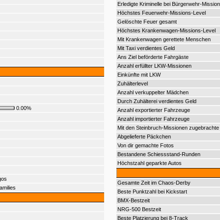
Erledigte Kriminelle bei Bürgerwehr-Mission
Höchstes Feuerwehr-Missions-Level
Gelöschte Feuer gesamt
Höchstes Krankenwagen-Missions-Level
Mit Krankenwagen gerettete Menschen
Mit Taxi verdientes Geld
Ans Ziel beförderte Fahrgäste
Anzahl erfüllter LKW-Missionen
Einkünfte mit LKW
Zuhälterlevel
Anzahl verkuppelter Mädchen
Durch Zuhälterei verdientes Geld
0.00%
Anzahl exportierter Fahrzeuge
Anzahl importierter Fahrzeuge
Mit den Steinbruch-Missionen zugebrachte 
Abgelieferte Päckchen
Von dir gemachte Fotos
Bestandene Schiessstand-Runden
Höchstzahl geparkte Autos
gos
Gesamte Zeit im Chaos-Derby
amilies
Beste Punktzahl bei Kickstart
BMX-Bestzeit
NRG-500 Bestzeit
Beste Platzierung bei 8-Track