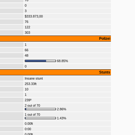
78
0
3
$333.873,00
76
122
303
Polizei
1
66
48
68.85%
0
Stunts
Insane stunt
253.33ft
10
1
239º
2 out of 70
2.86%
1 out of 70
1.43%
0.00ft
0:00
0.00ft