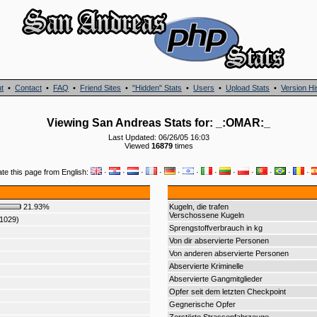
t
•
Contact
•
FAQ
•
Friend Sites
•
"Hidden" Stats
•
Users
•
Upload Stats
•
Version Hi
Viewing San Andreas Stats for: _:OMAR:_
Last Updated: 06/26/05 16:03
Viewed
16879
times
ate this page from English:
·
·
·
·
·
·
·
·
·
·
·
·
21.93%
Kugeln, die trafen
Verschossene Kugeln
(1029)
Sprengstoffverbrauch in kg
Von dir abservierte Personen
Von anderen abservierte Personen
Abservierte Kriminelle
Abservierte Gangmitglieder
Opfer seit dem letzten Checkpoint
Gegnerische Opfer