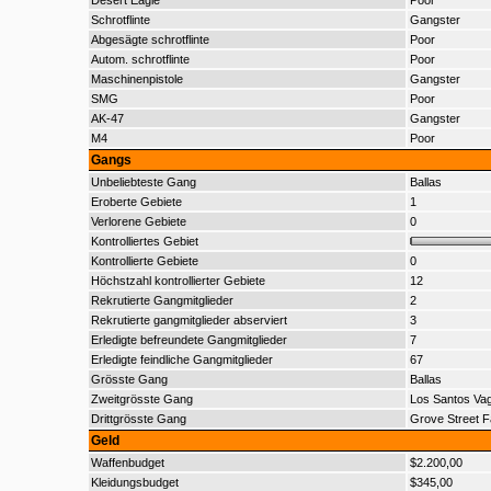
Desert Eagle
Poor
Schrotflinte
Gangster
Abgesägte schrotflinte
Poor
Autom. schrotflinte
Poor
Maschinenpistole
Gangster
SMG
Poor
AK-47
Gangster
M4
Poor
Gangs
Unbeliebteste Gang
Ballas
Eroberte Gebiete
1
Verlorene Gebiete
0
Kontrolliertes Gebiet
Kontrollierte Gebiete
0
Höchstzahl kontrollierter Gebiete
12
Rekrutierte Gangmitglieder
2
Rekrutierte gangmitglieder abserviert
3
Erledigte befreundete Gangmitglieder
7
Erledigte feindliche Gangmitglieder
67
Grösste Gang
Ballas
Zweitgrösste Gang
Los Santos Va
Drittgrösste Gang
Grove Street F
Geld
Waffenbudget
$2.200,00
Kleidungsbudget
$345,00