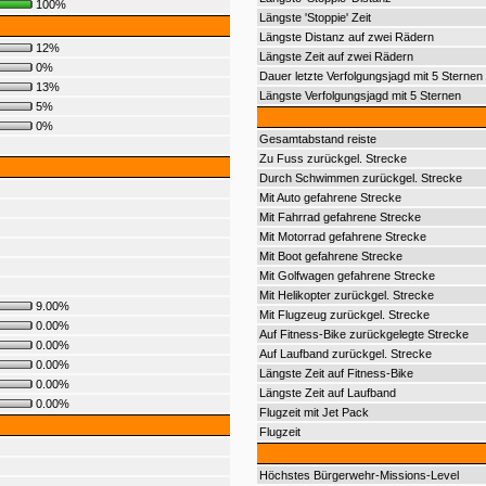
100%
Längste 'Stoppie' Zeit
Längste Distanz auf zwei Rädern
12%
Längste Zeit auf zwei Rädern
0%
Dauer letzte Verfolgungsjagd mit 5 Sternen
13%
Längste Verfolgungsjagd mit 5 Sternen
5%
0%
Gesamtabstand reiste
Zu Fuss zurückgel. Strecke
Durch Schwimmen zurückgel. Strecke
Mit Auto gefahrene Strecke
Mit Fahrrad gefahrene Strecke
Mit Motorrad gefahrene Strecke
Mit Boot gefahrene Strecke
Mit Golfwagen gefahrene Strecke
Mit Helikopter zurückgel. Strecke
9.00%
Mit Flugzeug zurückgel. Strecke
0.00%
Auf Fitness-Bike zurückgelegte Strecke
0.00%
Auf Laufband zurückgel. Strecke
0.00%
Längste Zeit auf Fitness-Bike
0.00%
Längste Zeit auf Laufband
0.00%
Flugzeit mit Jet Pack
Flugzeit
Höchstes Bürgerwehr-Missions-Level