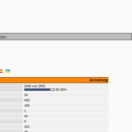
story
·
Zerstörung
2560 von 2991
85.59%
34
430
159
1
44
0
322