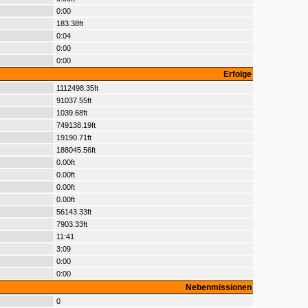
0:00
183.38ft
0:04
0:00
0:00
Erfolge
1112498.35ft
91037.55ft
1039.68ft
749138.19ft
19190.71ft
188045.56ft
0.00ft
0.00ft
0.00ft
0.00ft
56143.33ft
7903.33ft
11:41
3:09
0:00
0:00
Nebenmissionen
0