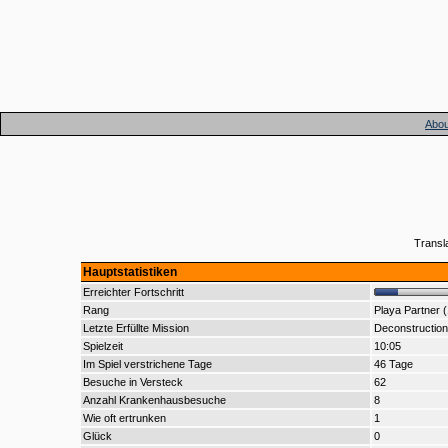
Abou
Transl
Hauptstatistiken
Erreichter Fortschritt
Rang
Playa Partner 
Letzte Erfüllte Mission
Deconstruction
Spielzeit
10:05
Im Spiel verstrichene Tage
46 Tage
Besuche in Versteck
62
Anzahl Krankenhausbesuche
8
Wie oft ertrunken
1
Glück
0