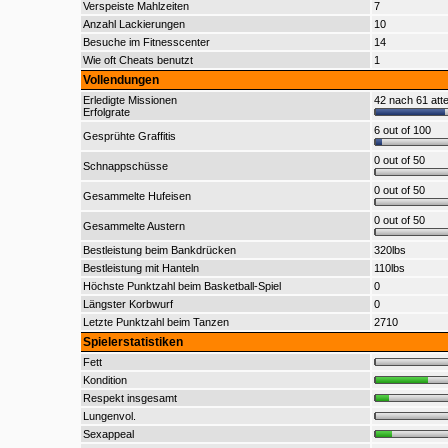
Verspeiste Mahlzeiten
7
Anzahl Lackierungen
10
Besuche im Fitnesscenter
14
Wie oft Cheats benutzt
1
Vollendungen
Erledigte Missionen
42 nach 61 att
Erfolgrate
6 out of 100
Gesprühte Graffitis
0 out of 50
Schnappschüsse
0 out of 50
Gesammelte Hufeisen
0 out of 50
Gesammelte Austern
Bestleistung beim Bankdrücken
320lbs
Bestleistung mit Hanteln
110lbs
Höchste Punktzahl beim Basketball-Spiel
0
Längster Korbwurf
0
Letzte Punktzahl beim Tanzen
2710
Spielerstatistiken
Fett
Kondition
Respekt insgesamt
Lungenvol.
Sexappeal