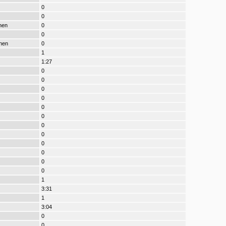
0
0
nen
0
0
nen
0
1
1:27
0
0
0
0
0
0
0
0
0
0
0
0
1
3:31
1
3:04
0
0