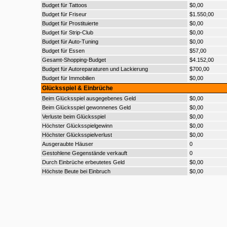
Budget für Tattoos
$0,00
Budget für Friseur
$1.550,00
Budget für Prostituierte
$0,00
Budget für Strip-Club
$0,00
Budget für Auto-Tuning
$0,00
Budget für Essen
$57,00
Gesamt-Shopping-Budget
$4.152,00
Budget für Autoreparaturen und Lackierung
$700,00
Budget für Immobilien
$0,00
Glücksspiel & Einbrüche
Beim Glücksspiel ausgegebenes Geld
$0,00
Beim Glücksspiel gewonnenes Geld
$0,00
Verluste beim Glücksspiel
$0,00
Höchster Glücksspielgewinn
$0,00
Höchster Glücksspielverlust
$0,00
Ausgeraubte Häuser
0
Gestohlene Gegenstände verkauft
0
Durch Einbrüche erbeutetes Geld
$0,00
Höchste Beute bei Einbruch
$0,00