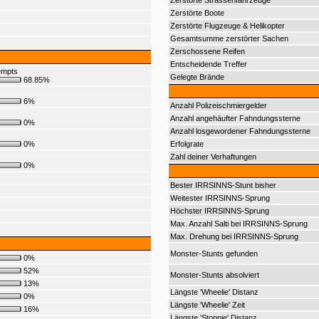
Zerstörte Strassenfahrzeuge
Zerstörte Boote
Zerstörte Flugzeuge & Helikopter
Gesamtsumme zerstörter Sachen
Zerschossene Reifen
Entscheidende Treffer
empts
Gelegte Brände
68.85%
6%
Anzahl Polizeischmiergelder
Anzahl angehäufter Fahndungssterne
0%
Anzahl losgewordener Fahndungssterne
0%
Erfolgrate
Zahl deiner Verhaftungen
0%
Bester IRRSINNS-Stunt bisher
Weitester IRRSINNS-Sprung
Höchster IRRSINNS-Sprung
Max. Anzahl Salti bei IRRSINNS-Sprung
Max. Drehung bei IRRSINNS-Sprung
Monster-Stunts gefunden
0%
52%
Monster-Stunts absolviert
13%
Längste 'Wheelie' Distanz
0%
Längste 'Wheelie' Zeit
16%
Längste 'Stoppie' Distanz