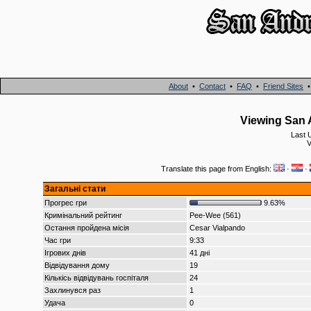
About
•
Contact
•
FAQ
•
Friend Sites
Viewing San 
Last 
V
Translate this page from English:
·
·
Загальні стати
Прогрес гри
9.63%
Кримінальний рейтинг
Pee-Wee (561)
Остання пройдена місія
Cesar Vialpando
Час гри
9:33
Ігрових днів
41 дні
Відвідування дому
19
Кількісь відвідувань госпіталя
24
Захлинувся раз
1
Удача
0