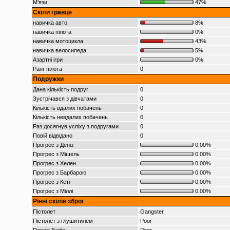
М’язи
47%
Скіли гравця
навичка авто
8%
навичка пілота
0%
навичка мотоцикла
43%
навичка велосипеда
5%
Азартні ігри
0%
Ранг пілота
0
Подружки
Дана кількість подруг
0
Зустрічався з дівчатами
0
Кількість вдалих побачень
0
Кількість невдалих побачень
0
Раз досягнув успіху з подругами
0
Повій відвідано
0
Прогрес з Деніз
0.00%
Прогрес з Мішель
0.00%
Прогрес з Хелен
0.00%
Прогрес з Барбарою
0.00%
Прогрес з Кеті
0.00%
Прогрес з Міллі
0.00%
Рівні скілів зброї
Пістолет
Gangster
Пістолет з глушитилем
Poor