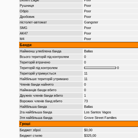
Desert Eagle
Poor
Рушниця
Poor
Обріз
Poor
Дробовик
Poor
пістолет-автомат
Gangster
SMG
Poor
AK47
Poor
M4
Poor
Банди
Найменш улюблена банда
Ballas
Всього територій під контролем
0
Територій втрачено
0
Територій під контролем
0
Територій утримується
11
Найбільше територій утримано
11
Членів банди найнято
0
Найманців банди вбито
0
Дружніх членів банди вбито
1
Ворожих членів банд вбито
73
Найбільша банда
Ballas
2га найбільша банда
Los Santos Vagos
3тя найбільша банда
Grove Street Families
Гроші
Бюджет зброї
$0,00
Бюджет стилю
$325,00