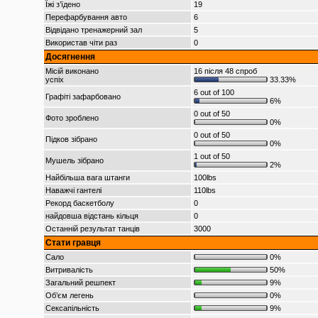
Їжі з’їдено
19
Перефарбування авто
6
Відвідано тренажерний зал
5
Використав чіти раз
0
Досягнення
Місій виконано
16 після 48 спроб
успіх
33.33%
6 out of 100
Графіті зафарбовано
6%
0 out of 50
Фото зроблено
0%
0 out of 50
Підков зібрано
0%
1 out of 50
Мушель зібрано
2%
Найбільша вага штанги
100lbs
Наважчі гантелі
110lbs
Рекорд баскетболу
0
найдовша відстань кільця
0
Останній результат танців
3000
Стати гравця
Сало
0%
Витривалість
50%
Загальний решпект
9%
Об’єм легень
0%
Сексапільність
9%