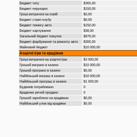
Бюджет тату
$365,00
Бюджет перукарні
$150,00
Гроші витрачені на повій
$0,00
Бюджет стрип-клубу
$0,00
Бюджет тюнінгу авто
$150,00
Бюджет харчування
$38,00
Загальний бюджет покупок
$878,00
Бюджет фарбування та ремонту авто
$300,00
Майновий бюджет
$10 000,00
Азартні ігри та крадіжки
Гроші витрачені на азартні ігри
$3 000,00
Грошей виграно в казино
$10 000,00
Грошей програно в казино
$0,00
Найбільший виграш в казино
$10 000,00
Найбільший програш в казино
$1 000,00
Будинків пограбовано
0
Крадених речей продано
0
Грошей зароблено на крадіжках
$0,00
Найбільший улов від крадіжки
$0,00