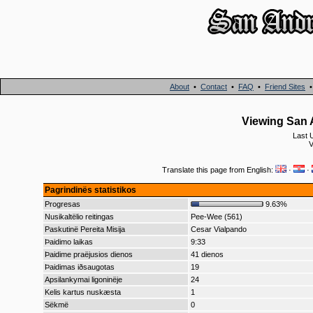
About
•
Contact
•
FAQ
•
Friend Sites
Viewing San 
Last 
V
Translate this page from English:
·
·
Pagrindinës statistikos
Progresas
9.63%
Nusikaltëlio reitingas
Pee-Wee (561)
Paskutinë Pereita Misija
Cesar Vialpando
Þaidimo laikas
9:33
Þaidime praëjusios dienos
41 dienos
Þaidimas iðsaugotas
19
Apsilankymai ligoninëje
24
Kelis kartus nuskæsta
1
Sëkmë
0