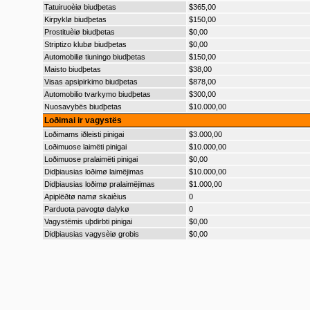
Tatuiruoèiø biudþetas
$365,00
Kirpyklø biudþetas
$150,00
Prostituèiø biudþetas
$0,00
Striptizo klubø biudþetas
$0,00
Automobiliø tiuningo biudþetas
$150,00
Maisto biudþetas
$38,00
Visas apsipirkimo biudþetas
$878,00
Automobilio tvarkymo biudþetas
$300,00
Nuosavybës biudþetas
$10.000,00
Loðimai ir vagystës
Loðimams iðleisti pinigai
$3.000,00
Loðimuose laimëti pinigai
$10.000,00
Loðimuose pralaimëti pinigai
$0,00
Didþiausias loðimø laimëjimas
$10.000,00
Didþiausias loðimø pralaimëjimas
$1.000,00
Apiplëðtø namø skaièius
0
Parduota pavogtø dalykø
0
Vagystëmis uþdirbti pinigai
$0,00
Didþiausias vagysèiø grobis
$0,00