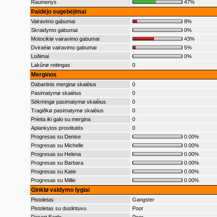
Raumenys
47%
Þaidëjo sugebëjimai
Vairavimo gabumai
8%
Skraidymo gabumai
0%
Motociklø vairavimo gabumai
43%
Dviraèiø vairavimo gabumai
5%
Loðimai
0%
Lakûnø reitingas
0
Merginos
Dabartinis merginø skaièius
0
Pasimatymø skaièius
0
Sëkmingø pasimatymø skaièius
0
Tragiðkø pasimatymø skaièius
0
Prieita iki galo su mergina
0
Aplankytos prostitutës
0
Progresas su Denise
0.00%
Progresas su Michelle
0.00%
Progresas su Helena
0.00%
Progresas su Barbara
0.00%
Progresas su Katie
0.00%
Progresas su Millie
0.00%
Ginklø valdymo lygiai
Pistoletas
Gangster
Pistoletas su duslintuvu
Poor