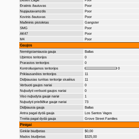
Desert Eagle
Poor
Ðratinis ðautuvas
Poor
Nupjautavamzdis
Poor
Kovinis ðautuvas
Poor
Maðininis pistoletas
Gangster
SMG
Poor
AK47
Poor
M4
Poor
Gaujos
Nemëgstamiausia gauja
Ballas
Uþimtos teritorijos
0
Prarastos teritorijos
0
Kontroliuojamos teritorijos
0
Priklausanèios teritorijos
11
Didþiausias turëtas teritorijø skaièius
11
Verbuoti gaujos nariai
0
Nuþudyti verbuoti gaujos nariai
0
Viso nuþudyta gaujø nariø
1
Nuþudyti prieðiðkø gaujø nariai
73
Didþiausia gauja
Ballas
Antra pagal dydá gauja
Los Santos Vagos
Treèia pagal dydá gauja
Grove Street Families
Pinigai
Ginklø biudþetas
$0,00
Mados biudþetas
$325,00