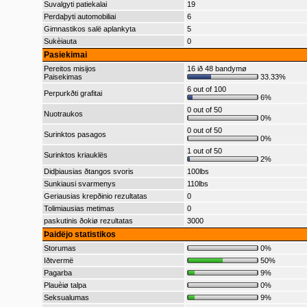
Suvalgyti patiekalai
19
Perdaþyti automobiliai
6
Gimnastikos salë aplankyta
5
Sukèiauta
0
Pasiekimai
Pereitos misijos
16 ið 48 bandymø
Paisekimas
33.33%
6 out of 100
Perpurkðti grafitai
6%
0 out of 50
Nuotraukos
0%
0 out of 50
Surinktos pasagos
0%
1 out of 50
Surinktos kriauklës
2%
Didþiausias ðtangos svoris
100lbs
Sunkiausi svarmenys
110lbs
Geriausias krepðinio rezultatas
0
Tolimiausias metimas
0
paskutinis ðokiø rezultatas
3000
Þaidëjo statistikos
Storumas
0%
Iðtvermë
50%
Pagarba
9%
Plauèiø talpa
0%
Seksualumas
9%