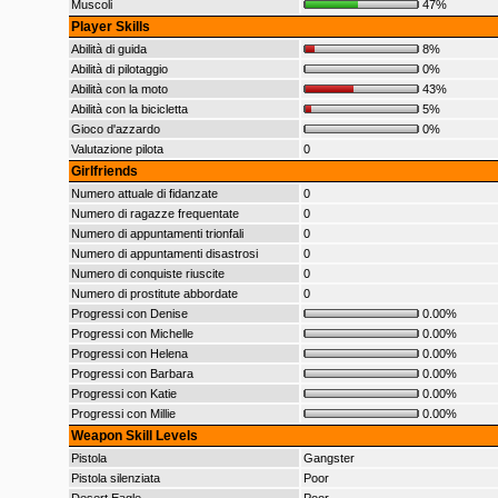
Muscoli
47%
Player Skills
Abilità di guida
8%
Abilità di pilotaggio
0%
Abilità con la moto
43%
Abilità con la bicicletta
5%
Gioco d'azzardo
0%
Valutazione pilota
0
Girlfriends
Numero attuale di fidanzate
0
Numero di ragazze frequentate
0
Numero di appuntamenti trionfali
0
Numero di appuntamenti disastrosi
0
Numero di conquiste riuscite
0
Numero di prostitute abbordate
0
Progressi con Denise
0.00%
Progressi con Michelle
0.00%
Progressi con Helena
0.00%
Progressi con Barbara
0.00%
Progressi con Katie
0.00%
Progressi con Millie
0.00%
Weapon Skill Levels
Pistola
Gangster
Pistola silenziata
Poor