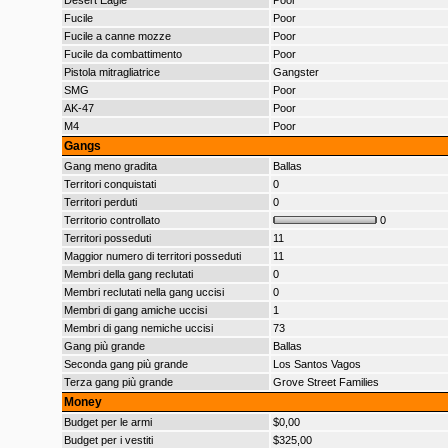
Desert Eagle
Poor
Fucile
Poor
Fucile a canne mozze
Poor
Fucile da combattimento
Poor
Pistola mitragliatrice
Gangster
SMG
Poor
AK-47
Poor
M4
Poor
Gangs
Gang meno gradita
Ballas
Territori conquistati
0
Territori perduti
0
Territorio controllato
0
Territori posseduti
11
Maggior numero di territori posseduti
11
Membri della gang reclutati
0
Membri reclutati nella gang uccisi
0
Membri di gang amiche uccisi
1
Membri di gang nemiche uccisi
73
Gang più grande
Ballas
Seconda gang più grande
Los Santos Vagos
Terza gang più grande
Grove Street Families
Money
Budget per le armi
$0,00
Budget per i vestiti
$325,00