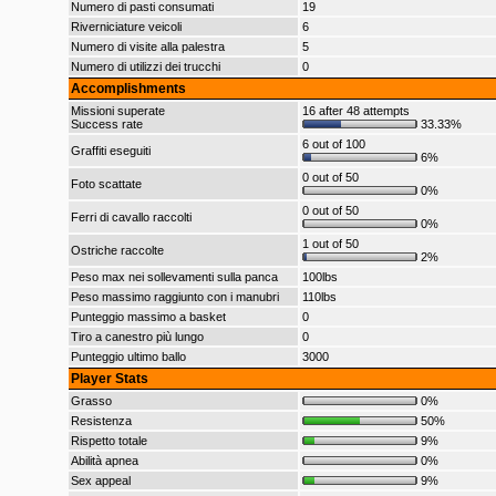
Numero di pasti consumati
19
Riverniciature veicoli
6
Numero di visite alla palestra
5
Numero di utilizzi dei trucchi
0
Accomplishments
Missioni superate
16 after 48 attempts
Success rate
33.33%
6 out of 100
Graffiti eseguiti
6%
0 out of 50
Foto scattate
0%
0 out of 50
Ferri di cavallo raccolti
0%
1 out of 50
Ostriche raccolte
2%
Peso max nei sollevamenti sulla panca
100lbs
Peso massimo raggiunto con i manubri
110lbs
Punteggio massimo a basket
0
Tiro a canestro più lungo
0
Punteggio ultimo ballo
3000
Player Stats
Grasso
0%
Resistenza
50%
Rispetto totale
9%
Abilità apnea
0%
Sex appeal
9%