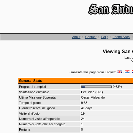
About
•
Contact
•
FAQ
•
Friend Sites
Viewing San 
Last 
V
Translate this page from English:
·
·
General Stats
Progressi compiuti
9.63%
Valutazione criminale
Pee-Wee (561)
Ultima Missione Superata
Cesar Vialpando
Tempo di gioco
9:33
Giorni trascorsi nel gioco
41 days
Visite al rifugio
19
Numero di visite all'ospedale
24
Numero di volte che sei affogato
1
Fortuna
0