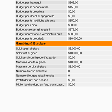
Budget per i tatuaggi
$365,00
Budget per le acconciature
$150,00
Budget per le prostitute
$0,00
Budget per i locali di spogliarello
$0,00
Budget per le modifiche alle auto
$150,00
Budget per il cibo
$38,00
Budget totale per gli acquisti
$878,00
Budget riparazione e verniciatura auto
$300,00
Budget per le proprietà
$10.000,00
Gambling & Burglary
Soldi spesi al gioco
$3.000,00
Soldi vinti al gioco
$10.000,00
Soldi persi con il gioco d'azzardo
$0,00
Massima vincita al gioco
$10.000,00
Massima perdita al gioco
$1.000,00
Numero di case derubate
0
Numero di oggetti rubati venduti
0
Profitti dei furti con scasso
$0,00
Miglior bottino dopo un furto con scasso
$0,00