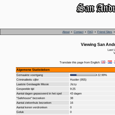
About
•
Contact
•
FAQ
•
Friend Sites
Viewing San And
Last 
V
Translate this page from English:
·
·
Algemene Statistieken
Gemaakte voortgang
22.99%
Criminaliteits cijfer
Hustler (955)
Laatste Geslaagde Missie
Jizzy
Gespeelde tijd
9:25
Aantal dagen gepasseerd in het spel
43 dagen
"Safehouse" bezoeken
38
Aantal ziekenhuis bezoeken
16
Aantal keren verdronken
0
Geluk
0