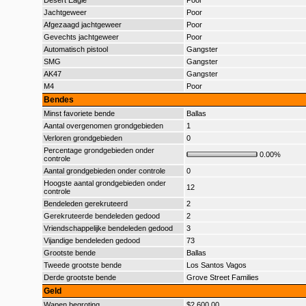
Desert Eagle
Poor
Jachtgeweer
Poor
Afgezaagd jachtgeweer
Poor
Gevechts jachtgeweer
Poor
Automatisch pistool
Gangster
SMG
Gangster
AK47
Gangster
M4
Poor
Bendes
Minst favoriete bende
Ballas
Aantal overgenomen grondgebieden
1
Verloren grondgebieden
0
Percentage grondgebieden onder
0.00%
controle
Aantal grondgebieden onder controle
0
Hoogste aantal grondgebieden onder
12
controle
Bendeleden gerekruteerd
2
Gerekruteerde bendeleden gedood
2
Vriendschappelijke bendeleden gedood
3
Vijandige bendeleden gedood
73
Grootste bende
Ballas
Tweede grootste bende
Los Santos Vagos
Derde grootste bende
Grove Street Families
Geld
Wapen begroting
$2.600,00