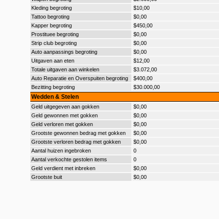
Kleding begroting
$10,00
Tattoo begroting
$0,00
Kapper begroting
$450,00
Prostituee begroting
$0,00
Strip club begroting
$0,00
Auto aanpassings begroting
$0,00
Uitgaven aan eten
$12,00
Totale uitgaven aan winkelen
$3.072,00
Auto Reparatie en Overspuiten begroting
$400,00
Bezitting begroting
$30.000,00
Wedden & Stelen
Geld uitgegeven aan gokken
$0,00
Geld gewonnen met gokken
$0,00
Geld verloren met gokken
$0,00
Grootste gewonnen bedrag met gokken
$0,00
Grootste verloren bedrag met gokken
$0,00
Aantal huizen ingebroken
0
Aantal verkochte gestolen items
0
Geld verdient met inbreken
$0,00
Grootste buit
$0,00