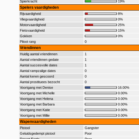
Spierkracht
19%
Spelers vaardigheden
Rijvaardigheid
8%
Vliegvaardigheid
0%
Motorvaardigheid
25%
Fietsvaardigheid
15%
Gokken
0%
Piloot rang
0
Vriendinnen
Huidig aantal vriendinnen
1
Aantal vriendinnen gedate
1
Aantal succesvolle dates
1
Aantal rampzalige dates
0
Aantal keren gescoord
0
Aantal prostituees bezocht
0
Voortgang met Denise
16.00%
Voortgang met Michelle
0.00%
Voortgang met Helena
0.00%
Voortgang met Barbara
0.00%
Voortgang met Katie
0.00%
Voortgang met Millie
0.00%
Wapenvaardigheden
Pistool
Gangster
Geluidsgedempt pistool
Poor