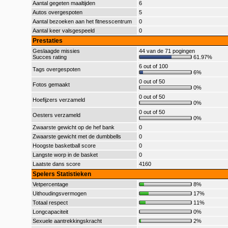
Aantal gegeten maaltijden
6
Autos overgespoten
5
Aantal bezoeken aan het fitnesscentrum
0
Aantal keer valsgespeeld
0
Prestaties
Geslaagde missies
44 van de 71 pogingen
Succes rating
61.97%
6 out of 100
Tags overgespoten
6%
0 out of 50
Fotos gemaakt
0%
0 out of 50
Hoefijzers verzameld
0%
0 out of 50
Oesters verzameld
0%
Zwaarste gewicht op de hef bank
0
Zwaarste gewicht met de dumbbells
0
Hoogste basketball score
0
Langste worp in de basket
0
Laatste dans score
4160
Spelers Statistieken
Vetpercentage
8%
Uithoudingsvermogen
17%
Totaal respect
11%
Longcapaciteit
0%
Sexuele aantrekkingskracht
2%