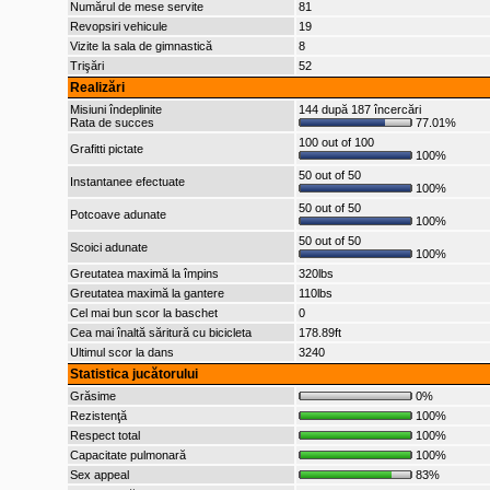
Numărul de mese servite
81
Revopsiri vehicule
19
Vizite la sala de gimnastică
8
Trişări
52
Realizări
Misiuni îndeplinite
144 după 187 încercări
Rata de succes
77.01%
100 out of 100
Grafitti pictate
100%
50 out of 50
Instantanee efectuate
100%
50 out of 50
Potcoave adunate
100%
50 out of 50
Scoici adunate
100%
Greutatea maximă la împins
320lbs
Greutatea maximă la gantere
110lbs
Cel mai bun scor la baschet
0
Cea mai înaltă săritură cu bicicleta
178.89ft
Ultimul scor la dans
3240
Statistica jucătorului
Grăsime
0%
Rezistenţă
100%
Respect total
100%
Capacitate pulmonară
100%
Sex appeal
83%