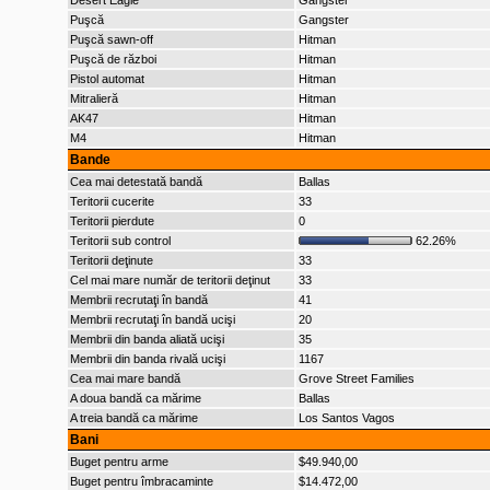
Desert Eagle
Gangster
Puşcă
Gangster
Puşcă sawn-off
Hitman
Puşcă de război
Hitman
Pistol automat
Hitman
Mitralieră
Hitman
AK47
Hitman
M4
Hitman
Bande
Cea mai detestată bandă
Ballas
Teritorii cucerite
33
Teritorii pierdute
0
Teritorii sub control
62.26%
Teritorii deţinute
33
Cel mai mare număr de teritorii deţinut
33
Membrii recrutaţi în bandă
41
Membrii recrutaţi în bandă ucişi
20
Membrii din banda aliată ucişi
35
Membrii din banda rivală ucişi
1167
Cea mai mare bandă
Grove Street Families
A doua bandă ca mărime
Ballas
A treia bandă ca mărime
Los Santos Vagos
Bani
Buget pentru arme
$49.940,00
Buget pentru îmbracaminte
$14.472,00