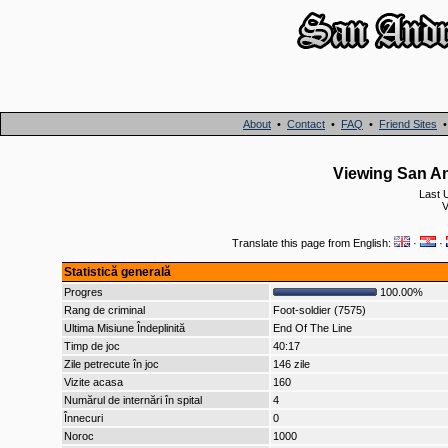
About
•
Contact
•
FAQ
•
Friend Sites
Viewing San An
Last 
V
Translate this page from English:
·
·
Statistică generală
Progres
100.00%
Rang de criminal
Foot-soldier (7575)
Ultima Misiune Îndeplinită
End Of The Line
Timp de joc
40:17
Zile petrecute în joc
146 zile
Vizite acasa
160
Numărul de internări în spital
4
Înnecuri
0
Noroc
1000