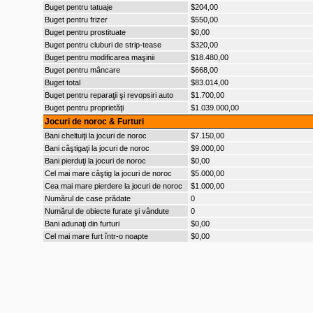
Buget pentru tatuaje
$204,00
Buget pentru frizer
$550,00
Buget pentru prostituate
$0,00
Buget pentru cluburi de strip-tease
$320,00
Buget pentru modificarea maşinii
$18.480,00
Buget pentru mâncare
$668,00
Buget total
$83.014,00
Buget pentru reparaţii şi revopsiri auto
$1.700,00
Buget pentru proprietăţi
$1.039.000,00
Jocuri de noroc & Furturi
Bani cheltuiţi la jocuri de noroc
$7.150,00
Bani câştigaţi la jocuri de noroc
$9.000,00
Bani pierduţi la jocuri de noroc
$0,00
Cel mai mare câştig la jocuri de noroc
$5.000,00
Cea mai mare pierdere la jocuri de noroc
$1.000,00
Numărul de case prădate
0
Numărul de obiecte furate şi vândute
0
Bani adunaţi din furturi
$0,00
Cel mai mare furt într-o noapte
$0,00