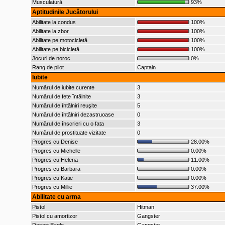
Musculatură
93%
Aptitudinile Jucătorului
Abilitate la condus
100%
Abilitate la zbor
100%
Abilitate pe motocicletă
100%
Abilitate pe bicicletă
100%
Jocuri de noroc
0%
Rang de pilot
Captain
Iubite
Numărul de iubite curente
3
Numărul de fete întâlnite
3
Numărul de întâlniri reuşite
5
Numărul de întâlniri dezastruoase
0
Numărul de înscrieri cu o fata
3
Numărul de prostituate vizitate
0
Progres cu Denise
28.00%
Progres cu Michelle
0.00%
Progres cu Helena
11.00%
Progres cu Barbara
0.00%
Progres cu Katie
0.00%
Progres cu Millie
37.00%
Abilitate cu arma
Pistol
Hitman
Pistol cu amortizor
Gangster