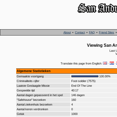
About
•
Contact
•
FAQ
•
Friend Sites
Viewing San An
Last 
V
Translate this page from English:
·
·
Algemene Statistieken
Gemaakte voortgang
100.00%
Criminaliteits cijfer
Foot-soldier (7575)
Laatste Geslaagde Missie
End Of The Line
Gespeelde tijd
40:17
Aantal dagen gepasseerd in het spel
146 dagen
"Safehouse" bezoeken
160
Aantal ziekenhuis bezoeken
4
Aantal keren verdronken
0
Geluk
1000