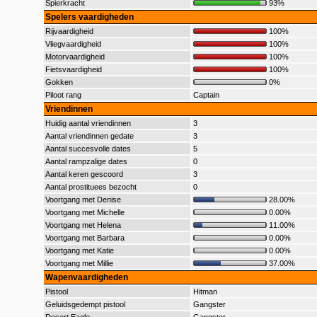
Spierkracht
93%
Spelers vaardigheden
Rijvaardigheid
100%
Vliegvaardigheid
100%
Motorvaardigheid
100%
Fietsvaardigheid
100%
Gokken
0%
Piloot rang
Captain
Vriendinnen
Huidig aantal vriendinnen
3
Aantal vriendinnen gedate
3
Aantal succesvolle dates
5
Aantal rampzalige dates
0
Aantal keren gescoord
3
Aantal prostituees bezocht
0
Voortgang met Denise
28.00%
Voortgang met Michelle
0.00%
Voortgang met Helena
11.00%
Voortgang met Barbara
0.00%
Voortgang met Katie
0.00%
Voortgang met Millie
37.00%
Wapenvaardigheden
Pistool
Hitman
Geluidsgedempt pistool
Gangster