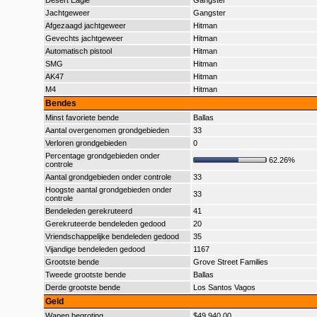
Desert Eagle
Gangster
Jachtgeweer
Gangster
Afgezaagd jachtgeweer
Hitman
Gevechts jachtgeweer
Hitman
Automatisch pistool
Hitman
SMG
Hitman
AK47
Hitman
M4
Hitman
Bendes
Minst favoriete bende
Ballas
Aantal overgenomen grondgebieden
33
Verloren grondgebieden
0
Percentage grondgebieden onder
62.26%
controle
Aantal grondgebieden onder controle
33
Hoogste aantal grondgebieden onder
33
controle
Bendeleden gerekruteerd
41
Gerekruteerde bendeleden gedood
20
Vriendschappelijke bendeleden gedood
35
Vijandige bendeleden gedood
1167
Grootste bende
Grove Street Families
Tweede grootste bende
Ballas
Derde grootste bende
Los Santos Vagos
Geld
Wapen begroting
$49.940,00