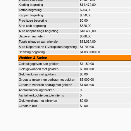
Kleding begroting
$14.472,00
Tattoo begroting
$204,00
Kapper begroting
$550,00
Prostituee begroting
$0,00
Strip club begroting
$320,00
Auto aanpassings begroting
$18.480,00
Uitgaven aan eten
$668,00
Totale uitgaven aan winkelen
$83.014,00
Auto Reparatie en Overspuiten begroting
$1.700,00
Bezitting begroting
$1.039.000,00
Wedden & Stelen
Geld uitgegeven aan gokken
$7.150,00
Geld gewonnen met gokken
$9.000,00
Geld verloren met gokken
$0,00
Grootste gewonnen bedrag met gokken
$5.000,00
Grootste verloren bedrag met gokken
$1.000,00
Aantal huizen ingebroken
0
Aantal verkochte gestolen items
0
Geld verdient met inbreken
$0,00
Grootste buit
$0,00