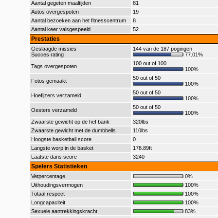
Aantal gegeten maaltijden
81
Autos overgespoten
19
Aantal bezoeken aan het fitnesscentrum
8
Aantal keer valsgespeeld
52
Prestaties
Geslaagde missies
144 van de 187 pogingen
Succes rating
77.01%
100 out of 100
Tags overgespoten
100%
50 out of 50
Fotos gemaakt
100%
50 out of 50
Hoefijzers verzameld
100%
50 out of 50
Oesters verzameld
100%
Zwaarste gewicht op de hef bank
320lbs
Zwaarste gewicht met de dumbbells
110lbs
Hoogste basketball score
0
Langste worp in de basket
178.89ft
Laatste dans score
3240
Spelers Statistieken
Vetpercentage
0%
Uithoudingsvermogen
100%
Totaal respect
100%
Longcapaciteit
100%
Sexuele aantrekkingskracht
83%