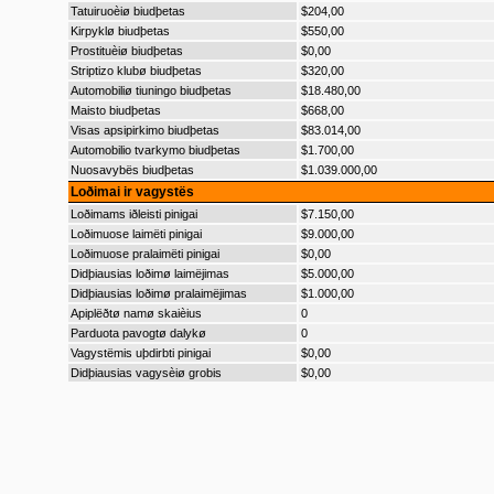
Tatuiruoèiø biudþetas
$204,00
Kirpyklø biudþetas
$550,00
Prostituèiø biudþetas
$0,00
Striptizo klubø biudþetas
$320,00
Automobiliø tiuningo biudþetas
$18.480,00
Maisto biudþetas
$668,00
Visas apsipirkimo biudþetas
$83.014,00
Automobilio tvarkymo biudþetas
$1.700,00
Nuosavybës biudþetas
$1.039.000,00
Loðimai ir vagystës
Loðimams iðleisti pinigai
$7.150,00
Loðimuose laimëti pinigai
$9.000,00
Loðimuose pralaimëti pinigai
$0,00
Didþiausias loðimø laimëjimas
$5.000,00
Didþiausias loðimø pralaimëjimas
$1.000,00
Apiplëðtø namø skaièius
0
Parduota pavogtø dalykø
0
Vagystëmis uþdirbti pinigai
$0,00
Didþiausias vagysèiø grobis
$0,00