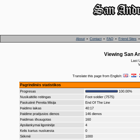
About
•
Contact
•
FAQ
•
Friend Sites
Viewing San An
Last 
V
Translate this page from English:
·
·
Pagrindinës statistikos
Progresas
100.00%
Nusikaltëlio reitingas
Foot-soldier (7575)
Paskutinë Pereita Misija
End Of The Line
Þaidimo laikas
40:17
Þaidime praëjusios dienos
146 dienos
Þaidimas iðsaugotas
160
Apsilankymai ligoninëje
4
Kelis kartus nuskæsta
0
Sëkmë
1000