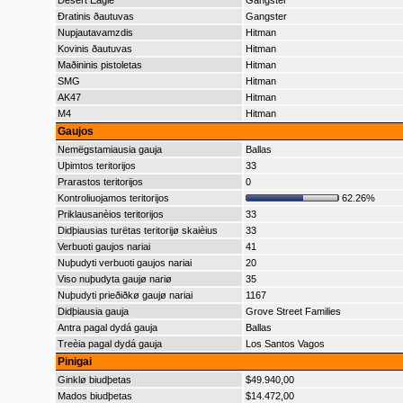
Desert Eagle
Gangster
Ðratinis ðautuvas
Gangster
Nupjautavamzdis
Hitman
Kovinis ðautuvas
Hitman
Maðininis pistoletas
Hitman
SMG
Hitman
AK47
Hitman
M4
Hitman
Gaujos
Nemëgstamiausia gauja
Ballas
Uþimtos teritorijos
33
Prarastos teritorijos
0
Kontroliuojamos teritorijos
62.26%
Priklausanèios teritorijos
33
Didþiausias turëtas teritorijø skaièius
33
Verbuoti gaujos nariai
41
Nuþudyti verbuoti gaujos nariai
20
Viso nuþudyta gaujø nariø
35
Nuþudyti prieðiðkø gaujø nariai
1167
Didþiausia gauja
Grove Street Families
Antra pagal dydá gauja
Ballas
Treèia pagal dydá gauja
Los Santos Vagos
Pinigai
Ginklø biudþetas
$49.940,00
Mados biudþetas
$14.472,00