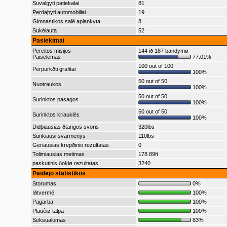
Suvalgyti patiekalai
81
Perdaþyti automobiliai
19
Gimnastikos salë aplankyta
8
Sukèiauta
52
Pasiekimai
Pereitos misijos
144 ið 187 bandymø
Paisekimas
77.01%
100 out of 100
Perpurkðti grafitai
100%
50 out of 50
Nuotraukos
100%
50 out of 50
Surinktos pasagos
100%
50 out of 50
Surinktos kriauklës
100%
Didþiausias ðtangos svoris
320lbs
Sunkiausi svarmenys
110lbs
Geriausias krepðinio rezultatas
0
Tolimiausias metimas
178.89ft
paskutinis ðokiø rezultatas
3240
Þaidëjo statistikos
Storumas
0%
Iðtvermë
100%
Pagarba
100%
Plauèiø talpa
100%
Seksualumas
83%