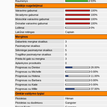
Raumenys
93%
Þaidëjo sugebëjimai
Vairavimo gabumai
100%
Skraidymo gabumai
100%
Motociklø vairavimo gabumai
100%
Dviraèiø vairavimo gabumai
100%
Loðimai
0%
Lakûnø reitingas
Captain
Merginos
Dabartinis merginø skaièius
3
Pasimatymø skaièius
3
Sëkmingø pasimatymø skaièius
5
Tragiðkø pasimatymø skaièius
0
Prieita iki galo su mergina
3
Aplankytos prostitutës
0
Progresas su Denise
28.00%
Progresas su Michelle
0.00%
Progresas su Helena
11.00%
Progresas su Barbara
0.00%
Progresas su Katie
0.00%
Progresas su Millie
37.00%
Ginklø valdymo lygiai
Pistoletas
Hitman
Pistoletas su duslintuvu
Gangster