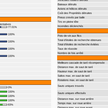
Véhicules routiers détruits
Bateaux détruits
Avions et hélicos détruits
Coût des Propriétés détruites
Pneus crevés par balle
Tirs en pleine tête
tentatives
Incendies déclenchés
77.01%
100%
Pots-de-vin aux flics
Total d'étoiles de recherche obtenues
100%
Total d'étoiles de recherche évitées
100%
Taux de réussite
Nombre de fois arrêté
100%
Meilleure cascade de taré récompensée
Distance max. de saut de taré
Hauteur max. de saut de taré
Saltos max. en saut de taré
Rotations max. en saut de taré
Sauts uniques trouvés
0%
100%
Sauts uniques effectués
100%
Distance max. sur roue arrière
100%
Temps max. sur roue arrière
83%
Distance max. sur roue avant