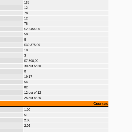
115
12
78
12
78
$29 454,00
50
8
$32 375,00
10
3
$7 800,00
30 out of 30
0
19:17
54
82
12 out of 12
25 out of 25
Courses
1:00
51
2:08
2:03
1