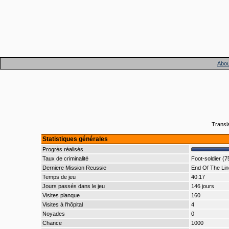
Abou
Transl
Statistiques générales
Progrès réalisés
Taux de criminalité
Foot-soldier (7
Derniere Mission Reussie
End Of The Lin
Temps de jeu
40:17
Jours passés dans le jeu
146 jours
Visites planque
160
Visites à l'hôpital
4
Noyades
0
Chance
1000