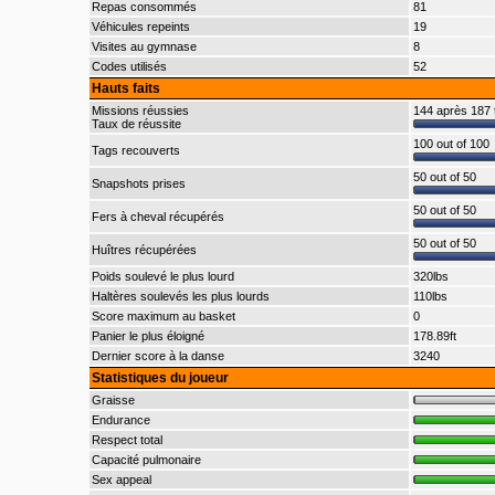
Repas consommés
81
Véhicules repeints
19
Visites au gymnase
8
Codes utilisés
52
Hauts faits
Missions réussies
144 après 187 
Taux de réussite
100 out of 100
Tags recouverts
50 out of 50
Snapshots prises
50 out of 50
Fers à cheval récupérés
50 out of 50
Huîtres récupérées
Poids soulevé le plus lourd
320lbs
Haltères soulevés les plus lourds
110lbs
Score maximum au basket
0
Panier le plus éloigné
178.89ft
Dernier score à la danse
3240
Statistiques du joueur
Graisse
Endurance
Respect total
Capacité pulmonaire
Sex appeal