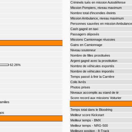
Criminels tués en mission Autodéfense
Mission Pompiers, niveau maximum
Nombre total d'incendies éteints
Mission Ambulance, niveau maximum
Personnes sauvées en mission Ambulance
Cash gagné en taxi
Passagers déposés
Missions Camionnage réussies
Gains en Camionnage
Niveau souteneur
Nombre de filles prostituées
Argent gagné avec la prostitution
62.26%
Nombre de véhicules exportés
Nombre de véhicules importés
Temps passé à finir la Carrière
Colis livrés
Photos prises
Niveaux accomplis au stand de tir
Score record aux missions Voiturier
amilies
Temps total dans le Bloodring
gos
Meilleur score Kickstart
Meilleur temps - BMX
Meilleur temps - NRG-500
Meilleure position - 8-Track