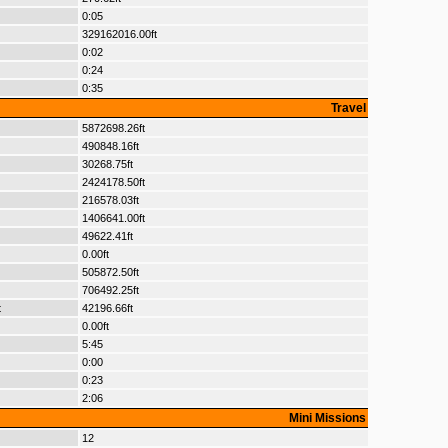
0:05
329162016.00ft
0:02
0:24
0:35
Travel
5872698.26ft
490848.16ft
30268.75ft
2424178.50ft
216578.03ft
1406641.00ft
49622.41ft
0.00ft
505872.50ft
706492.25ft
t
42196.66ft
0.00ft
5:45
0:00
0:23
2:06
Mini Missions
12