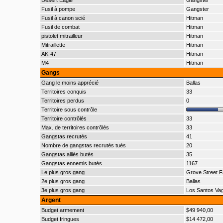
Desert Eagle
Gangster
Fusil à pompe
Gangster
Fusil à canon scié
Hitman
Fusil de combat
Hitman
pistolet mitrailleur
Hitman
Mitraillette
Hitman
AK-47
Hitman
M4
Hitman
Gangs
Gang le moins apprécié
Ballas
Territoires conquis
33
Territoires perdus
0
Territoire sous contrôle
Territoire contrôlés
33
Max. de territoires contrôlés
33
Gangstas recrutés
41
Nombre de gangstas recrutés tués
20
Gangstas alliés butés
35
Gangstas ennemis butés
1167
Le plus gros gang
Grove Street F
2e plus gros gang
Ballas
3e plus gros gang
Los Santos Va
Argent
Budget armement
$49 940,00
Budget fringues
$14 472,00