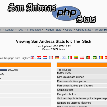
t
•
Contact
•
FAQ
•
Friend Sites
•
"Hidden" Stats
•
Users
•
Upload Stats
•
Version Hi
Viewing San Andreas Stats for: The_Stick
Last Updated: 06/29/05 14:22
Viewed
17477
times
ate this page from English:
·
·
·
·
·
·
·
·
·
·
·
·
100.00%
Tirs réussis
Balles tirées
575)
Kilos d'explosifs utilisés
e
Personnes butées par toi
Personnes butées par d'autres
Criminels tués
Gangstas butés
Victimes depuis le dernier point de passag
Nombre de victimes légitimes