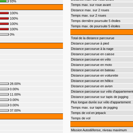
93%
Temps max. sur roue avant
Distance max. sur 2 roues
100%
Temps max. sur 2 roues
100%
Temps dernière poursuite 5 étoiles
100%
Temps max. de poursuite 5 étoiles
100%
0%
Total de la distance parcourue
Distance parcourue à pied
Distance parcourue à la nage
Distance parcourue en caisse
Distance parcourue en vélo
Distance parcourue en moto
Distance parcourue en bateau
Distance parcourue en voiturette
Distance parcourue en hélico
28.00%
Distance parcourue en avion
0.00%
Distance parcourue sur vélo d'appartemen
11.00%
Distance parcourue sur tapis de jogging
0.00%
Plus longue durée sur vélo d'appartement
0.00%
Temps max. sur tapis de jogging
37.00%
Temps de vol en jetpack
Temps de vol
Mission Autodéfense, niveau maximum