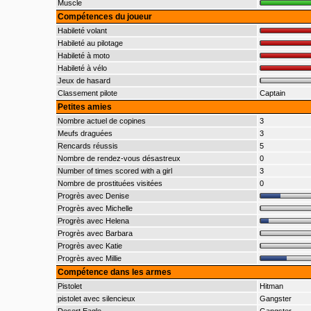
Muscle
Compétences du joueur
Habileté volant
Habileté au pilotage
Habileté à moto
Habileté à vélo
Jeux de hasard
Classement pilote
Captain
Petites amies
Nombre actuel de copines
3
Meufs draguées
3
Rencards réussis
5
Nombre de rendez-vous désastreux
0
Number of times scored with a girl
3
Nombre de prostituées visitées
0
Progrès avec Denise
Progrès avec Michelle
Progrès avec Helena
Progrès avec Barbara
Progrès avec Katie
Progrès avec Millie
Compétence dans les armes
Pistolet
Hitman
pistolet avec silencieux
Gangster