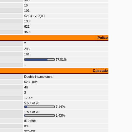
503
10
101
$2 041 762,00
133
621
459
Police
7
296
181
77.01%
1
Cascade
Double insane stunt
6260.00ft
49
3
1700º
5 out of 70
7.14%
1 out of 70
1.43%
812.59ft
0:10
270.62ft