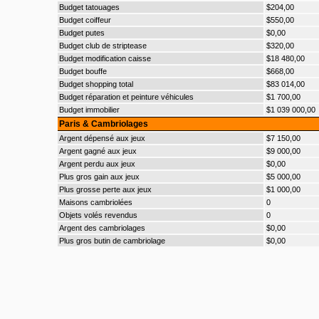
Budget tatouages
$204,00
Budget coiffeur
$550,00
Budget putes
$0,00
Budget club de striptease
$320,00
Budget modification caisse
$18 480,00
Budget bouffe
$668,00
Budget shopping total
$83 014,00
Budget réparation et peinture véhicules
$1 700,00
Budget immobilier
$1 039 000,00
Paris & Cambriolages
Argent dépensé aux jeux
$7 150,00
Argent gagné aux jeux
$9 000,00
Argent perdu aux jeux
$0,00
Plus gros gain aux jeux
$5 000,00
Plus grosse perte aux jeux
$1 000,00
Maisons cambriolées
0
Objets volés revendus
0
Argent des cambriolages
$0,00
Plus gros butin de cambriolage
$0,00