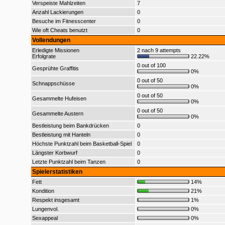
Verspeiste Mahlzeiten
7
Anzahl Lackierungen
0
Besuche im Fitnesscenter
0
Wie oft Cheats benutzt
0
Vollendungen
Erledigte Missionen
2 nach 9 attempts
Erfolgrate
22.22%
0 out of 100
Gesprühte Graffitis
0%
0 out of 50
Schnappschüsse
0%
0 out of 50
Gesammelte Hufeisen
0%
0 out of 50
Gesammelte Austern
0%
Bestleistung beim Bankdrücken
0
Bestleistung mit Hanteln
0
Höchste Punktzahl beim Basketball-Spiel
0
Längster Korbwurf
0
Letzte Punktzahl beim Tanzen
0
Spielerstatistiken
Fett
14%
Kondition
21%
Respekt insgesamt
1%
Lungenvol.
0%
Sexappeal
0%