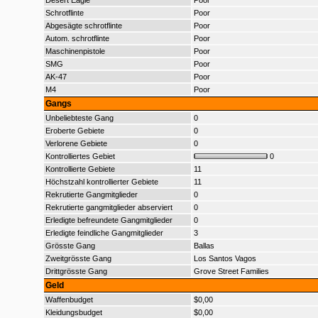
Desert Eagle
Poor
Schrotflinte
Poor
Abgesägte schrotflinte
Poor
Autom. schrotflinte
Poor
Maschinenpistole
Poor
SMG
Poor
AK-47
Poor
M4
Poor
Gangs
Unbeliebteste Gang
0
Eroberte Gebiete
0
Verlorene Gebiete
0
Kontrolliertes Gebiet
0
Kontrollierte Gebiete
11
Höchstzahl kontrollierter Gebiete
11
Rekrutierte Gangmitglieder
0
Rekrutierte gangmitglieder abserviert
0
Erledigte befreundete Gangmitglieder
0
Erledigte feindliche Gangmitglieder
3
Grösste Gang
Ballas
Zweitgrösste Gang
Los Santos Vagos
Drittgrösste Gang
Grove Street Families
Geld
Waffenbudget
$0,00
Kleidungsbudget
$0,00