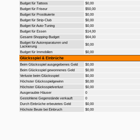
Budget für Tattoos
$0,00
Budget für Friseur
$50,00
Budget für Prostituierte
$0,00
Budget für Strip-Club
$0,00
Budget für Auto-Tuning
$0,00
Budget für Essen
$14,00
Gesamt-Shopping-Budget
$64,00
Budget für Autoreparaturen und
$0,00
Lackierung
Budget für Immobilien
$0,00
Glücksspiel & Einbrüche
Beim Glücksspiel ausgegebenes Geld
$0,00
Beim Glücksspiel gewonnenes Geld
$0,00
Verluste beim Glücksspiel
$0,00
Höchster Glücksspielgewinn
$0,00
Höchster Glücksspielverlust
$0,00
Ausgeraubte Häuser
0
Gestohlene Gegenstände verkauft
0
Durch Einbrüche erbeutetes Geld
$0,00
Höchste Beute bei Einbruch
$0,00