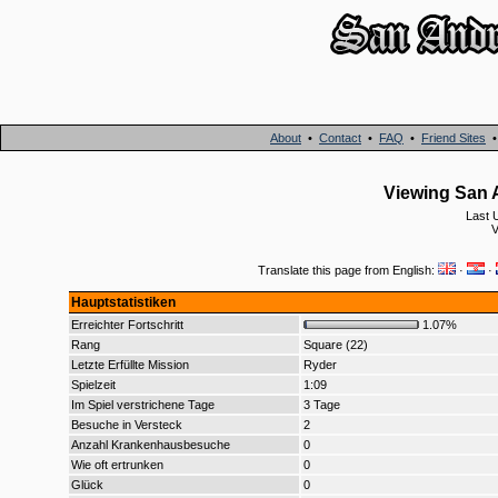
About
•
Contact
•
FAQ
•
Friend Sites
Viewing San A
Last 
V
Translate this page from English:
·
·
Hauptstatistiken
Erreichter Fortschritt
1.07%
Rang
Square (22)
Letzte Erfüllte Mission
Ryder
Spielzeit
1:09
Im Spiel verstrichene Tage
3 Tage
Besuche in Versteck
2
Anzahl Krankenhausbesuche
0
Wie oft ertrunken
0
Glück
0