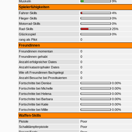
Muskeln
9%
Spielerfähigkeiten
Fahrer-Skills
4%
Flieger-Skills
0%
Motorrad-Skills
0%
Rad-Skills
25%
Glücksspiel
0%
rang als Pilot
0
Freundinnen
Freundinnen momentan
0
Freundinnen gehabt
0
Anzahl erfolgreicher Dates
0
Anzahl katastrophaler Dates
0
Wie oft Freundinnen flachgelegt
0
Anzahl Besuche bei Prostituierten
0
Fortschritte bei Denise
0.00%
Fortschritte bei Michelle
0.00%
Fortschritte bei Helena
0.00%
Fortschritte bei Barbara
0.00%
Fortschritte bei Katie
0.00%
Fortschritte bei Millie
0.00%
Waffen-Skills
Pistole
Poor
Schalldämpferpistole
Poor