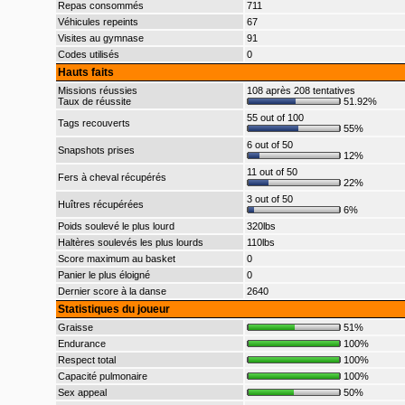
Repas consommés
711
Véhicules repeints
67
Visites au gymnase
91
Codes utilisés
0
Hauts faits
Missions réussies
108 après 208 tentatives
Taux de réussite
51.92%
55 out of 100
Tags recouverts
55%
6 out of 50
Snapshots prises
12%
11 out of 50
Fers à cheval récupérés
22%
3 out of 50
Huîtres récupérées
6%
Poids soulevé le plus lourd
320lbs
Haltères soulevés les plus lourds
110lbs
Score maximum au basket
0
Panier le plus éloigné
0
Dernier score à la danse
2640
Statistiques du joueur
Graisse
51%
Endurance
100%
Respect total
100%
Capacité pulmonaire
100%
Sex appeal
50%