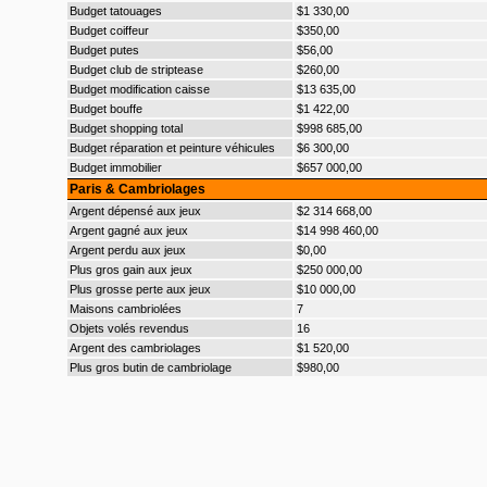
Budget tatouages
$1 330,00
Budget coiffeur
$350,00
Budget putes
$56,00
Budget club de striptease
$260,00
Budget modification caisse
$13 635,00
Budget bouffe
$1 422,00
Budget shopping total
$998 685,00
Budget réparation et peinture véhicules
$6 300,00
Budget immobilier
$657 000,00
Paris & Cambriolages
Argent dépensé aux jeux
$2 314 668,00
Argent gagné aux jeux
$14 998 460,00
Argent perdu aux jeux
$0,00
Plus gros gain aux jeux
$250 000,00
Plus grosse perte aux jeux
$10 000,00
Maisons cambriolées
7
Objets volés revendus
16
Argent des cambriolages
$1 520,00
Plus gros butin de cambriolage
$980,00