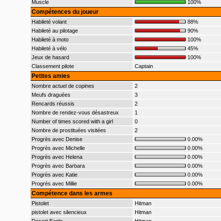
Muscle
100%
Compétences du joueur
Habileté volant
88%
Habileté au pilotage
90%
Habileté à moto
100%
Habileté à vélo
45%
Jeux de hasard
100%
Classement pilote
Captain
Petites amies
Nombre actuel de copines
2
Meufs draguées
3
Rencards réussis
2
Nombre de rendez-vous désastreux
1
Number of times scored with a girl
0
Nombre de prostituées visitées
2
Progrès avec Denise
0.00%
Progrès avec Michelle
0.00%
Progrès avec Helena
0.00%
Progrès avec Barbara
0.00%
Progrès avec Katie
0.00%
Progrès avec Millie
0.00%
Compétence dans les armes
Pistolet
Hitman
pistolet avec silencieux
Hitman