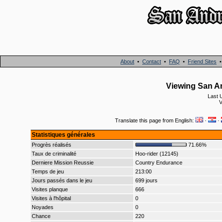
About
•
Contact
•
FAQ
•
Friend Sites
Viewing San An
Last 
V
Translate this page from English:
·
·
Statistiques générales
Progrès réalisés
71.66%
Taux de criminalité
Hoo-rider (12145)
Derniere Mission Reussie
Country Endurance
Temps de jeu
213:00
Jours passés dans le jeu
699 jours
Visites planque
666
Visites à l'hôpital
0
Noyades
0
Chance
220