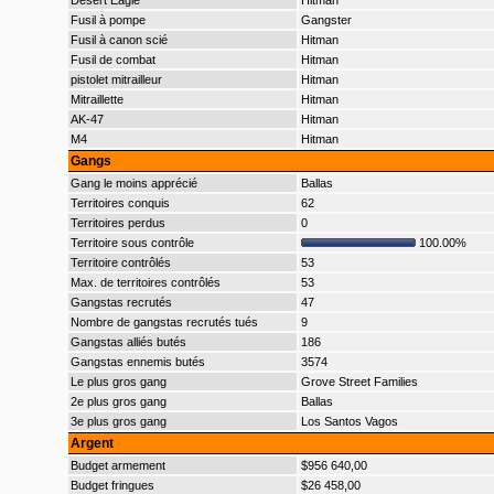
Desert Eagle
Hitman
Fusil à pompe
Gangster
Fusil à canon scié
Hitman
Fusil de combat
Hitman
pistolet mitrailleur
Hitman
Mitraillette
Hitman
AK-47
Hitman
M4
Hitman
Gangs
Gang le moins apprécié
Ballas
Territoires conquis
62
Territoires perdus
0
Territoire sous contrôle
100.00%
Territoire contrôlés
53
Max. de territoires contrôlés
53
Gangstas recrutés
47
Nombre de gangstas recrutés tués
9
Gangstas alliés butés
186
Gangstas ennemis butés
3574
Le plus gros gang
Grove Street Families
2e plus gros gang
Ballas
3e plus gros gang
Los Santos Vagos
Argent
Budget armement
$956 640,00
Budget fringues
$26 458,00