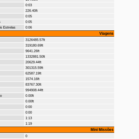
0:03
226.40ft
0:05
s
0:05
s Estrelas
0:06
Viagens
3126485.57ft
319180.69ft
9641.26ft
1332881.50ft
20629.44ft
301315.59ft
62587.19ft
1574.16ft
83767.30ft
994908.44ft
io
0.00ft
0.00ft
0:00
0:00
1:13
1:19
Mini Missões
0