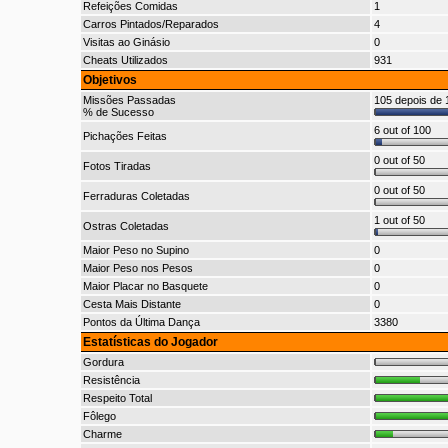
Refeições Comidas
1
Carros Pintados/Reparados
4
Visitas ao Ginásio
0
Cheats Utilizados
931
Objetivos
Missões Passadas
105 depois de 1
% de Sucesso
6 out of 100
Pichações Feitas
0 out of 50
Fotos Tiradas
0 out of 50
Ferraduras Coletadas
1 out of 50
Ostras Coletadas
Maior Peso no Supino
0
Maior Peso nos Pesos
0
Maior Placar no Basquete
0
Cesta Mais Distante
0
Pontos da Última Dança
3380
Estatísticas do Jogador
Gordura
Resistência
Respeito Total
Fôlego
Charme