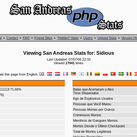
t
•
Contact
•
FAQ
•
Friend Sites
•
"Hidden" Stats
•
Users
•
Upload Stats
•
Version Hi
Viewing San Andreas Stats for: Sidious
Last Updated: 07/07/06 22:33
Viewed
17041
times
ate this page from English:
·
·
·
·
·
·
·
·
·
·
·
·
71.66%
Balas que Acertaram o Alvo
Tiros Disparados
76)
Kgs de Explosivos Usados
Pessoas que Você Matou
Pessoas Mortas por Outros
Criminosos Mortos
Membros de Gangues Mortos
Mortes Desde o Último Checkpoint
Total de Mortes Legítimas