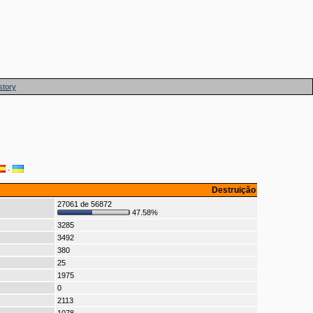
story
·
Destruição
27061 de 56872
47.58%
3285
3492
380
25
1975
0
2113