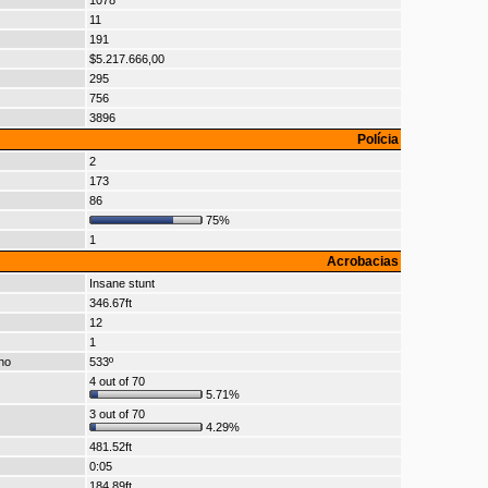
1078
11
191
$5.217.666,00
295
756
3896
Polícia
2
173
86
75%
1
Acrobacias
Insane stunt
346.67ft
12
1
no
533º
4 out of 70
5.71%
3 out of 70
4.29%
481.52ft
0:05
184.89ft