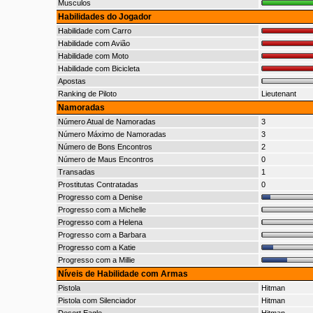
Musculos
Habilidades do Jogador
Habilidade com Carro
Habilidade com Avião
Habilidade com Moto
Habilidade com Bicicleta
Apostas
Ranking de Piloto
Lieutenant
Namoradas
Número Atual de Namoradas
3
Número Máximo de Namoradas
3
Número de Bons Encontros
2
Número de Maus Encontros
0
Transadas
1
Prostitutas Contratadas
0
Progresso com a Denise
Progresso com a Michelle
Progresso com a Helena
Progresso com a Barbara
Progresso com a Katie
Progresso com a Millie
Níveis de Habilidade com Armas
Pistola
Hitman
Pistola com Silenciador
Hitman