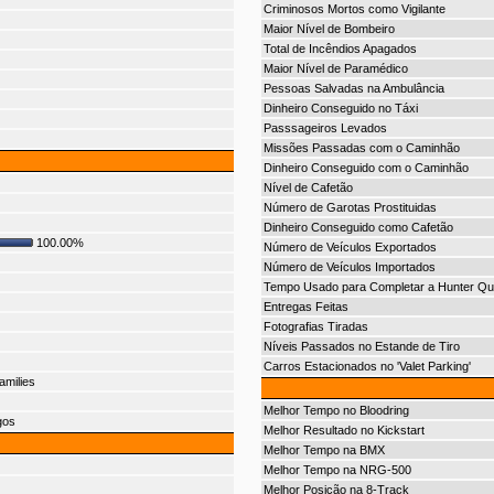
Criminosos Mortos como Vigilante
Maior Nível de Bombeiro
Total de Incêndios Apagados
Maior Nível de Paramédico
Pessoas Salvadas na Ambulância
Dinheiro Conseguido no Táxi
Passsageiros Levados
Missões Passadas com o Caminhão
Dinheiro Conseguido com o Caminhão
Nível de Cafetão
Número de Garotas Prostituidas
Dinheiro Conseguido como Cafetão
100.00%
Número de Veículos Exportados
Número de Veículos Importados
Tempo Usado para Completar a Hunter Qu
Entregas Feitas
Fotografias Tiradas
Níveis Passados no Estande de Tiro
Carros Estacionados no 'Valet Parking'
amilies
Melhor Tempo no Bloodring
gos
Melhor Resultado no Kickstart
Melhor Tempo na BMX
Melhor Tempo na NRG-500
Melhor Posição na 8-Track