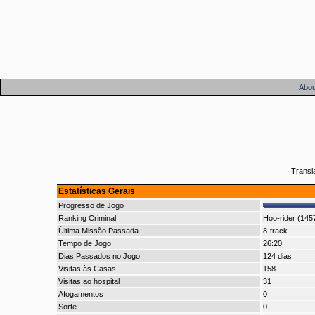
Abou
Transl
Estatísticas Gerais
Progresso de Jogo
Ranking Criminal
Hoo-rider (145
Última Missão Passada
8-track
Tempo de Jogo
26:20
Dias Passados no Jogo
124 dias
Visitas às Casas
158
Visitas ao hospital
31
Afogamentos
0
Sorte
0