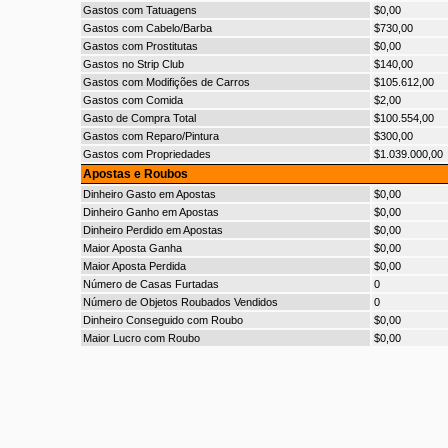
Gastos com Tatuagens
$0,00
Gastos com Cabelo/Barba
$730,00
Gastos com Prostitutas
$0,00
Gastos no Strip Club
$140,00
Gastos com Modifições de Carros
$105.612,00
Gastos com Comida
$2,00
Gasto de Compra Total
$100.554,00
Gastos com Reparo/Pintura
$300,00
Gastos com Propriedades
$1.039.000,00
Apostas e Roubos
Dinheiro Gasto em Apostas
$0,00
Dinheiro Ganho em Apostas
$0,00
Dinheiro Perdido em Apostas
$0,00
Maior Aposta Ganha
$0,00
Maior Aposta Perdida
$0,00
Número de Casas Furtadas
0
Número de Objetos Roubados Vendidos
0
Dinheiro Conseguido com Roubo
$0,00
Maior Lucro com Roubo
$0,00