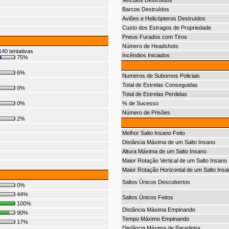
Veículos Destruídos
Barcos Destruídos
Aviões e Helicópteros Destruídos
Custo dos Estragos de Propriedade
Pneus Furados com Tiros
Número de Headshots
40 tentativas
Incêndios Iniciados
75%
6%
Numeros de Subornos Policiais
Total de Estrelas Conseguidas
0%
Total de Estrelas Perdidas
0%
% de Sucesso
Número de Prisões
2%
Melhor Salto Insano Feito
Distância Máxima de um Salto Insano
Altura Máxima de um Salto Insano
Maior Rotação Vertical de um Salto Insano
Maior Rotação Horizontal de um Salto Insa
Saltos Únicos Descobertos
0%
44%
Saltos Únicos Feitos
100%
Distância Máxima Empinando
90%
Tempo Máximo Empinando
17%
Distância Máxima de Paradinha