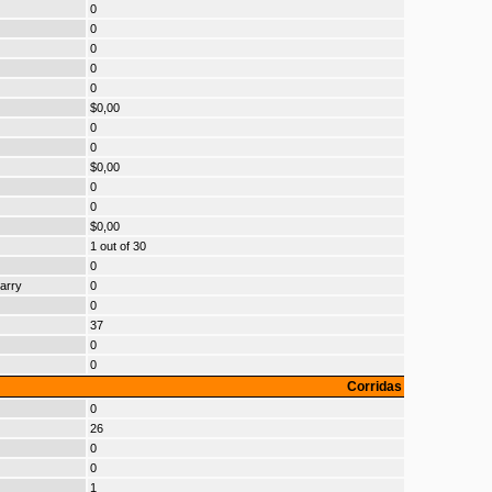
0
0
0
0
0
$0,00
0
0
$0,00
0
0
$0,00
1 out of 30
0
arry
0
0
37
0
0
Corridas
0
26
0
0
1