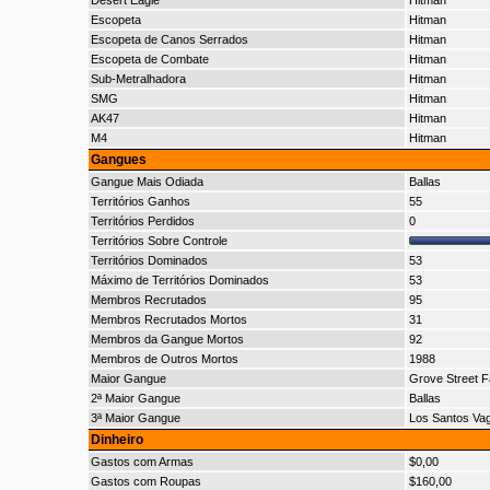
Desert Eagle
Hitman
Escopeta
Hitman
Escopeta de Canos Serrados
Hitman
Escopeta de Combate
Hitman
Sub-Metralhadora
Hitman
SMG
Hitman
AK47
Hitman
M4
Hitman
Gangues
Gangue Mais Odiada
Ballas
Territórios Ganhos
55
Territórios Perdidos
0
Territórios Sobre Controle
Territórios Dominados
53
Máximo de Territórios Dominados
53
Membros Recrutados
95
Membros Recrutados Mortos
31
Membros da Gangue Mortos
92
Membros de Outros Mortos
1988
Maior Gangue
Grove Street F
2ª Maior Gangue
Ballas
3ª Maior Gangue
Los Santos Va
Dinheiro
Gastos com Armas
$0,00
Gastos com Roupas
$160,00