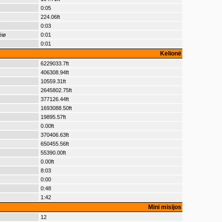
0:05
224.06ft
0:03
èiø
0:01
0:01
Kelionë
6229033.7ft
406308.94ft
10559.31ft
2645802.75ft
377126.44ft
1693088.50ft
19895.57ft
0.00ft
370406.63ft
650455.56ft
55390.00ft
0.00ft
8:03
0:00
0:48
1:42
Mini misijos
12