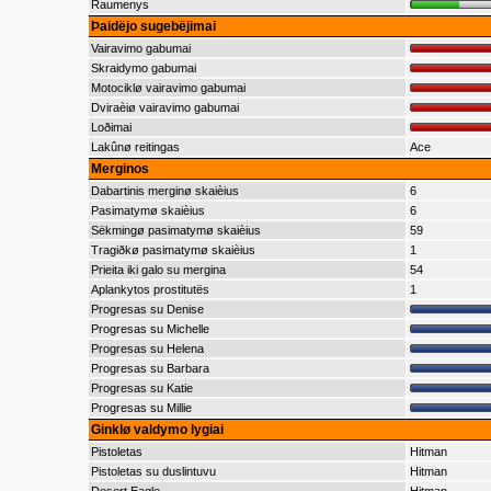
Raumenys
Þaidëjo sugebëjimai
Vairavimo gabumai
Skraidymo gabumai
Motociklø vairavimo gabumai
Dviraèiø vairavimo gabumai
Loðimai
Lakûnø reitingas
Ace
Merginos
Dabartinis merginø skaièius
6
Pasimatymø skaièius
6
Sëkmingø pasimatymø skaièius
59
Tragiðkø pasimatymø skaièius
1
Prieita iki galo su mergina
54
Aplankytos prostitutës
1
Progresas su Denise
Progresas su Michelle
Progresas su Helena
Progresas su Barbara
Progresas su Katie
Progresas su Millie
Ginklø valdymo lygiai
Pistoletas
Hitman
Pistoletas su duslintuvu
Hitman