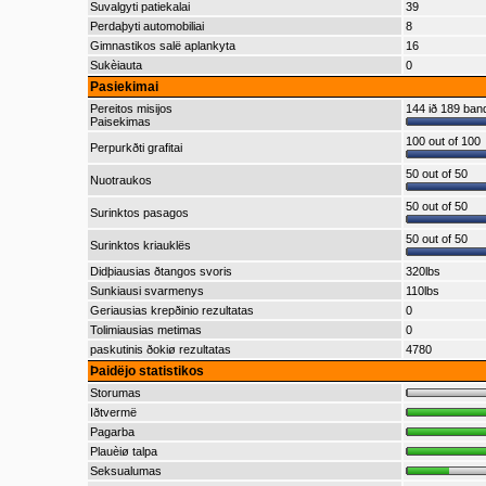
Suvalgyti patiekalai
39
Perdaþyti automobiliai
8
Gimnastikos salë aplankyta
16
Sukèiauta
0
Pasiekimai
Pereitos misijos
144 ið 189 ba
Paisekimas
100 out of 100
Perpurkðti grafitai
50 out of 50
Nuotraukos
50 out of 50
Surinktos pasagos
50 out of 50
Surinktos kriauklës
Didþiausias ðtangos svoris
320lbs
Sunkiausi svarmenys
110lbs
Geriausias krepðinio rezultatas
0
Tolimiausias metimas
0
paskutinis ðokiø rezultatas
4780
Þaidëjo statistikos
Storumas
Iðtvermë
Pagarba
Plauèiø talpa
Seksualumas