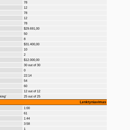
78
12
78
12
78
$29.691,00
50
8
$31.400,00
10
2
$12.000,00
30 out of 30
0
22:14
54
60
12 out of 12
king'
25 out of 25
Lenktyniavimas
1:00
61
1:44
3:58
1