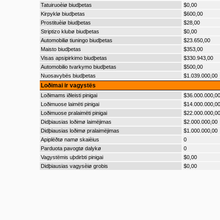
Tatuiruoèiø biudþetas
$0,00
Kirpyklø biudþetas
$600,00
Prostituèiø biudþetas
$28,00
Striptizo klubø biudþetas
$0,00
Automobiliø tiuningo biudþetas
$23.650,00
Maisto biudþetas
$353,00
Visas apsipirkimo biudþetas
$330.943,00
Automobilio tvarkymo biudþetas
$500,00
Nuosavybës biudþetas
$1.039.000,00
Loðimai ir vagystës
Loðimams iðleisti pinigai
$36.000.000,0
Loðimuose laimëti pinigai
$14.000.000,0
Loðimuose pralaimëti pinigai
$22.000.000,0
Didþiausias loðimø laimëjimas
$2.000.000,00
Didþiausias loðimø pralaimëjimas
$1.000.000,00
Apiplëðtø namø skaièius
0
Parduota pavogtø dalykø
0
Vagystëmis uþdirbti pinigai
$0,00
Didþiausias vagysèiø grobis
$0,00