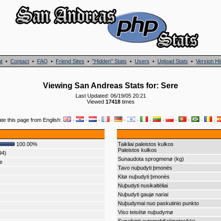
t
•
Contact
•
FAQ
•
Friend Sites
•
"Hidden" Stats
•
Users
•
Upload Stats
•
Version Hi
Viewing San Andreas Stats for: Sere
Last Updated: 06/19/05 20:21
Viewed
17418
times
ate this page from English:
·
·
·
·
·
·
·
·
·
·
·
·
100.00%
Taikliai paleistos kulkos
Paleistos kulkos
94)
Sunaudota sprogmenø (kg)
e
Tavo nuþudyti þmonës
Kitø nuþudyti þmonës
Nuþudyti nusikaltëliai
Nuþudyti gaujø nariai
Nuþudymai nuo paskutinio punkto
Viso teisëtø nuþudymø