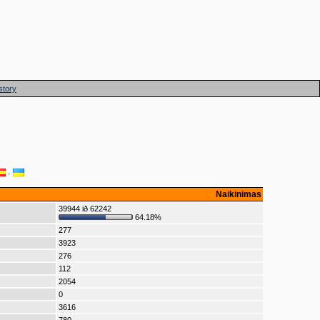
story
·
Naikinimas
39944 ið 62242
64.18%
277
3923
276
112
2054
0
3616