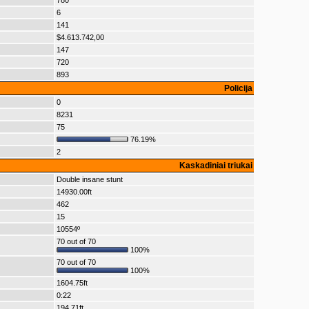
780
6
141
$4.613.742,00
147
720
893
Policija
0
8231
75
76.19%
2
Kaskadiniai triukai
Double insane stunt
14930.00ft
462
15
10554º
70 out of 70
100%
70 out of 70
100%
1604.75ft
0:22
194.71ft