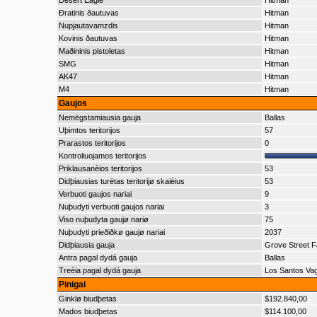
Desert Eagle
Hitman
Ðratinis ðautuvas
Hitman
Nupjautavamzdis
Hitman
Kovinis ðautuvas
Hitman
Maðininis pistoletas
Hitman
SMG
Hitman
AK47
Hitman
M4
Hitman
Gaujos
Nemëgstamiausia gauja
Ballas
Uþimtos teritorijos
57
Prarastos teritorijos
0
Kontroliuojamos teritorijos
Priklausanèios teritorijos
53
Didþiausias turëtas teritorijø skaièius
53
Verbuoti gaujos nariai
9
Nuþudyti verbuoti gaujos nariai
3
Viso nuþudyta gaujø nariø
75
Nuþudyti prieðiðkø gaujø nariai
2037
Didþiausia gauja
Grove Street F
Antra pagal dydá gauja
Ballas
Treèia pagal dydá gauja
Los Santos Va
Pinigai
Ginklø biudþetas
$192.840,00
Mados biudþetas
$114.100,00