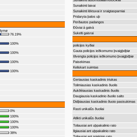
Sunaikinti automobiliai/motociklai
Sunaikinti laivai
Sunaikinti lëktuvai ir sraigtasparniai
Pridaryta þalos uþ
Perðautos padangos
Ðûviai á galvà
ndymø
Sukelti gaisrai
76.19%
100%
policijos kyðiai
Gauta policijos ieðkomumo þvaigþdþiø
100%
Iðvengta policijos ieðkomumo þvaigþdþiø
100%
Paisekimas
Keliskart suimtas
100%
Geriausias kaskadinis triukas
Tolimiausias kaskadinis ðuolis
Aukðèiausias kaskadinis ðuolis
Daugiausia kaskadinio ðuolio salto
Didþiausias kaskadinio ðuoio pasisukimas
Rasti unikalûs ðuoliai
0%
100%
Atlikti unikalûs ðuoliai
100%
Toliausiai ant uþpakalinio rato
100%
Ilgiausiai ant uþpakalinio rato
38%
Toliausiai ant priekinio rato