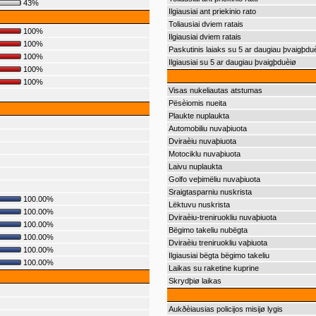
43%
Ilgiausiai ant priekinio rato
Toliausiai dviem ratais
100%
Ilgiausiai dviem ratais
100%
Paskutinis laiaks su 5 ar daugiau þvaigþdu
100%
Ilgiausiai su 5 ar daugiau þvaigþduèiø
100%
100%
Visas nukeliautas atstumas
Pësèiomis nueita
Plaukte nuplaukta
Automobiliu nuvaþiuota
Dviraèiu nuvaþiuota
Motociklu nuvaþiuota
Laivu nuplaukta
Golfo veþimëliu nuvaþiuota
Sraigtasparniu nuskrista
100.00%
Lëktuvu nuskrista
100.00%
Dviraèiu-treniruokliu nuvaþiuota
100.00%
Bëgimo takeliu nubëgta
100.00%
Dviraèiu treniruokliu vaþiuota
100.00%
Ilgiausiai bëgta bëgimo takeliu
100.00%
Laikas su raketine kuprine
Skrydþiø laikas
Aukðèiausias policijos misijø lygis