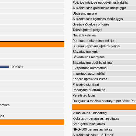
Policijos misijose nuþudyti nusikaltëliai
Aukðèiausias gaisrininkø misijø lygis
Uþgesinti gaisrai
Aukðèiausias ligoninës misijø lygis
Greitàja iðgelbëti þmonës
Taksi uþdirbti pinigai
Nuveþti keleiviai
Pereitos sunkveþimiø misijos
Su sunkveþimiais uþdirbti pinigai
Sàvadavimo lygis
Sàvadautos merginos
Sàvadavimu uþdirbti pinigai
100.00%
Eksportuoti automobiliai
Importuoti automobiliai
Karjere uþtruktas laikas
Pristatyti siuntiniai
Padarytos nuotraukos
Pereiti tiro lygiai
Daugiausia maðinø pastatyta per 'Valet Par
amilies
Visas laikas - bloodring
gos
Kickstart - geriausias rezultatas
BMX geriausias laikas
NRG-500 geriausias laikas
Aukðèiausia vieta - 8-Track'