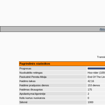
Abou
Transl
Pagrindinës statistikos
Progresas
Nusikaltëlio reitingas
Hoo-rider (105
Paskutinë Pereita Misija
End Of The Lin
Þaidimo laikas
42:16
Þaidime praëjusios dienos
153 dienos
Þaidimas iðsaugotas
175
Apsilankymai ligoninëje
2
Kelis kartus nuskæsta
0
Sëkmë
1000