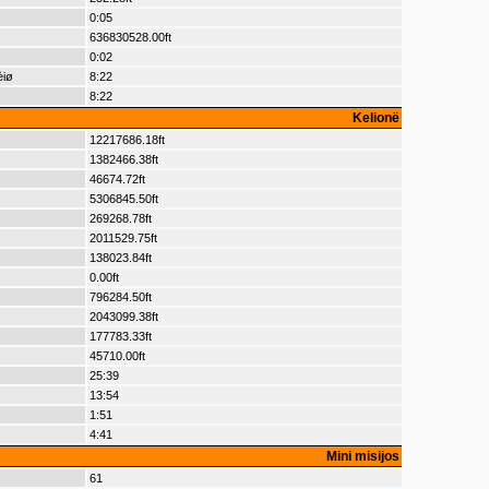
0:05
636830528.00ft
0:02
èiø
8:22
8:22
Kelionë
12217686.18ft
1382466.38ft
46674.72ft
5306845.50ft
269268.78ft
2011529.75ft
138023.84ft
0.00ft
796284.50ft
2043099.38ft
177783.33ft
45710.00ft
25:39
13:54
1:51
4:41
Mini misijos
61