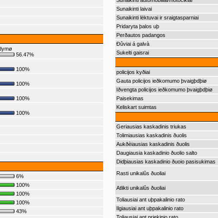
Sunaikinti automobiliai/motociklai
Sunaikinti laivai
Sunaikinti lëktuvai ir sraigtasparniai
Pridaryta þalos uþ
Perðautos padangos
Ðûviai á galvà
ndymø
Sukelti gaisrai
56.47%
100%
policijos kyðiai
Gauta policijos ieðkomumo þvaigþdþiø
100%
Iðvengta policijos ieðkomumo þvaigþdþiø
100%
Paisekimas
Keliskart suimtas
100%
Geriausias kaskadinis triukas
Tolimiausias kaskadinis ðuolis
Aukðèiausias kaskadinis ðuolis
Daugiausia kaskadinio ðuolio salto
Didþiausias kaskadinio ðuoio pasisukimas
Rasti unikalûs ðuoliai
6%
100%
Atlikti unikalûs ðuoliai
100%
Toliausiai ant uþpakalinio rato
100%
Ilgiausiai ant uþpakalinio rato
43%
Toliausiai ant priekinio rato