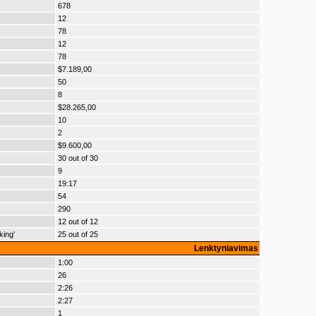
678
12
78
12
78
$7.189,00
50
8
$28.265,00
10
2
$9.600,00
30 out of 30
9
19:17
54
290
12 out of 12
king'
25 out of 25
Lenktyniavimas
1:00
26
2:26
2:27
1