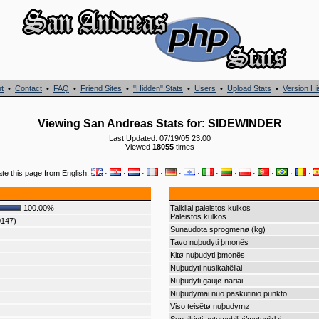
t
•
Contact
•
FAQ
•
Friend Sites
•
"Hidden" Stats
•
Users
•
Upload Stats
•
Version Hi
Viewing San Andreas Stats for: SIDEWINDER
Last Updated: 07/19/05 23:00
Viewed
18055
times
ate this page from English:
·
·
·
·
·
·
·
·
·
·
·
·
100.00%
Taikliai paleistos kulkos
Paleistos kulkos
0147)
Sunaudota sprogmenø (kg)
Tavo nuþudyti þmonës
Kitø nuþudyti þmonës
Nuþudyti nusikaltëliai
Nuþudyti gaujø nariai
Nuþudymai nuo paskutinio punkto
Viso teisëtø nuþudymø