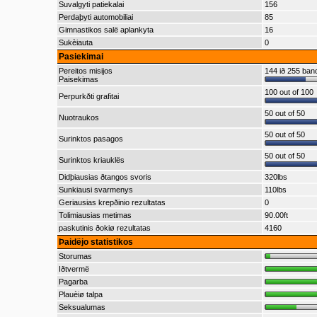
Suvalgyti patiekalai
156
Perdaþyti automobiliai
85
Gimnastikos salë aplankyta
16
Sukèiauta
0
Pasiekimai
Pereitos misijos
144 ið 255 ba
Paisekimas
100 out of 100
Perpurkðti grafitai
50 out of 50
Nuotraukos
50 out of 50
Surinktos pasagos
50 out of 50
Surinktos kriauklës
Didþiausias ðtangos svoris
320lbs
Sunkiausi svarmenys
110lbs
Geriausias krepðinio rezultatas
0
Tolimiausias metimas
90.00ft
paskutinis ðokiø rezultatas
4160
Þaidëjo statistikos
Storumas
Iðtvermë
Pagarba
Plauèiø talpa
Seksualumas