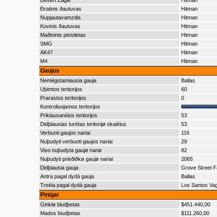
Desert Eagle
Hitman
Ðratinis ðautuvas
Hitman
Nupjautavamzdis
Hitman
Kovinis ðautuvas
Hitman
Maðininis pistoletas
Hitman
SMG
Hitman
AK47
Hitman
M4
Hitman
Gaujos
Nemëgstamiausia gauja
Ballas
Uþimtos teritorijos
60
Prarastos teritorijos
0
Kontroliuojamos teritorijos
Priklausanèios teritorijos
53
Didþiausias turëtas teritorijø skaièius
53
Verbuoti gaujos nariai
116
Nuþudyti verbuoti gaujos nariai
29
Viso nuþudyta gaujø nariø
82
Nuþudyti prieðiðkø gaujø nariai
2065
Didþiausia gauja
Grove Street F
Antra pagal dydá gauja
Ballas
Treèia pagal dydá gauja
Los Santos Va
Pinigai
Ginklø biudþetas
$451.440,00
Mados biudþetas
$111.260,00