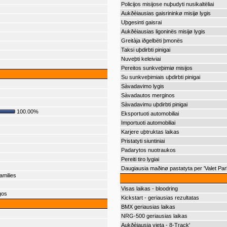
Policijos misijose nuþudyti nusikaltëliai
Aukðèiausias gaisrininkø misijø lygis
Uþgesinti gaisrai
Aukðèiausias ligoninës misijø lygis
Greitàja iðgelbëti þmonës
Taksi uþdirbti pinigai
Nuveþti keleiviai
Pereitos sunkveþimiø misijos
Su sunkveþimiais uþdirbti pinigai
Sàvadavimo lygis
Sàvadautos merginos
Sàvadavimu uþdirbti pinigai
100.00%
Eksportuoti automobiliai
Importuoti automobiliai
Karjere uþtruktas laikas
Pristatyti siuntiniai
Padarytos nuotraukos
Pereiti tiro lygiai
Daugiausia maðinø pastatyta per 'Valet Par
amilies
Visas laikas - bloodring
gos
Kickstart - geriausias rezultatas
BMX geriausias laikas
NRG-500 geriausias laikas
Aukðèiausia vieta - 8-Track'