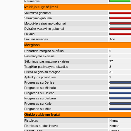
Raumenys
Þaidëjo sugebëjimai
Vairavimo gabumai
Skraidymo gabumai
Motociklø vairavimo gabumai
Dviraèiø vairavimo gabumai
Loðimai
Lakûnø reitingas
Ace
Merginos
Dabartinis merginø skaièius
6
Pasimatymø skaièius
6
Sëkmingø pasimatymø skaièius
77
Tragiðkø pasimatymø skaièius
3
Prieita iki galo su mergina
31
Aplankytos prostitutës
2
Progresas su Denise
Progresas su Michelle
Progresas su Helena
Progresas su Barbara
Progresas su Katie
Progresas su Millie
Ginklø valdymo lygiai
Pistoletas
Hitman
Pistoletas su duslintuvu
Hitman