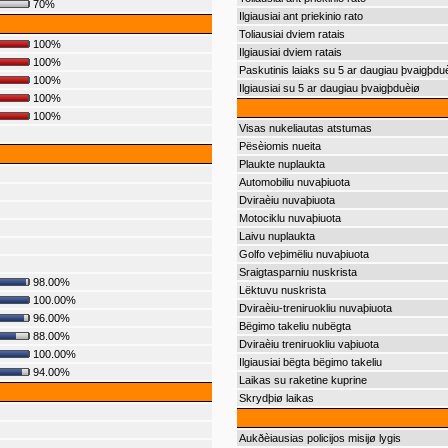
70%
Ilgiausiai ant priekinio rato
Toliausiai dviem ratais
100%
Ilgiausiai dviem ratais
100%
Paskutinis laiaks su 5 ar daugiau þvaigþdu
100%
Ilgiausiai su 5 ar daugiau þvaigþduèiø
100%
100%
Visas nukeliautas atstumas
Pësèiomis nueita
Plaukte nuplaukta
Automobiliu nuvaþiuota
Dviraèiu nuvaþiuota
Motociklu nuvaþiuota
Laivu nuplaukta
Golfo veþimëliu nuvaþiuota
Sraigtasparniu nuskrista
98.00%
Lëktuvu nuskrista
100.00%
Dviraèiu-treniruokliu nuvaþiuota
96.00%
Bëgimo takeliu nubëgta
88.00%
Dviraèiu treniruokliu vaþiuota
100.00%
Ilgiausiai bëgta bëgimo takeliu
94.00%
Laikas su raketine kuprine
Skrydþiø laikas
Aukðèiausias policijos misijø lygis