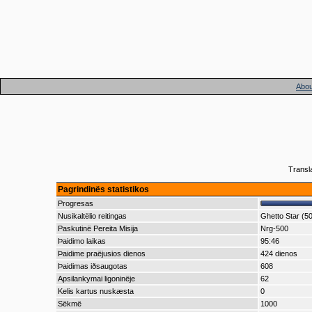
Abou
Transl
Pagrindinës statistikos
Progresas
Nusikaltëlio reitingas
Ghetto Star (5
Paskutinë Pereita Misija
Nrg-500
Þaidimo laikas
95:46
Þaidime praëjusios dienos
424 dienos
Þaidimas iðsaugotas
608
Apsilankymai ligoninëje
62
Kelis kartus nuskæsta
0
Sëkmë
1000