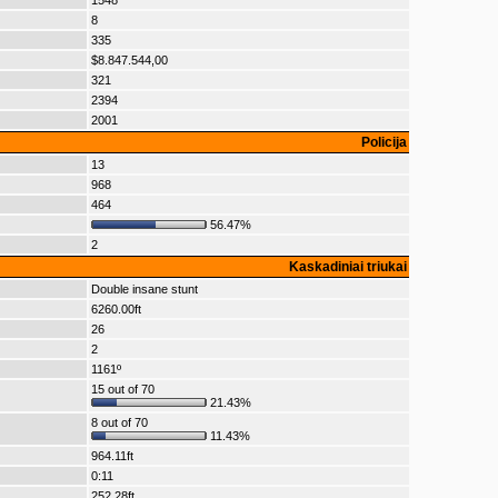
1548
8
335
$8.847.544,00
321
2394
2001
Policija
13
968
464
56.47%
2
Kaskadiniai triukai
Double insane stunt
6260.00ft
26
2
1161º
15 out of 70
21.43%
8 out of 70
11.43%
964.11ft
0:11
252.28ft