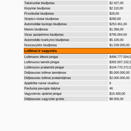
Tatuiruoèiø biudþetas
$2.427,00
Kirpyklø biudþetas
$2.110,00
Prostituèiø biudþetas
$28,00
Striptizo klubø biudþetas
$280,00
Automobiliø tiuningo biudþetas
$253.461,00
Maisto biudþetas
$1.366,00
Visas apsipirkimo biudþetas
$795.064,00
Automobilio tvarkymo biudþetas
$5.100,00
Nuosavybës biudþetas
$1.039.000,00
Loðimai ir vagystës
Loðimams iðleisti pinigai
$496.777.504,
Loðimuose laimëti pinigai
$392.007.232,
Loðimuose pralaimëti pinigai
$104.770.272,
Didþiausias loðimø laimëjimas
$5.000.000,00
Didþiausias loðimø pralaimëjimas
$2.000.000,00
Apiplëðtø namø skaièius
6
Parduota pavogtø dalykø
46
Vagystëmis uþdirbti pinigai
$15.400,00
Didþiausias vagysèiø grobis
$8.000,00