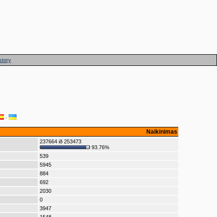
story
·
Naikinimas
237664 ið 253473
93.76%
539
5945
884
692
2030
0
3947