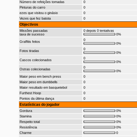
Número de refeições tomadas
0
Pinturas do carro
0
ezes que visitou o ginásio
0
Vezes que fez batota
0
Objectivos
Missões passadas
0 depois 0 tentativas
taxa de sucesso
0%
0
Graffitis feitos
0%
0
Fotos tiradas
0%
0
Cascos colecionados
0%
0
Ostras colecionadas
0%
Maior peso em bench press
0
Maior peso em dumbbells
0
Maior resultado em basquetebol
0
Furthest Hoop
0
Pontos da última dança
0
Estatísticas do jogador
Gordura
0%
Stamina
0%
Respeito total
0%
Resistência
0%
Charme
0