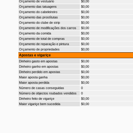
Orçamento de vestuário
$0,00
Orçamento das tatuagens
$0,00
Orçamento do cabeleireiro
$0,00
Orçamento das prostítutas
$0,00
Orçamento do clube de strip
$0,00
Orçamento de modificações dos carros
$0,00
Orçamento da comida
$0,00
Orçamento de total de compras
$0,00
Orçamento de reparação e pintura
$0,00
Orçamento de propriedades
$0,00
Apostas e vigariçe
Dinheiro gasto em apostas
$0,00
Dinheiro ganho em apostas
$0,00
Dinheiro perdido em apostas
$0,00
Maior aposta ganha
$0,00
Maior aposta perdida
$0,00
Número de casas conseguidas
0
Número de objectos roubados vendidos
0
Dinheiro feito de vigariçe
$0,00
Maior vigariçe bem sucedida
$0,00