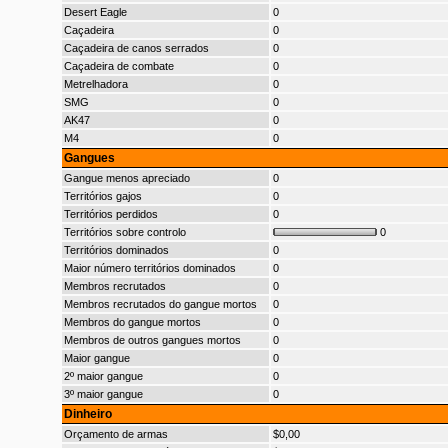
Desert Eagle
0
Caçadeira
0
Caçadeira de canos serrados
0
Caçadeira de combate
0
Metrelhadora
0
SMG
0
AK47
0
M4
0
Gangues
Gangue menos apreciado
0
Territórios gajos
0
Territórios perdidos
0
Territórios sobre controlo
0
Territórios dominados
0
Maior número territórios dominados
0
Membros recrutados
0
Membros recrutados do gangue mortos
0
Membros do gangue mortos
0
Membros de outros gangues mortos
0
Maior gangue
0
2º maior gangue
0
3º maior gangue
0
Dinheiro
Orçamento de armas
$0,00