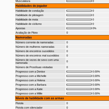
Musculatura
0
Habilidades do jogador
Habilidade de condução
0
Habilidade de pilotagem
0
Habilidade de mota
0
Habilidade de ciclismo
0
Apostas
0%
Avaliação de Piloto
0
Namoradas
Número corrente de namoradas
0
Número de mulheres namoradas
0
Número de encontros sucedidos
0
Número de encontros mal sucedidos
0
Número de vezes de sexo com uma
0
namorada
Número de Prostítuas visitadas
0
Progresso com a Denise
0.00%
Progresso com a Michelle
0.00%
Progresso com a Helena
0.00%
Progresso com a Barbara
0.00%
Progresso com a Katie
0.00%
Progresso com a Millie
0.00%
Níveis de habilidade com as armas
Pistola
0
Pistola com silenciador
0