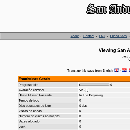
About
•
Contact
•
FAQ
•
Friend Sites
Viewing San A
Last 
V
Translate this page from English:
·
·
Estatísticas Gerais
Progreso feito
0
Avaliação criminal
Vic (0)
Última Missão Passada
In The Beginning
Tempo de jogo
0
Dias passados do jogo
0 dias
Visitas as casas
0
Número de visitas ao hospital
0
Vezes afogado
0
Luck
0