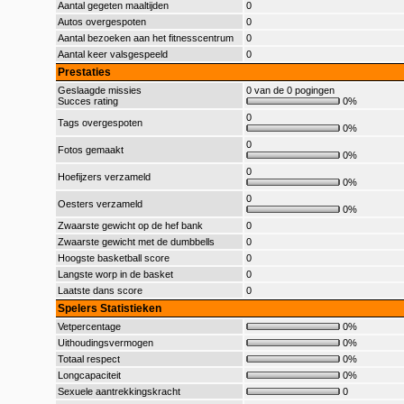
Aantal gegeten maaltijden
0
Autos overgespoten
0
Aantal bezoeken aan het fitnesscentrum
0
Aantal keer valsgespeeld
0
Prestaties
Geslaagde missies
0 van de 0 pogingen
Succes rating
0%
0
Tags overgespoten
0%
0
Fotos gemaakt
0%
0
Hoefijzers verzameld
0%
0
Oesters verzameld
0%
Zwaarste gewicht op de hef bank
0
Zwaarste gewicht met de dumbbells
0
Hoogste basketball score
0
Langste worp in de basket
0
Laatste dans score
0
Spelers Statistieken
Vetpercentage
0%
Uithoudingsvermogen
0%
Totaal respect
0%
Longcapaciteit
0%
Sexuele aantrekkingskracht
0