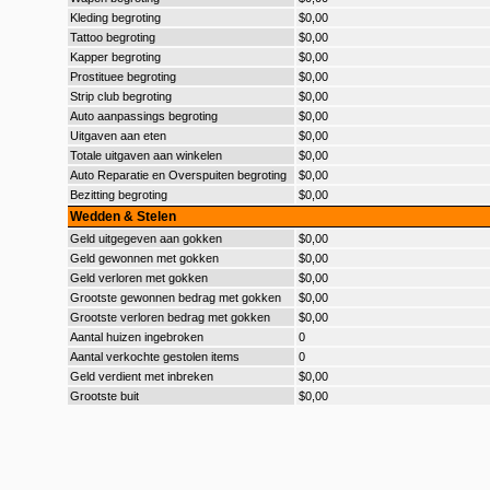
Kleding begroting
$0,00
Tattoo begroting
$0,00
Kapper begroting
$0,00
Prostituee begroting
$0,00
Strip club begroting
$0,00
Auto aanpassings begroting
$0,00
Uitgaven aan eten
$0,00
Totale uitgaven aan winkelen
$0,00
Auto Reparatie en Overspuiten begroting
$0,00
Bezitting begroting
$0,00
Wedden & Stelen
Geld uitgegeven aan gokken
$0,00
Geld gewonnen met gokken
$0,00
Geld verloren met gokken
$0,00
Grootste gewonnen bedrag met gokken
$0,00
Grootste verloren bedrag met gokken
$0,00
Aantal huizen ingebroken
0
Aantal verkochte gestolen items
0
Geld verdient met inbreken
$0,00
Grootste buit
$0,00