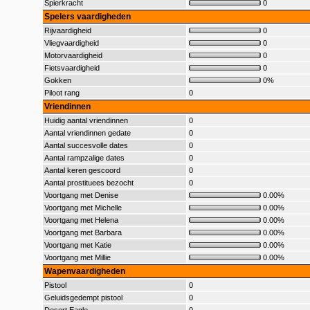
Spierkracht
0
Spelers vaardigheden
Rijvaardigheid
0
Vliegvaardigheid
0
Motorvaardigheid
0
Fietsvaardigheid
0
Gokken
0%
Piloot rang
0
Vriendinnen
Huidig aantal vriendinnen
0
Aantal vriendinnen gedate
0
Aantal succesvolle dates
0
Aantal rampzalige dates
0
Aantal keren gescoord
0
Aantal prostituees bezocht
0
Voortgang met Denise
0.00%
Voortgang met Michelle
0.00%
Voortgang met Helena
0.00%
Voortgang met Barbara
0.00%
Voortgang met Katie
0.00%
Voortgang met Millie
0.00%
Wapenvaardigheden
Pistool
0
Geluidsgedempt pistool
0