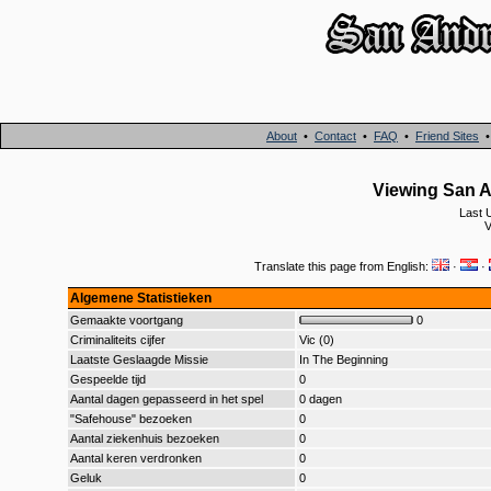
About
•
Contact
•
FAQ
•
Friend Sites
Viewing San A
Last 
V
Translate this page from English:
·
·
Algemene Statistieken
Gemaakte voortgang
0
Criminaliteits cijfer
Vic (0)
Laatste Geslaagde Missie
In The Beginning
Gespeelde tijd
0
Aantal dagen gepasseerd in het spel
0 dagen
"Safehouse" bezoeken
0
Aantal ziekenhuis bezoeken
0
Aantal keren verdronken
0
Geluk
0