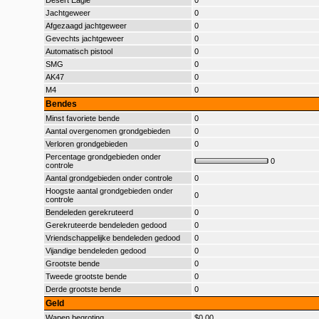
Desert Eagle
0
Jachtgeweer
0
Afgezaagd jachtgeweer
0
Gevechts jachtgeweer
0
Automatisch pistool
0
SMG
0
AK47
0
M4
0
Bendes
Minst favoriete bende
0
Aantal overgenomen grondgebieden
0
Verloren grondgebieden
0
Percentage grondgebieden onder
0
controle
Aantal grondgebieden onder controle
0
Hoogste aantal grondgebieden onder
0
controle
Bendeleden gerekruteerd
0
Gerekruteerde bendeleden gedood
0
Vriendschappelijke bendeleden gedood
0
Vijandige bendeleden gedood
0
Grootste bende
0
Tweede grootste bende
0
Derde grootste bende
0
Geld
Wapen begroting
$0,00