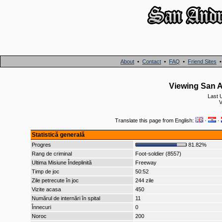
About
•
Contact
•
FAQ
•
Friend Sites
Viewing San A
Last 
V
Translate this page from English:
·
·
Statistică generală
Progres
81.82%
Rang de criminal
Foot-soldier (8557)
Ultima Misiune Îndeplinită
Freeway
Timp de joc
50:52
Zile petrecute în joc
244 zile
Vizite acasa
450
Numărul de internări în spital
11
Înnecuri
0
Noroc
200