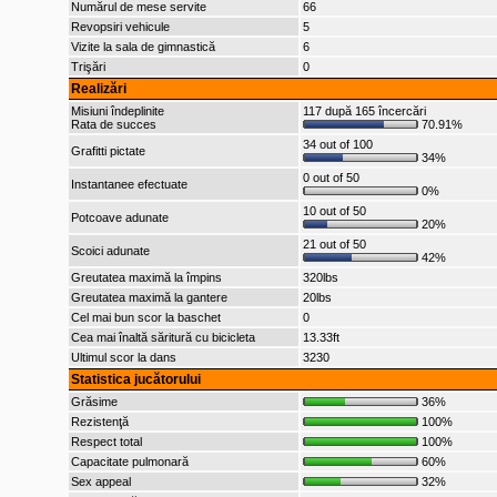
Numărul de mese servite
66
Revopsiri vehicule
5
Vizite la sala de gimnastică
6
Trişări
0
Realizări
Misiuni îndeplinite
117 după 165 încercări
Rata de succes
70.91%
34 out of 100
Grafitti pictate
34%
0 out of 50
Instantanee efectuate
0%
10 out of 50
Potcoave adunate
20%
21 out of 50
Scoici adunate
42%
Greutatea maximă la împins
320lbs
Greutatea maximă la gantere
20lbs
Cel mai bun scor la baschet
0
Cea mai înaltă săritură cu bicicleta
13.33ft
Ultimul scor la dans
3230
Statistica jucătorului
Grăsime
36%
Rezistenţă
100%
Respect total
100%
Capacitate pulmonară
60%
Sex appeal
32%