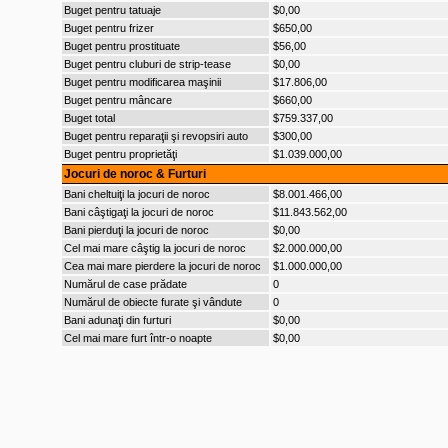
Buget pentru tatuaje
$0,00
Buget pentru frizer
$650,00
Buget pentru prostituate
$56,00
Buget pentru cluburi de strip-tease
$0,00
Buget pentru modificarea maşinii
$17.806,00
Buget pentru mâncare
$660,00
Buget total
$759.337,00
Buget pentru reparaţii şi revopsiri auto
$300,00
Buget pentru proprietăţi
$1.039.000,00
Jocuri de noroc & Furturi
Bani cheltuiţi la jocuri de noroc
$8.001.466,00
Bani câştigaţi la jocuri de noroc
$11.843.562,00
Bani pierduţi la jocuri de noroc
$0,00
Cel mai mare câştig la jocuri de noroc
$2.000.000,00
Cea mai mare pierdere la jocuri de noroc
$1.000.000,00
Numărul de case prădate
0
Numărul de obiecte furate şi vândute
0
Bani adunaţi din furturi
$0,00
Cel mai mare furt într-o noapte
$0,00