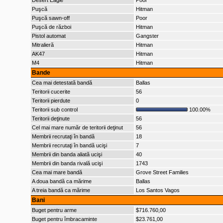
Desert Eagle
Poor
Puşcă
Hitman
Puşcă sawn-off
Poor
Puşcă de război
Hitman
Pistol automat
Gangster
Mitralieră
Hitman
AK47
Hitman
M4
Hitman
Bande
Cea mai detestată bandă
Ballas
Teritorii cucerite
56
Teritorii pierdute
0
Teritorii sub control
100.00%
Teritorii deţinute
56
Cel mai mare număr de teritorii deţinut
56
Membrii recrutaţi în bandă
18
Membrii recrutaţi în bandă ucişi
7
Membrii din banda aliată ucişi
40
Membrii din banda rivală ucişi
1743
Cea mai mare bandă
Grove Street Families
A doua bandă ca mărime
Ballas
A treia bandă ca mărime
Los Santos Vagos
Bani
Buget pentru arme
$716.760,00
Buget pentru îmbracaminte
$23.761,00