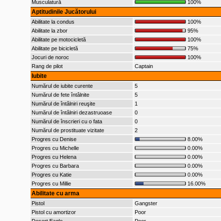
Musculatură
100%
Aptitudinile Jucătorului
Abilitate la condus
100%
Abilitate la zbor
95%
Abilitate pe motocicletă
100%
Abilitate pe bicicletă
75%
Jocuri de noroc
100%
Rang de pilot
Captain
Iubite
Numărul de iubite curente
5
Numărul de fete întâlnite
5
Numărul de întâlniri reuşite
1
Numărul de întâlniri dezastruoase
0
Numărul de înscrieri cu o fata
0
Numărul de prostituate vizitate
2
Progres cu Denise
8.00%
Progres cu Michelle
0.00%
Progres cu Helena
0.00%
Progres cu Barbara
0.00%
Progres cu Katie
0.00%
Progres cu Millie
16.00%
Abilitate cu arma
Pistol
Gangster
Pistol cu amortizor
Poor