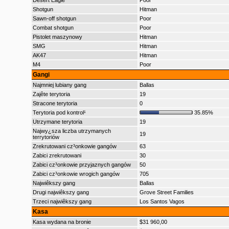
Desert Eagle
Poor
Shotgun
Hitman
Sawn-off shotgun
Poor
Combat shotgun
Poor
Pistolet maszynowy
Hitman
SMG
Hitman
AK47
Hitman
M4
Poor
Gangi
Najmniej lubiany gang
Ballas
Zajête terytoria
19
Stracone terytoria
0
Terytoria pod kontrol¹
35.85%
Utrzymane terytoria
19
Najwy¿sza liczba utrzymanych
19
terrytoriów
Zrekrutowani cz³onkowie gangów
63
Zabici zrekrutowani
30
Zabici cz³onkowie przyjaznych gangów
50
Zabici cz³onkowie wrogich gangów
705
Najwiêkszy gang
Ballas
Drugi najwiêkszy gang
Grove Street Families
Trzeci najwiêkszy gang
Los Santos Vagos
Kasa
Kasa wydana na bronie
$31 960,00