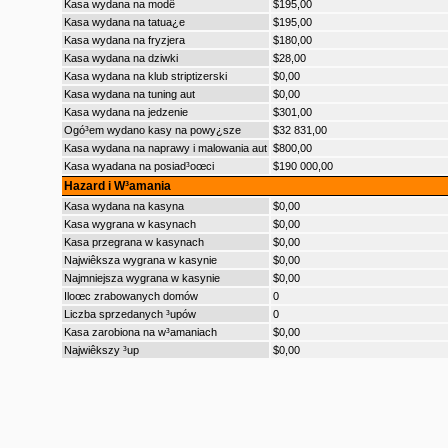
Kasa wydana na modê
$195,00
Kasa wydana na tatua¿e
$195,00
Kasa wydana na fryzjera
$180,00
Kasa wydana na dziwki
$28,00
Kasa wydana na klub striptizerski
$0,00
Kasa wydana na tuning aut
$0,00
Kasa wydana na jedzenie
$301,00
Ogó³em wydano kasy na powy¿sze
$32 831,00
Kasa wydana na naprawy i malowania aut
$800,00
Kasa wyadana na posiad³oœci
$190 000,00
Hazard i W³amania
Kasa wydana na kasyna
$0,00
Kasa wygrana w kasynach
$0,00
Kasa przegrana w kasynach
$0,00
Najwiêksza wygrana w kasynie
$0,00
Najmniejsza wygrana w kasynie
$0,00
Iloœc zrabowanych domów
0
Liczba sprzedanych ³upów
0
Kasa zarobiona na w³amaniach
$0,00
Najwiêkszy ³up
$0,00