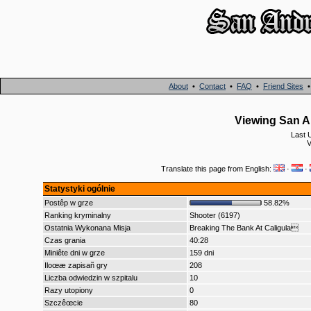
About
•
Contact
•
FAQ
•
Friend Sites
Viewing San A
Last 
V
Translate this page from English:
·
·
Statystyki ogólnie
Postêp w grze
58.82%
Ranking kryminalny
Shooter (6197)
Ostatnia Wykonana Misja
Breaking The Bank At Caligula
Czas grania
40:28
Miniête dni w grze
159 dni
Iloœæ zapisañ gry
208
Liczba odwiedzin w szpitalu
10
Razy utopiony
0
Szczêœcie
80