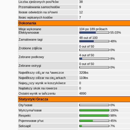
Liczba zjedzonych posi³ków
38
Przemalowania samochodów
9
Iloœæ odwiedzin na si³owni
12
Iloœc wpisanych kodów
7
Dokonania
Misje wykonane
104 po 189 próbach
Efektywnoœæ
55.03%
48 out of 100
Zamalowane tagi
48%
0 out of 50
Zrobione zdjêcia
0%
4 out of 50
Zebrane podkowy
8%
0 out of 50
Zebrane ostrygi
0%
Najwiêkszy ciê¿ar na ³aweczce
320lbs
Najwiêkszy ciêzar na cie¿arkach
110lbs
Najwy¿szy wynik w koszykówce
0
Najdalszy skok na rowerze
0
Ostatni wynik w tañczeniu
4890
Statystyki Gracza
Oty³oœæ
0%
Wytrzyma³oœæ
100%
Respekt
98%
Pojemnoœæ p³uc
45%
Seksapil
7%