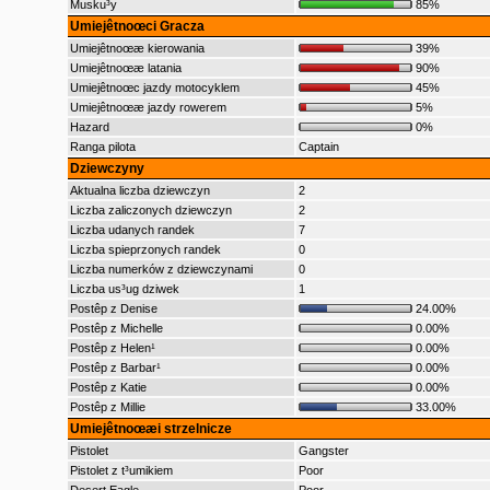
Musku³y
85%
Umiejêtnoœci Gracza
Umiejêtnoœæ kierowania
39%
Umiejêtnoœæ latania
90%
Umiejêtnoœc jazdy motocyklem
45%
Umiejêtnoœæ jazdy rowerem
5%
Hazard
0%
Ranga pilota
Captain
Dziewczyny
Aktualna liczba dziewczyn
2
Liczba zaliczonych dziewczyn
2
Liczba udanych randek
7
Liczba spieprzonych randek
0
Liczba numerków z dziewczynami
0
Liczba us³ug dziwek
1
Postêp z Denise
24.00%
Postêp z Michelle
0.00%
Postêp z Helen¹
0.00%
Postêp z Barbar¹
0.00%
Postêp z Katie
0.00%
Postêp z Millie
33.00%
Umiejêtnoœæi strzelnicze
Pistolet
Gangster
Pistolet z t³umikiem
Poor