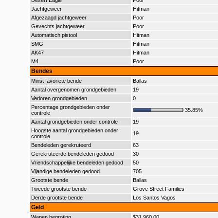
Desert Eagle
Poor
Jachtgeweer
Hitman
Afgezaagd jachtgeweer
Poor
Gevechts jachtgeweer
Poor
Automatisch pistool
Hitman
SMG
Hitman
AK47
Hitman
M4
Poor
Bendes
Minst favoriete bende
Ballas
Aantal overgenomen grondgebieden
19
Verloren grondgebieden
0
Percentage grondgebieden onder
35.85%
controle
Aantal grondgebieden onder controle
19
Hoogste aantal grondgebieden onder
19
controle
Bendeleden gerekruteerd
63
Gerekruteerde bendeleden gedood
30
Vriendschappelijke bendeleden gedood
50
Vijandige bendeleden gedood
705
Grootste bende
Ballas
Tweede grootste bende
Grove Street Families
Derde grootste bende
Los Santos Vagos
Geld
Wapen begroting
$31.960,00