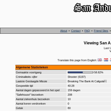
About
•
Contact
•
FAQ
•
Friend Sites
Viewing San A
Last 
V
Translate this page from English:
·
·
Algemene Statistieken
Gemaakte voortgang
58.82%
Criminaliteits cijfer
Shooter (6197)
Laatste Geslaagde Missie
Breaking The Bank At Caligula
Gespeelde tijd
40:28
Aantal dagen gepasseerd in het spel
159 dagen
"Safehouse" bezoeken
208
Aantal ziekenhuis bezoeken
10
Aantal keren verdronken
0
Geluk
80