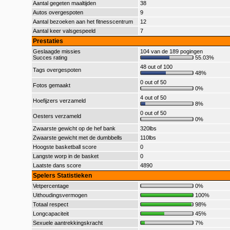
Aantal gegeten maaltijden
38
Autos overgespoten
9
Aantal bezoeken aan het fitnesscentrum
12
Aantal keer valsgespeeld
7
Prestaties
Geslaagde missies
104 van de 189 pogingen
Succes rating
55.03%
48 out of 100
Tags overgespoten
48%
0 out of 50
Fotos gemaakt
0%
4 out of 50
Hoefijzers verzameld
8%
0 out of 50
Oesters verzameld
0%
Zwaarste gewicht op de hef bank
320lbs
Zwaarste gewicht met de dumbbells
110lbs
Hoogste basketball score
0
Langste worp in de basket
0
Laatste dans score
4890
Spelers Statistieken
Vetpercentage
0%
Uithoudingsvermogen
100%
Totaal respect
98%
Longcapaciteit
45%
Sexuele aantrekkingskracht
7%