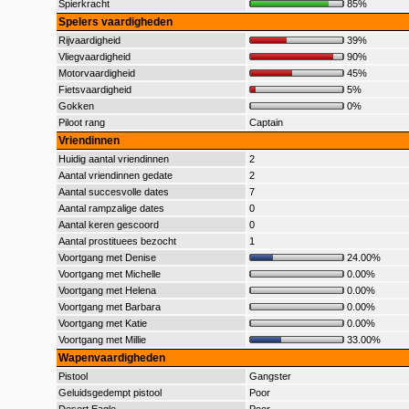
Spierkracht
85%
Spelers vaardigheden
Rijvaardigheid
39%
Vliegvaardigheid
90%
Motorvaardigheid
45%
Fietsvaardigheid
5%
Gokken
0%
Piloot rang
Captain
Vriendinnen
Huidig aantal vriendinnen
2
Aantal vriendinnen gedate
2
Aantal succesvolle dates
7
Aantal rampzalige dates
0
Aantal keren gescoord
0
Aantal prostituees bezocht
1
Voortgang met Denise
24.00%
Voortgang met Michelle
0.00%
Voortgang met Helena
0.00%
Voortgang met Barbara
0.00%
Voortgang met Katie
0.00%
Voortgang met Millie
33.00%
Wapenvaardigheden
Pistool
Gangster
Geluidsgedempt pistool
Poor