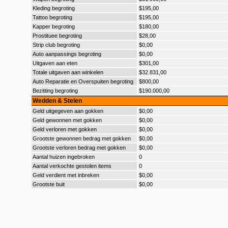
Kleding begroting
$195,00
Tattoo begroting
$195,00
Kapper begroting
$180,00
Prostituee begroting
$28,00
Strip club begroting
$0,00
Auto aanpassings begroting
$0,00
Uitgaven aan eten
$301,00
Totale uitgaven aan winkelen
$32.831,00
Auto Reparatie en Overspuiten begroting
$800,00
Bezitting begroting
$190.000,00
Wedden & Stelen
Geld uitgegeven aan gokken
$0,00
Geld gewonnen met gokken
$0,00
Geld verloren met gokken
$0,00
Grootste gewonnen bedrag met gokken
$0,00
Grootste verloren bedrag met gokken
$0,00
Aantal huizen ingebroken
0
Aantal verkochte gestolen items
0
Geld verdient met inbreken
$0,00
Grootste buit
$0,00