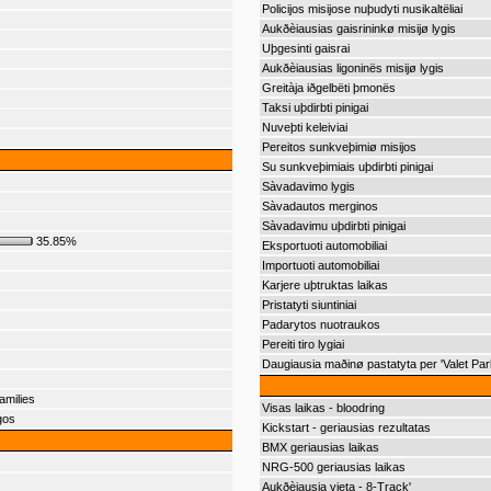
Policijos misijose nuþudyti nusikaltëliai
Aukðèiausias gaisrininkø misijø lygis
Uþgesinti gaisrai
Aukðèiausias ligoninës misijø lygis
Greitàja iðgelbëti þmonës
Taksi uþdirbti pinigai
Nuveþti keleiviai
Pereitos sunkveþimiø misijos
Su sunkveþimiais uþdirbti pinigai
Sàvadavimo lygis
Sàvadautos merginos
Sàvadavimu uþdirbti pinigai
35.85%
Eksportuoti automobiliai
Importuoti automobiliai
Karjere uþtruktas laikas
Pristatyti siuntiniai
Padarytos nuotraukos
Pereiti tiro lygiai
Daugiausia maðinø pastatyta per 'Valet Par
amilies
Visas laikas - bloodring
gos
Kickstart - geriausias rezultatas
BMX geriausias laikas
NRG-500 geriausias laikas
Aukðèiausia vieta - 8-Track'