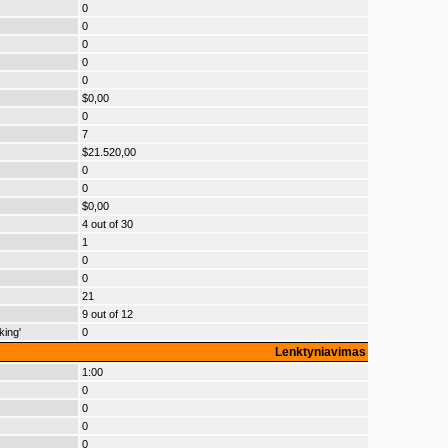
0
0
0
0
0
$0,00
0
7
$21.520,00
0
0
$0,00
4 out of 30
1
0
0
21
9 out of 12
king'
0
Lenktyniavimas
1:00
0
0
0
0