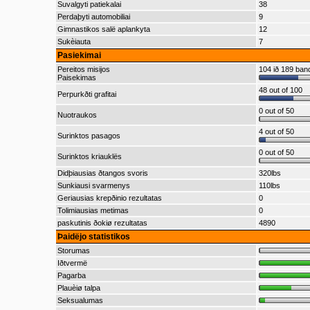
Suvalgyti patiekalai
38
Perdaþyti automobiliai
9
Gimnastikos salë aplankyta
12
Sukèiauta
7
Pasiekimai
Pereitos misijos
104 ið 189 ba
Paisekimas
48 out of 100
Perpurkðti grafitai
0 out of 50
Nuotraukos
4 out of 50
Surinktos pasagos
0 out of 50
Surinktos kriauklës
Didþiausias ðtangos svoris
320lbs
Sunkiausi svarmenys
110lbs
Geriausias krepðinio rezultatas
0
Tolimiausias metimas
0
paskutinis ðokiø rezultatas
4890
Þaidëjo statistikos
Storumas
Iðtvermë
Pagarba
Plauèiø talpa
Seksualumas