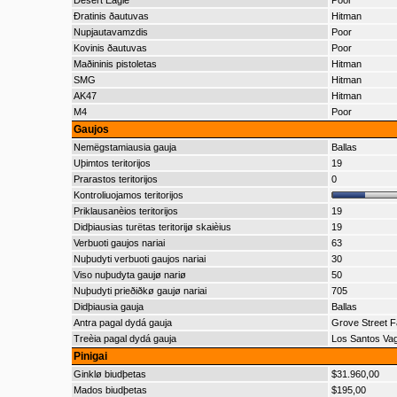
Desert Eagle
Poor
Ðratinis ðautuvas
Hitman
Nupjautavamzdis
Poor
Kovinis ðautuvas
Poor
Maðininis pistoletas
Hitman
SMG
Hitman
AK47
Hitman
M4
Poor
Gaujos
Nemëgstamiausia gauja
Ballas
Uþimtos teritorijos
19
Prarastos teritorijos
0
Kontroliuojamos teritorijos
Priklausanèios teritorijos
19
Didþiausias turëtas teritorijø skaièius
19
Verbuoti gaujos nariai
63
Nuþudyti verbuoti gaujos nariai
30
Viso nuþudyta gaujø nariø
50
Nuþudyti prieðiðkø gaujø nariai
705
Didþiausia gauja
Ballas
Antra pagal dydá gauja
Grove Street F
Treèia pagal dydá gauja
Los Santos Va
Pinigai
Ginklø biudþetas
$31.960,00
Mados biudþetas
$195,00