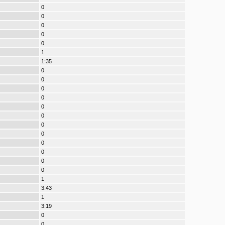
0
0
0
0
0
1
1:35
0
0
0
0
0
0
0
0
0
0
0
0
1
3:43
1
3:19
0
0