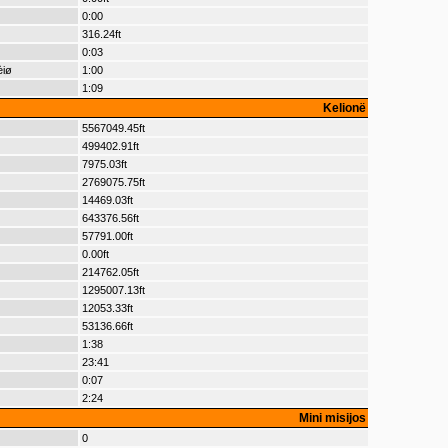
0:00
316.24ft
0:03
èiø
1:00
1:09
Kelionë
5567049.45ft
499402.91ft
7975.03ft
2769075.75ft
14469.03ft
643376.56ft
57791.00ft
0.00ft
214762.05ft
1295007.13ft
12053.33ft
53136.66ft
1:38
23:41
0:07
2:24
Mini misijos
0