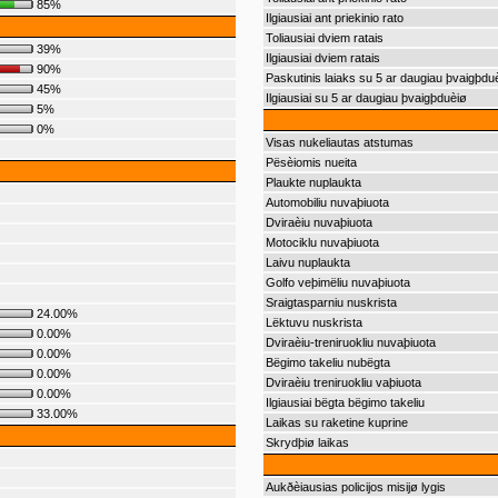
85%
Ilgiausiai ant priekinio rato
Toliausiai dviem ratais
39%
Ilgiausiai dviem ratais
90%
Paskutinis laiaks su 5 ar daugiau þvaigþdu
45%
Ilgiausiai su 5 ar daugiau þvaigþduèiø
5%
0%
Visas nukeliautas atstumas
Pësèiomis nueita
Plaukte nuplaukta
Automobiliu nuvaþiuota
Dviraèiu nuvaþiuota
Motociklu nuvaþiuota
Laivu nuplaukta
Golfo veþimëliu nuvaþiuota
Sraigtasparniu nuskrista
24.00%
Lëktuvu nuskrista
0.00%
Dviraèiu-treniruokliu nuvaþiuota
0.00%
Bëgimo takeliu nubëgta
0.00%
Dviraèiu treniruokliu vaþiuota
0.00%
Ilgiausiai bëgta bëgimo takeliu
33.00%
Laikas su raketine kuprine
Skrydþiø laikas
Aukðèiausias policijos misijø lygis