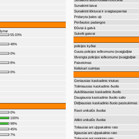
Sunaikinti automobiliai/motociklai
Sunaikinti laivai
Sunaikinti lëktuvai ir sraigtasparniai
Pridaryta þalos uþ
Perðautos padangos
Ðûviai á galvà
ndymø
Sukelti gaisrai
55.03%
48%
policijos kyðiai
Gauta policijos ieðkomumo þvaigþdþiø
0%
Iðvengta policijos ieðkomumo þvaigþdþiø
8%
Paisekimas
Keliskart suimtas
0%
Geriausias kaskadinis triukas
Tolimiausias kaskadinis ðuolis
Aukðèiausias kaskadinis ðuolis
Daugiausia kaskadinio ðuolio salto
Didþiausias kaskadinio ðuoio pasisukimas
Rasti unikalûs ðuoliai
0%
100%
Atlikti unikalûs ðuoliai
98%
Toliausiai ant uþpakalinio rato
45%
Ilgiausiai ant uþpakalinio rato
7%
Toliausiai ant priekinio rato