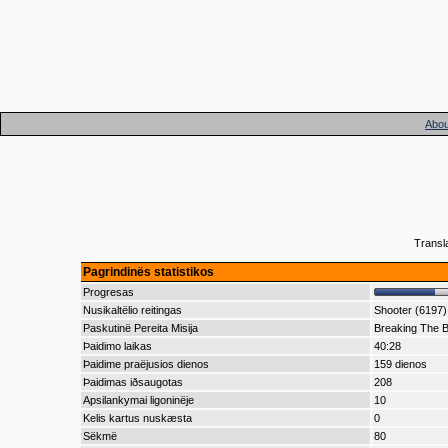
Abou
Transl
Pagrindinës statistikos
Progresas
Nusikaltëlio reitingas
Shooter (6197)
Paskutinë Pereita Misija
Breaking The B
Þaidimo laikas
40:28
Þaidime praëjusios dienos
159 dienos
Þaidimas iðsaugotas
208
Apsilankymai ligoninëje
10
Kelis kartus nuskæsta
0
Sëkmë
80