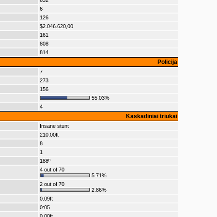
632
6
126
$2.046.620,00
161
808
814
Policija
7
273
156
55.03%
4
Kaskadiniai triukai
Insane stunt
210.00ft
8
1
188º
4 out of 70
5.71%
2 out of 70
2.86%
0.09ft
0:05
0.00ft