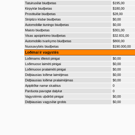
Tatuiruoèiø biudþetas
$195,00
Kirpyklø biudþetas
$180,00
Prostituèiø biudþetas
$28,00
Striptizo klubø biudþetas
$0,00
Automobiliø tiuningo biudþetas
$0,00
Maisto biudþetas
$301,00
Visas apsipirkimo biudþetas
$32.831,00
Automobilio tvarkymo biudþetas
$800,00
Nuosavybës biudþetas
$190.000,00
Loðimai ir vagystës
Loðimams iðleisti pinigai
$0,00
Loðimuose laimëti pinigai
$0,00
Loðimuose pralaimëti pinigai
$0,00
Didþiausias loðimø laimëjimas
$0,00
Didþiausias loðimø pralaimëjimas
$0,00
Apiplëðtø namø skaièius
0
Parduota pavogtø dalykø
0
Vagystëmis uþdirbti pinigai
$0,00
Didþiausias vagysèiø grobis
$0,00