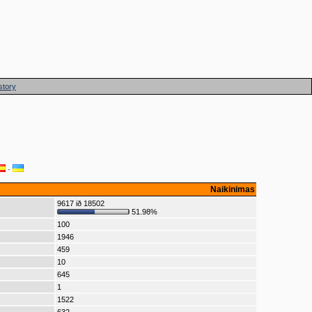
story
·
Naikinimas
9617 ið 18502
51.98%
100
1946
459
10
645
1
1522