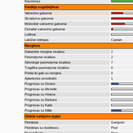
Raumenys
Þaidëjo sugebëjimai
Vairavimo gabumai
Skraidymo gabumai
Motociklø vairavimo gabumai
Dviraèiø vairavimo gabumai
Loðimai
Lakûnø reitingas
Captain
Merginos
Dabartinis merginø skaièius
2
Pasimatymø skaièius
2
Sëkmingø pasimatymø skaièius
7
Tragiðkø pasimatymø skaièius
0
Prieita iki galo su mergina
0
Aplankytos prostitutës
1
Progresas su Denise
Progresas su Michelle
Progresas su Helena
Progresas su Barbara
Progresas su Katie
Progresas su Millie
Ginklø valdymo lygiai
Pistoletas
Gangster
Pistoletas su duslintuvu
Poor