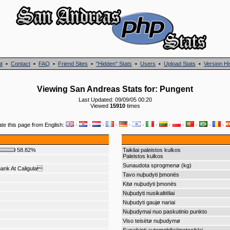
t
•
Contact
•
FAQ
•
Friend Sites
•
"Hidden" Stats
•
Users
•
Upload Stats
•
Version Hi
Viewing San Andreas Stats for: Pungent
Last Updated: 09/09/05 00:20
Viewed
15910
times
ate this page from English:
·
·
·
·
·
·
·
·
·
·
·
·
58.82%
Taikliai paleistos kulkos
Paleistos kulkos
Sunaudota sprogmenø (kg)
ank At Caligula
Tavo nuþudyti þmonës
Kitø nuþudyti þmonës
Nuþudyti nusikaltëliai
Nuþudyti gaujø nariai
Nuþudymai nuo paskutinio punkto
Viso teisëtø nuþudymø