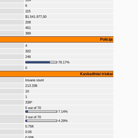
314
6
115
$1.541.977,00
208
451
389
Policija
4
302
246
78.17%
0
Kaskadiniai triukai
Insane stunt
213.33ft
10
1
336º
5 out of 70
7.14%
3 out of 70
4.29%
0.75ft
0:05
0.00ft