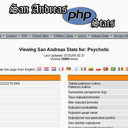
t
•
Contact
•
FAQ
•
Friend Sites
•
"Hidden" Stats
•
Users
•
Upload Stats
•
Version Hi
Viewing San Andreas Stats for: Psychotic
Last Updated: 07/31/05 02:37
Viewed
15983
times
ate this page from English:
·
·
·
·
·
·
·
·
·
·
·
·
70.59%
Taikliai paleistos kulkos
Paleistos kulkos
Sunaudota sprogmenø (kg)
Tavo nuþudyti þmonës
Kitø nuþudyti þmonës
Nuþudyti nusikaltëliai
Nuþudyti gaujø nariai
Nuþudymai nuo paskutinio punkto
Viso teisëtø nuþudymø