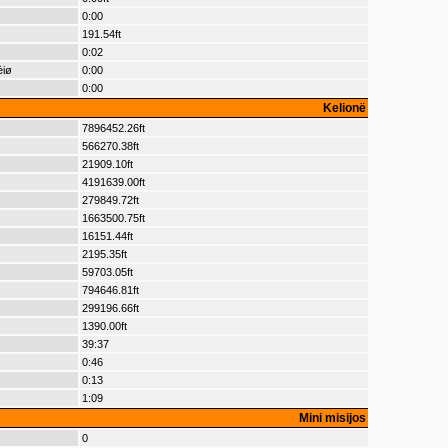
0:00
191.54ft
0:02
èiø
0:00
0:00
Kelionë
7896452.26ft
566270.38ft
21909.10ft
4191639.00ft
279849.72ft
1663500.75ft
16151.44ft
2195.35ft
59703.05ft
794646.81ft
299196.66ft
1390.00ft
39:37
0:46
0:13
1:09
Mini misijos
0