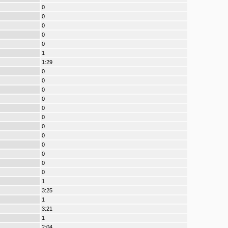
0
0
0
0
0
1
1:29
0
0
0
0
0
0
0
0
0
0
0
0
1
3:25
1
3:21
1
2:04