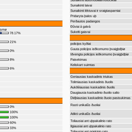
Sunaikinti automobiliai/motociklai
Sunaikinti laivai
Sunaikinti lëktuvai ir sraigtasparniai
Pridaryta þalos uþ
Perðautos padangos
Ðûviai á galvà
ndymø
Sukelti gaisrai
78.17%
21%
policijos kyðiai
Gauta policijos ieðkomumo þvaigþdþiø
0%
Iðvengta policijos ieðkomumo þvaigþdþiø
8%
Paisekimas
Keliskart suimtas
6%
Geriausias kaskadinis triukas
Tolimiausias kaskadinis ðuolis
Aukðèiausias kaskadinis ðuolis
Daugiausia kaskadinio ðuolio salto
Didþiausias kaskadinio ðuoio pasisukimas
Rasti unikalûs ðuoliai
0%
100%
Atlikti unikalûs ðuoliai
100%
Toliausiai ant uþpakalinio rato
60%
Ilgiausiai ant uþpakalinio rato
33%
Toliausiai ant priekinio rato