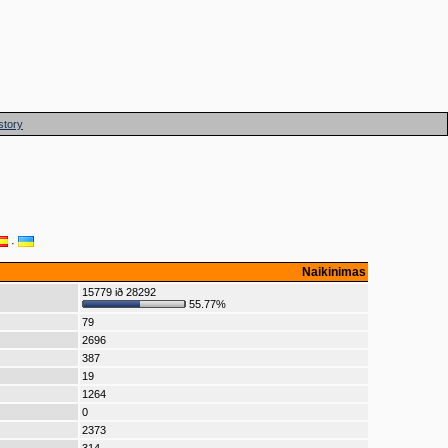
story
·
Naikinimas
15779 ið 28292
55.77%
79
2696
387
19
1264
0
2373