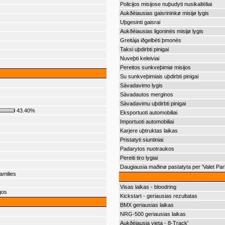
Policijos misijose nuþudyti nusikaltëliai
Aukðèiausias gaisrininkø misijø lygis
Uþgesinti gaisrai
Aukðèiausias ligoninës misijø lygis
Greitàja iðgelbëti þmonës
Taksi uþdirbti pinigai
Nuveþti keleiviai
Pereitos sunkveþimiø misijos
Su sunkveþimiais uþdirbti pinigai
Sàvadavimo lygis
Sàvadautos merginos
Sàvadavimu uþdirbti pinigai
43.40%
Eksportuoti automobiliai
Importuoti automobiliai
Karjere uþtruktas laikas
Pristatyti siuntiniai
Padarytos nuotraukos
Pereiti tiro lygiai
Daugiausia maðinø pastatyta per 'Valet Par
amilies
Visas laikas - bloodring
gos
Kickstart - geriausias rezultatas
BMX geriausias laikas
NRG-500 geriausias laikas
Aukðèiausia vieta - 8-Track'