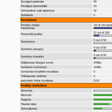
Suvalgyti patiekalai
49
Perdaþyti automobiliai
24
Gimnastikos salë aplankyta
32
Sukèiauta
0
Pasiekimai
Pereitos misijos
111 ið 142 ba
Paisekimas
21 out of 100
Perpurkðti grafitai
0 out of 50
Nuotraukos
4 out of 50
Surinktos pasagos
3 out of 50
Surinktos kriauklës
Didþiausias ðtangos svoris
240lbs
Sunkiausi svarmenys
110lbs
Geriausias krepðinio rezultatas
0
Tolimiausias metimas
0
paskutinis ðokiø rezultatas
5110
Þaidëjo statistikos
Storumas
Iðtvermë
Pagarba
Plauèiø talpa
Seksualumas