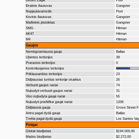
Desert Eagle
Poor
Ðratinis ðautuvas
Gangster
Nupjautavamzdis
Poor
Kovinis ðautuvas
Gangster
Maðininis pistoletas
Gangster
SMG
Hitman
AK47
Hitman
M4
Hitman
Gaujos
Nemëgstamiausia gauja
Ballas
Uþimtos teritorijos
39
Prarastos teritorijos
0
Kontroliuojamos teritorijos
Priklausanèios teritorijos
23
Didþiausias turëtas teritorijø skaièius
26
Verbuoti gaujos nariai
74
Nuþudyti verbuoti gaujos nariai
31
Viso nuþudyta gaujø nariø
55
Nuþudyti prieðiðkø gaujø nariai
1338
Didþiausia gauja
Grove Street F
Antra pagal dydá gauja
Ballas
Treèia pagal dydá gauja
Los Santos Va
Pinigai
Ginklø biudþetas
$194.000,00
Mados biudþetas
$2.272,00