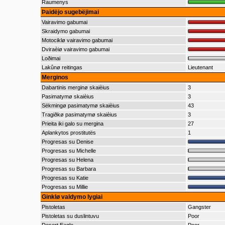
Raumenys
Þaidëjo sugebëjimai
Vairavimo gabumai
Skraidymo gabumai
Motociklø vairavimo gabumai
Dviraèiø vairavimo gabumai
Loðimai
Lakûnø reitingas
Lieutenant
Merginos
Dabartinis merginø skaièius
3
Pasimatymø skaièius
3
Sëkmingø pasimatymø skaièius
43
Tragiðkø pasimatymø skaièius
3
Prieita iki galo su mergina
27
Aplankytos prostitutës
1
Progresas su Denise
Progresas su Michelle
Progresas su Helena
Progresas su Barbara
Progresas su Katie
Progresas su Millie
Ginklø valdymo lygiai
Pistoletas
Gangster
Pistoletas su duslintuvu
Poor