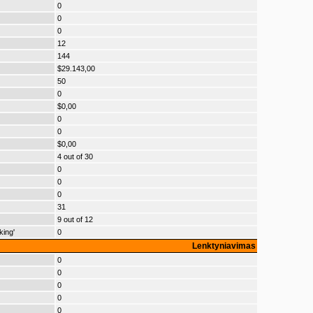
0
0
0
12
144
$29.143,00
50
0
$0,00
0
0
$0,00
4 out of 30
0
0
0
31
9 out of 12
king'
0
Lenktyniavimas
0
0
0
0
0