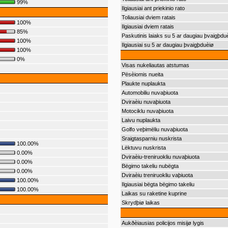
99%
Ilgiausiai ant priekinio rato
Toliausiai dviem ratais
100%
Ilgiausiai dviem ratais
85%
Paskutinis laiaks su 5 ar daugiau þvaigþdu
100%
Ilgiausiai su 5 ar daugiau þvaigþduèiø
100%
0%
Visas nukeliautas atstumas
Pësèiomis nueita
Plaukte nuplaukta
Automobiliu nuvaþiuota
Dviraèiu nuvaþiuota
Motociklu nuvaþiuota
Laivu nuplaukta
Golfo veþimëliu nuvaþiuota
Sraigtasparniu nuskrista
100.00%
Lëktuvu nuskrista
0.00%
Dviraèiu-treniruokliu nuvaþiuota
0.00%
Bëgimo takeliu nubëgta
0.00%
Dviraèiu treniruokliu vaþiuota
100.00%
Ilgiausiai bëgta bëgimo takeliu
100.00%
Laikas su raketine kuprine
Skrydþiø laikas
Aukðèiausias policijos misijø lygis