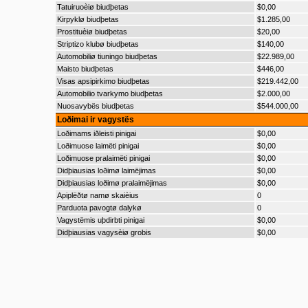
Tatuiruoèiø biudþetas
$0,00
Kirpyklø biudþetas
$1.285,00
Prostituèiø biudþetas
$20,00
Striptizo klubø biudþetas
$140,00
Automobiliø tiuningo biudþetas
$22.989,00
Maisto biudþetas
$446,00
Visas apsipirkimo biudþetas
$219.442,00
Automobilio tvarkymo biudþetas
$2.000,00
Nuosavybës biudþetas
$544.000,00
Loðimai ir vagystës
Loðimams iðleisti pinigai
$0,00
Loðimuose laimëti pinigai
$0,00
Loðimuose pralaimëti pinigai
$0,00
Didþiausias loðimø laimëjimas
$0,00
Didþiausias loðimø pralaimëjimas
$0,00
Apiplëðtø namø skaièius
0
Parduota pavogtø dalykø
0
Vagystëmis uþdirbti pinigai
$0,00
Didþiausias vagysèiø grobis
$0,00