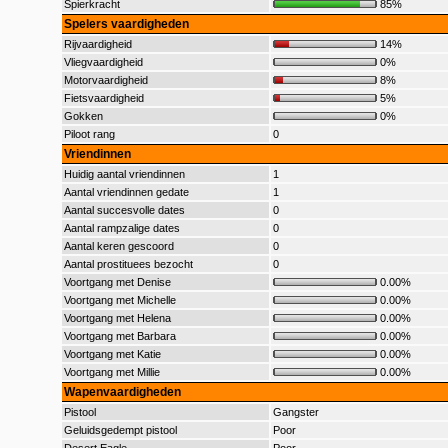
Spierkracht
85%
Spelers vaardigheden
Rijvaardigheid
14%
Vliegvaardigheid
0%
Motorvaardigheid
8%
Fietsvaardigheid
5%
Gokken
0%
Piloot rang
0
Vriendinnen
Huidig aantal vriendinnen
1
Aantal vriendinnen gedate
1
Aantal succesvolle dates
0
Aantal rampzalige dates
0
Aantal keren gescoord
0
Aantal prostituees bezocht
0
Voortgang met Denise
0.00%
Voortgang met Michelle
0.00%
Voortgang met Helena
0.00%
Voortgang met Barbara
0.00%
Voortgang met Katie
0.00%
Voortgang met Millie
0.00%
Wapenvaardigheden
Pistool
Gangster
Geluidsgedempt pistool
Poor