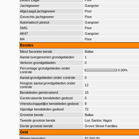
Desert Eagle
Poor
Jachtgeweer
Gangster
Afgezaagd jachtgeweer
Poor
Gevechts jachtgeweer
Poor
Automatisch pistool
Gangster
SMG
Poor
AK47
Gangster
M4
Poor
Bendes
Minst favoriete bende
Ballas
Aantal overgenomen grondgebieden
1
Verloren grondgebieden
0
Percentage grondgebieden onder
0.00%
controle
Aantal grondgebieden onder controle
0
Hoogste aantal grondgebieden onder
12
controle
Bendeleden gerekruteerd
15
Gerekruteerde bendeleden gedood
5
Vriendschappelijke bendeleden gedood
8
Vijandige bendeleden gedood
72
Grootste bende
Ballas
Tweede grootste bende
Los Santos Vagos
Derde grootste bende
Grove Street Families
Geld
Wapen begroting
$2.500,00