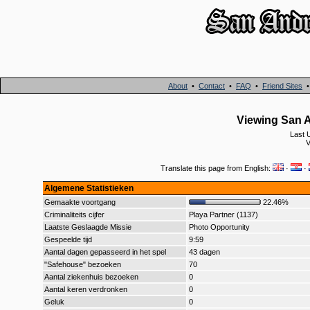
About
•
Contact
•
FAQ
•
Friend Sites
Viewing San A
Last 
V
Translate this page from English:
·
·
Algemene Statistieken
Gemaakte voortgang
22.46%
Criminaliteits cijfer
Playa Partner (1137)
Laatste Geslaagde Missie
Photo Opportunity
Gespeelde tijd
9:59
Aantal dagen gepasseerd in het spel
43 dagen
"Safehouse" bezoeken
70
Aantal ziekenhuis bezoeken
0
Aantal keren verdronken
0
Geluk
0