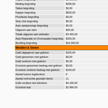
Kleding begroting
$290,00
Tattoo begroting
$0,00
Kapper begroting
$630,00
Prostituee begroting
$0,00
Strip club begroting
$0,00
Auto aanpassings begroting
$0,00
Uitgaven aan eten
$45,00
Totale uitgaven aan winkelen
$3.465,00
Auto Reparatie en Overspuiten begroting
$200,00
Bezitting begroting
$10.000,00
Wedden & Stelen
Geld uitgegeven aan gokken
$335,00
Geld gewonnen met gokken
$0,00
Geld verloren met gokken
$0,00
Grootste gewonnen bedrag met gokken
$0,00
Grootste verloren bedrag met gokken
$100,00
Aantal huizen ingebroken
8
Aantal verkochte gestolen items
21
Geld verdient met inbreken
$4.180,00
Grootste buit
$2.880,00