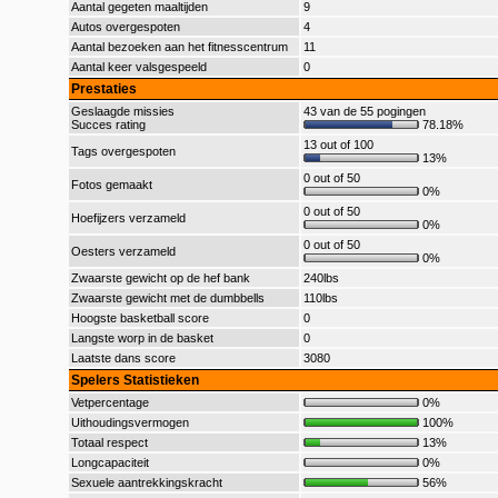
Aantal gegeten maaltijden
9
Autos overgespoten
4
Aantal bezoeken aan het fitnesscentrum
11
Aantal keer valsgespeeld
0
Prestaties
Geslaagde missies
43 van de 55 pogingen
Succes rating
78.18%
13 out of 100
Tags overgespoten
13%
0 out of 50
Fotos gemaakt
0%
0 out of 50
Hoefijzers verzameld
0%
0 out of 50
Oesters verzameld
0%
Zwaarste gewicht op de hef bank
240lbs
Zwaarste gewicht met de dumbbells
110lbs
Hoogste basketball score
0
Langste worp in de basket
0
Laatste dans score
3080
Spelers Statistieken
Vetpercentage
0%
Uithoudingsvermogen
100%
Totaal respect
13%
Longcapaciteit
0%
Sexuele aantrekkingskracht
56%