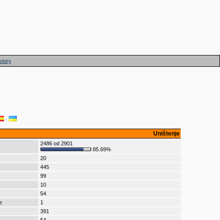
story
·
Uništenje
2486 od 2901
85.69%
20
445
99
10
54
e
1
391