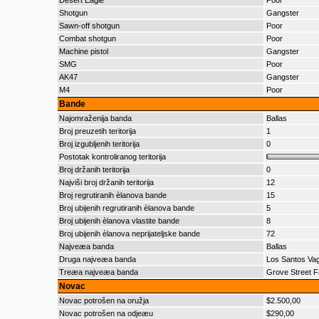
Desert Eagle
Poor
Shotgun
Gangster
Sawn-off shotgun
Poor
Combat shotgun
Poor
Machine pistol
Gangster
SMG
Poor
AK47
Gangster
M4
Poor
Bande
Najomraženija banda
Ballas
Broj preuzetih teritorija
1
Broj izgubljenih teritorija
0
Postotak kontroliranog teritorija
Broj držanih teritorija
0
Najviši broj držanih teritorija
12
Broj regrutiranih èlanova bande
15
Broj ubijenih regrutiranih èlanova bande
5
Broj ubijenih èlanova vlastite bande
8
Broj ubijenih èlanova neprijateljske bande
72
Najveæa banda
Ballas
Druga najveæa banda
Los Santos Va
Treæa najveæa banda
Grove Street F
Novac
Novac potrošen na oružja
$2.500,00
Novac potrošen na odjeæu
$290,00