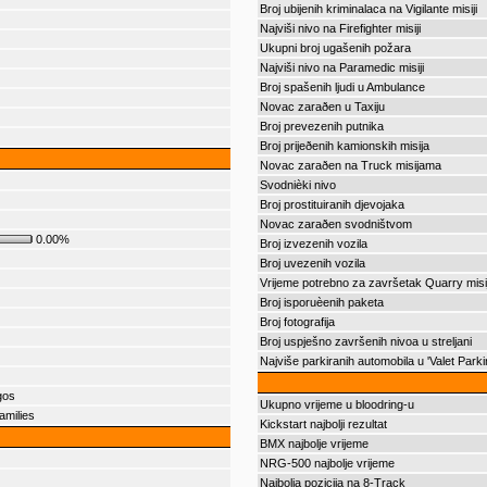
Broj ubijenih kriminalaca na Vigilante misiji
Najviši nivo na Firefighter misiji
Ukupni broj ugašenih požara
Najviši nivo na Paramedic misiji
Broj spašenih ljudi u Ambulance
Novac zaraðen u Taxiju
Broj prevezenih putnika
Broj prijeðenih kamionskih misija
Novac zaraðen na Truck misijama
Svodnièki nivo
Broj prostituiranih djevojaka
Novac zaraðen svodništvom
0.00%
Broj izvezenih vozila
Broj uvezenih vozila
Vrijeme potrebno za završetak Quarry misi
Broj isporuèenih paketa
Broj fotografija
Broj uspješno završenih nivoa u streljani
Najviše parkiranih automobila u 'Valet Parki
gos
Ukupno vrijeme u bloodring-u
amilies
Kickstart najbolji rezultat
BMX najbolje vrijeme
NRG-500 najbolje vrijeme
Najbolja pozicija na 8-Track