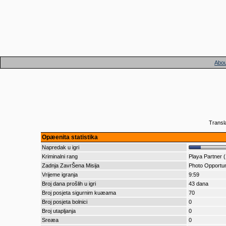
Abou
Transl
Opæenita statistika
Napredak u igri
Kriminalni rang
Playa Partner 
Zadnja ZavrŠena Misija
Photo Opportun
Vrijeme igranja
9:59
Broj dana prošlih u igri
43 dana
Broj posjeta sigurnim kuæama
70
Broj posjeta bolnici
0
Broj utapljanja
0
Sreæa
0