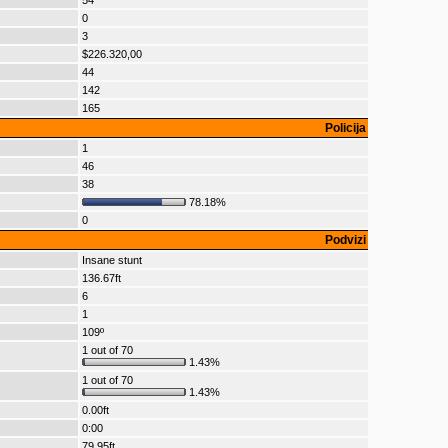
54
0
3
$226.320,00
44
142
165
Policija
1
46
38
78.18%
0
Podvizi
Insane stunt
136.67ft
6
1
109º
1 out of 70
1.43%
1 out of 70
1.43%
0.00ft
0:00
79.95ft