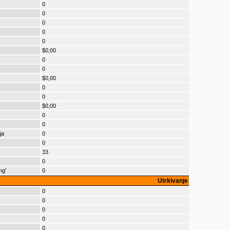
0
0
0
0
0
$0,00
0
0
$0,00
0
0
$0,00
0
0
ja
0
0
33
0
ng'
0
Utrkivanje
0
0
0
0
0