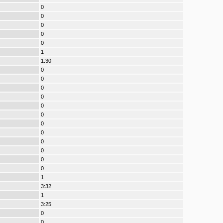
0
0
0
0
0
1
1:30
0
0
0
0
0
0
0
0
0
0
0
0
1
3:32
1
3:25
0
0