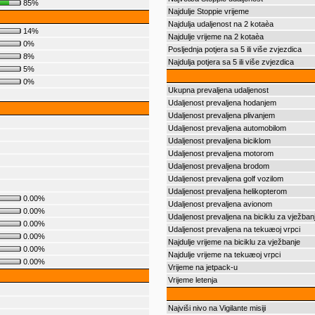
85%
Najdulje Stoppie vrijeme
Najdulja udaljenost na 2 kotaèa
14%
Najdulje vrijeme na 2 kotaèa
0%
Posljednja potjera sa 5 ili više zvjezdica
8%
Najdulja potjera sa 5 ili više zvjezdica
5%
0%
Ukupna prevaljena udaljenost
Udaljenost prevaljena hodanjem
Udaljenost prevaljena plivanjem
Udaljenost prevaljena automobilom
Udaljenost prevaljena biciklom
Udaljenost prevaljena motorom
Udaljenost prevaljena brodom
Udaljenost prevaljena golf vozilom
Udaljenost prevaljena helikopterom
0.00%
Udaljenost prevaljena avionom
0.00%
Udaljenost prevaljena na biciklu za vježban
0.00%
Udaljenost prevaljena na tekuæoj vrpci
0.00%
Najdulje vrijeme na biciklu za vježbanje
0.00%
Najdulje vrijeme na tekuæoj vrpci
0.00%
Vrijeme na jetpack-u
Vrijeme letenja
Najviši nivo na Vigilante misiji