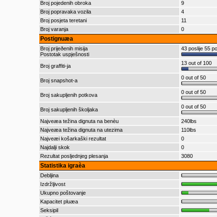
Broj pojedenih obroka
9
Broj popravaka vozila
4
Broj posjeta teretani
11
Broj varanja
0
Postignuæa
Broj prijeðenih misija
43 poslije 55 p
Postotak uspješnosti
13 out of 100
Broj graffiti-ja
0 out of 50
Broj snapshot-a
0 out of 50
Broj sakupljenih potkova
0 out of 50
Broj sakupljenih školjaka
Najveæa težina dignuta na benèu
240lbs
Najveæa težina dignuta na utezima
110lbs
Najveæi košarkaški rezultat
0
Najdalji skok
0
Rezultat posljednjeg plesanja
3080
Statistika igraèa
Debljina
Izdržljivost
Ukupno poštovanje
Kapacitet pluæa
Seksipil