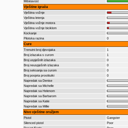
Mišièavost
Vještine igraèa
Vještina vožnje
Vještina letenja
Vještina vožnje motora
Vještina vožnje biciklom
Kockanje
Pilotska razina
0
Cure
Trenutni broj djevojaka
1
Broj izlazaka s curom
1
Broj uspješnih izlazaka
0
Broj neuspješnih izlazaka
0
Broj seksanja sa curom
0
Broj posjeta prostitutki
0
Napredak sa Denise
Napredak sa Michelle
Napredak sa Helenom
Napredak sa Barbarom
Napredak sa Katie
Napredak sa Millie
Nivo vještine oružjem
Pistol
Gangster
Silenced pistol
Poor