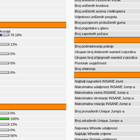
Broj uništenih cestovnih vozila
Broj uništenih brodova
Broj uništenih aviona i helikoptera
Vrijednost uništenih posjeda
Broj pucnjavom probušenih guma
Broj pogodaka u glavu
okusaja
Broj zapoèetih požara
78.18%
13%
Broj podmiæivanja policije
Ukupan broj dobivenih wanted zvjezdica
0%
Ukupan broj izbjegnutih wanted zvjezdica
0%
Postotak uspješnosti
Broj uhiæenja
0%
Najbolji nagraðeni INSANE stunt
Maksimalna udaljenost INSANE Jump-a
Maksimalna visina INSANE Jump-a
Maksimalno okretanje INSANE Jump-a
Maksimalna rotacija INSANE Jump-a
Broj pronaðenih Unique Jumps-a
0%
100%
Broj odraðenih Unique Jumps-a
13%
Najveæa Wheelie udaljenost
0%
Najdulje Wheelie vrijeme
56%
Najveæa Stoppie udaljenost