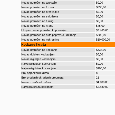
Novac potrošen na tetovaže
$0,00
Novac potrošen na frizera
$630,00
Novac potrošen na prostitutke
$0,00
Novac potrošen na striptizete
$0,00
Novac potrošen na tuning
$0,00
Novac potrošen na hranu
$45,00
Ukupan novac potrošen kupovanjem
$3.465,00
Novac potrošen na auto popravke i lakiranje
$200,00
Novac potrošen na nekretnine
$10.000,00
Kockanje i kraða
Novac potrošen na kockanje
$335,00
Novac dobiven kockanjem
$0,00
Novac izgubljen kockanjem
$0,00
Najveæi dobitak kockanjem
$0,00
Najveæi gubitak kockanjem
$100,00
Broj opljaèkanih kuæa
8
Broj prodanih ukradenih predmeta
21
Novac zaraðen kraðom
$4.180,00
Najveæa kraða odjednom
$2.880,00