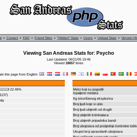
t
•
Contact
•
FAQ
•
Friend Sites
•
"Hidden" Stats
•
Users
•
Upload Stats
•
Version Hi
Viewing San Andreas Stats for: Psycho
Last Updated: 06/21/05 19:46
Viewed
18657
times
ate this page from English:
·
·
·
·
·
·
·
·
·
·
·
·
22.46%
Metci koji su pogodili
Ispaljeno metaka
(1137)
Kg iskorištenog eksploziva
ity
Broj ljudi koje si ubio
Broj ljudi ubijenih od drugih
Broj ubijenih kriminalaca
Broj ubijenih pripadnika bandi
Broj ubojstava od posljednje kontrolne toèk
Ukupni broj opravdanih ubojstava