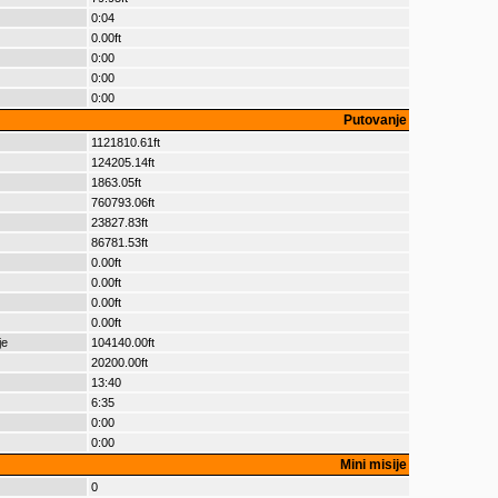
0:04
0.00ft
0:00
0:00
0:00
Putovanje
1121810.61ft
124205.14ft
1863.05ft
760793.06ft
23827.83ft
86781.53ft
0.00ft
0.00ft
0.00ft
0.00ft
je
104140.00ft
20200.00ft
13:40
6:35
0:00
0:00
Mini misije
0