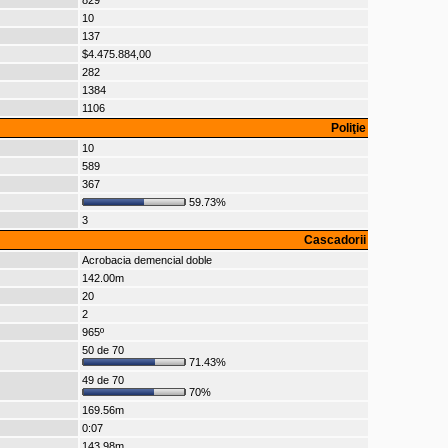
829
10
137
$4.475.884,00
282
1384
1106
Poliţie
10
589
367
59.73%
3
Cascadorii
Acrobacia demencial doble
142.00m
20
2
965º
50 de 70
71.43%
49 de 70
70%
169.56m
0:07
143.98m