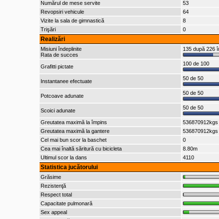
Numărul de mese servite
53
Revopsiri vehicule
64
Vizite la sala de gimnastică
8
Trişări
0
Realizări
Misiuni îndeplinite
135 după 226 î
Rata de succes
100 de 100
Grafitti pictate
50 de 50
Instantanee efectuate
50 de 50
Potcoave adunate
50 de 50
Scoici adunate
Greutatea maximă la împins
536870912kgs
Greutatea maximă la gantere
536870912kgs
Cel mai bun scor la baschet
0
Cea mai înaltă săritură cu bicicleta
8.80m
Ultimul scor la dans
4110
Statistica jucătorului
Grăsime
Rezistenţă
Respect total
Capacitate pulmonară
Sex appeal