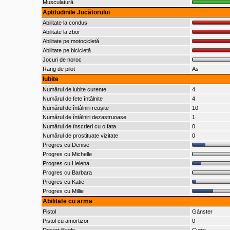
Musculatură
Aptitudinile Jucătorului
Abilitate la condus
Abilitate la zbor
Abilitate pe motocicletă
Abilitate pe bicicletă
Jocuri de noroc
Rang de pilot
As
Iubite
Numărul de iubite curente
4
Numărul de fete întâlnite
4
Numărul de întâlniri reuşite
10
Numărul de întâlniri dezastruoase
1
Numărul de înscrieri cu o fata
0
Numărul de prostituate vizitate
0
Progres cu Denise
Progres cu Michelle
Progres cu Helena
Progres cu Barbara
Progres cu Katie
Progres cu Millie
Abilitate cu arma
Pistol
Gánster
Pistol cu amortizor
0