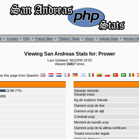
t
•
Contact
•
FAQ
•
Friend Sites
•
"Hidden" Stats
•
Users
•
Upload Stats
•
Version Hi
Viewing San Andreas Stats for: Prower
Last Updated: 06/22/08 18:02
Viewed
15817
times
te this page from Spanish:
·
·
·
·
·
·
·
·
·
·
·
·
88.77%
Gloanţe nimerite
Gloanţe trase
589)
Kg de exploziv folosite
Oameni ucişi de tine
Oameni ucişi de alţii
Criminali ucişi
Membrii de bandă ucişi
Oameni ucişi de la ultima verificare
Totalul omorurilor legale