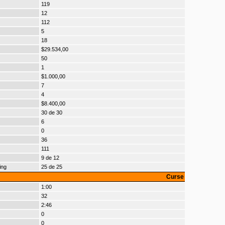
119
12
112
5
18
$29.534,00
50
1
$1.000,00
7
4
$8.400,00
30 de 30
6
0
36
111
9 de 12
ing
25 de 25
Curse
1:00
32
2:46
0
0