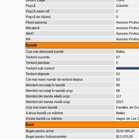
Desert Eagle
Cutre
Puşcă
Gánster
Puşcă sawn-off
0
Puşcă de război
0
Pistol automat
Asesino Profes
Mitralieră
Asesino Profes
AK47
Asesino Profes
M4
Asesino Profes
Bande
Cea mai detestată bandă
Ballas
Teritorii cucerite
57
Teritorii pierdute
0
Teritorii sub control
Teritorii deţinute
53
Cel mai mare număr de teritorii deţinut
53
Membrii recrutaţi în bandă
88
Membrii recrutaţi în bandă ucişi
88
Membrii din banda aliată ucişi
117
Membrii din banda rivală ucişi
2027
Cea mai mare bandă
Families de Gr
A doua bandă ca mărime
Ballas
A treia bandă ca mărime
Vagos de Los 
Bani
Buget pentru arme
$100.580,00
Buget pentru îmbracaminte
$12.670,00