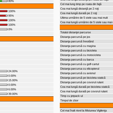
80%
Cel mai lung timp pe roata din faţă
Cea mai lungă distanţă pe 2 roţi
100%
Cea mai lungă durată pe 2 roţi
95%
Ultima urmărire de 5 stele sau mai mult
100%
Cea mai lungă urmărire de 5 stele sau mai 
100%
0%
Totalul distanţei parcurse
Distanţa parcursă pe jos
Distanţa parcursă înnotând
Distanţa parcursă cu maşina
Distanţa parcursă cu bicicleta
Distanţa parcursă cu motocicleta
Distanţa parcursă cu barca
Distanţa parcursă cu golf-cartul
Distanţa parcursa cu elicopterul
24.00%
Distanţa parcursă cu avionul
0.00%
Distanţa parcursă pe bicicleta statică
15.00%
Distanţa parcursă pe covorul rulant
0.00%
Cea mai lungă durată pe bicicleta statică
6.00%
Cea mai lungă durată pe covorul rulant
39.00%
Timp cu jetpack-ul
Timpul de zbor
Cel mai înalt nivel la Misiunea Vigilenţa