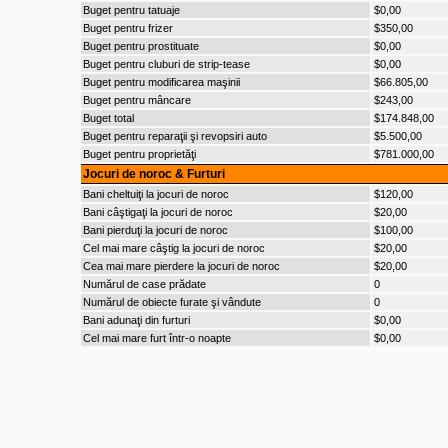
Buget pentru tatuaje
$0,00
Buget pentru frizer
$350,00
Buget pentru prostituate
$0,00
Buget pentru cluburi de strip-tease
$0,00
Buget pentru modificarea maşinii
$66.805,00
Buget pentru mâncare
$243,00
Buget total
$174.848,00
Buget pentru reparaţii şi revopsiri auto
$5.500,00
Buget pentru proprietăţi
$781.000,00
Jocuri de noroc & Furturi
Bani cheltuiţi la jocuri de noroc
$120,00
Bani câştigaţi la jocuri de noroc
$20,00
Bani pierduţi la jocuri de noroc
$100,00
Cel mai mare câştig la jocuri de noroc
$20,00
Cea mai mare pierdere la jocuri de noroc
$20,00
Numărul de case prădate
0
Numărul de obiecte furate şi vândute
0
Bani adunaţi din furturi
$0,00
Cel mai mare furt într-o noapte
$0,00