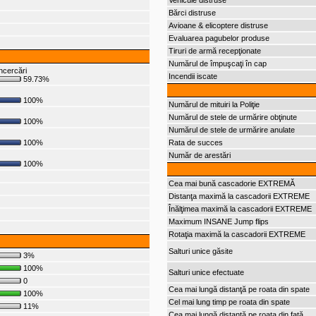
Vehicule distruse
Bărci distruse
Avioane & elicoptere distruse
Evaluarea pagubelor produse
Tiruri de armă recepţionate
Numărul de împuşcaţi în cap
ncercări
Incendii iscate
59.73%
100%
Numărul de mituiri la Poliţie
Numărul de stele de urmărire obţinute
100%
Numărul de stele de urmărire anulate
100%
Rata de succes
Număr de arestări
100%
Cea mai bună cascadorie EXTREMĂ
Distanţa maximă la cascadorii EXTREME
Înălţimea maximă la cascadorii EXTREME
Maximum INSANE Jump flips
Rotaţia maximă la cascadorii EXTREME
Salturi unice găsite
3%
100%
Salturi unice efectuate
0
Cea mai lungă distanţă pe roata din spate
100%
Cel mai lung timp pe roata din spate
11%
Cea mai lungă distanţă pe roata din faţă