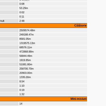
0:08
53.29m
0:02
0:11
mult
2:48
Călătorie
2509574.48m
249188.47m
8581.05m
1319575.13m
68576.11m
472868.88m
56844.49m
1919.85m
51081.80m
258700.70m
20903.00m
1335.00m
8:54
1:10
0:19
1:32
Mini-misiuni
14