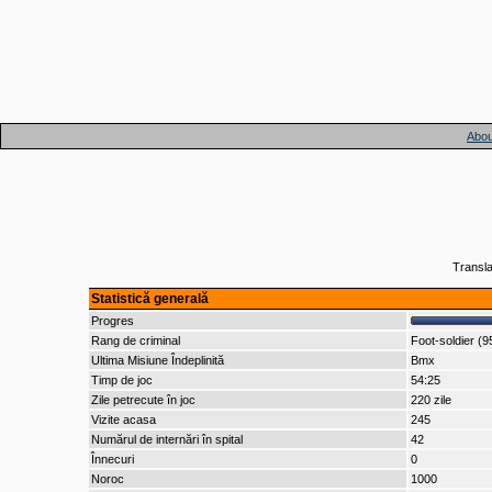
Abou
Transla
Statistică generală
Progres
Rang de criminal
Foot-soldier (9
Ultima Misiune Îndeplinită
Bmx
Timp de joc
54:25
Zile petrecute în joc
220 zile
Vizite acasa
245
Numărul de internări în spital
42
Înnecuri
0
Noroc
1000