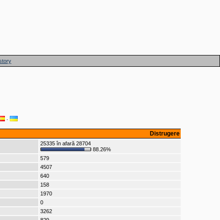
story
·
Distrugere
25335 în afară 28704
88.26%
579
4507
640
158
1970
0
3262