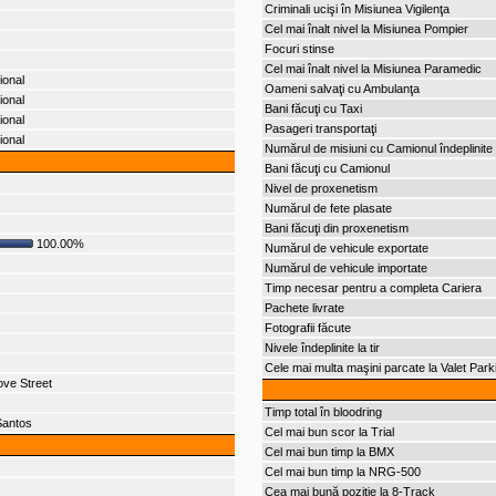
Criminali ucişi în Misiunea Vigilenţa
Cel mai înalt nivel la Misiunea Pompier
Focuri stinse
Cel mai înalt nivel la Misiunea Paramedic
ional
Oameni salvaţi cu Ambulanţa
ional
Bani făcuţi cu Taxi
ional
Pasageri transportaţi
ional
Numărul de misiuni cu Camionul îndeplinite
Bani făcuţi cu Camionul
Nivel de proxenetism
Numărul de fete plasate
Bani făcuţi din proxenetism
100.00%
Numărul de vehicule exportate
Numărul de vehicule importate
Timp necesar pentru a completa Cariera
Pachete livrate
Fotografii făcute
Nivele îndeplinite la tir
Cele mai multa maşini parcate la Valet Park
ove Street
Timp total în bloodring
Santos
Cel mai bun scor la Trial
Cel mai bun timp la BMX
Cel mai bun timp la NRG-500
Cea mai bună poziţie la 8-Track