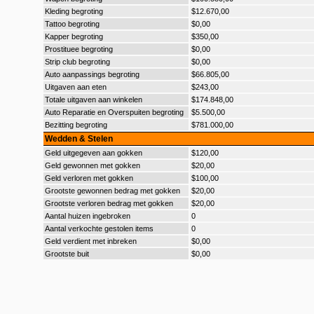
Kleding begroting
$12.670,00
Tattoo begroting
$0,00
Kapper begroting
$350,00
Prostituee begroting
$0,00
Strip club begroting
$0,00
Auto aanpassings begroting
$66.805,00
Uitgaven aan eten
$243,00
Totale uitgaven aan winkelen
$174.848,00
Auto Reparatie en Overspuiten begroting
$5.500,00
Bezitting begroting
$781.000,00
Wedden & Stelen
Geld uitgegeven aan gokken
$120,00
Geld gewonnen met gokken
$20,00
Geld verloren met gokken
$100,00
Grootste gewonnen bedrag met gokken
$20,00
Grootste verloren bedrag met gokken
$20,00
Aantal huizen ingebroken
0
Aantal verkochte gestolen items
0
Geld verdient met inbreken
$0,00
Grootste buit
$0,00