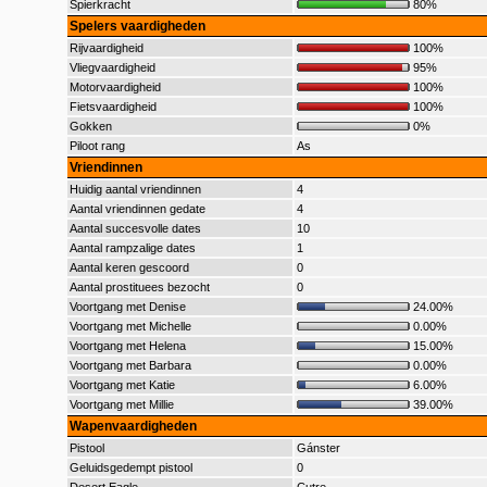
Spierkracht
80%
Spelers vaardigheden
Rijvaardigheid
100%
Vliegvaardigheid
95%
Motorvaardigheid
100%
Fietsvaardigheid
100%
Gokken
0%
Piloot rang
As
Vriendinnen
Huidig aantal vriendinnen
4
Aantal vriendinnen gedate
4
Aantal succesvolle dates
10
Aantal rampzalige dates
1
Aantal keren gescoord
0
Aantal prostituees bezocht
0
Voortgang met Denise
24.00%
Voortgang met Michelle
0.00%
Voortgang met Helena
15.00%
Voortgang met Barbara
0.00%
Voortgang met Katie
6.00%
Voortgang met Millie
39.00%
Wapenvaardigheden
Pistool
Gánster
Geluidsgedempt pistool
0