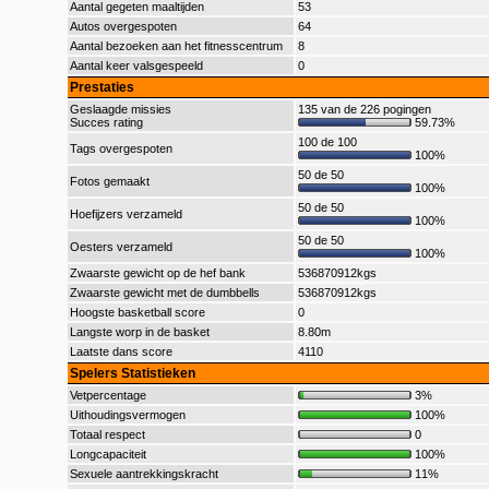
Aantal gegeten maaltijden
53
Autos overgespoten
64
Aantal bezoeken aan het fitnesscentrum
8
Aantal keer valsgespeeld
0
Prestaties
Geslaagde missies
135 van de 226 pogingen
Succes rating
59.73%
100 de 100
Tags overgespoten
100%
50 de 50
Fotos gemaakt
100%
50 de 50
Hoefijzers verzameld
100%
50 de 50
Oesters verzameld
100%
Zwaarste gewicht op de hef bank
536870912kgs
Zwaarste gewicht met de dumbbells
536870912kgs
Hoogste basketball score
0
Langste worp in de basket
8.80m
Laatste dans score
4110
Spelers Statistieken
Vetpercentage
3%
Uithoudingsvermogen
100%
Totaal respect
0
Longcapaciteit
100%
Sexuele aantrekkingskracht
11%