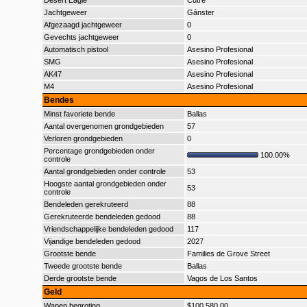
Desert Eagle
Cutre
Jachtgeweer
Gánster
Afgezaagd jachtgeweer
0
Gevechts jachtgeweer
0
Automatisch pistool
Asesino Profesional
SMG
Asesino Profesional
AK47
Asesino Profesional
M4
Asesino Profesional
Bendes
Minst favoriete bende
Ballas
Aantal overgenomen grondgebieden
57
Verloren grondgebieden
0
Percentage grondgebieden onder
100.00%
controle
Aantal grondgebieden onder controle
53
Hoogste aantal grondgebieden onder
53
controle
Bendeleden gerekruteerd
88
Gerekruteerde bendeleden gedood
88
Vriendschappelijke bendeleden gedood
117
Vijandige bendeleden gedood
2027
Grootste bende
Families de Grove Street
Tweede grootste bende
Ballas
Derde grootste bende
Vagos de Los Santos
Geld
Wapen begroting
$100.580,00