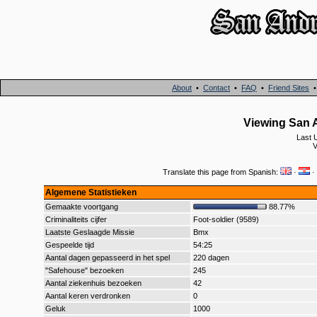
About
•
Contact
•
FAQ
•
Friend Sites
Viewing San A
Last 
V
Translate this page from Spanish:
·
·
Algemene Statistieken
Gemaakte voortgang
88.77%
Criminaliteits cijfer
Foot-soldier (9589)
Laatste Geslaagde Missie
Bmx
Gespeelde tijd
54:25
Aantal dagen gepasseerd in het spel
220 dagen
"Safehouse" bezoeken
245
Aantal ziekenhuis bezoeken
42
Aantal keren verdronken
0
Geluk
1000