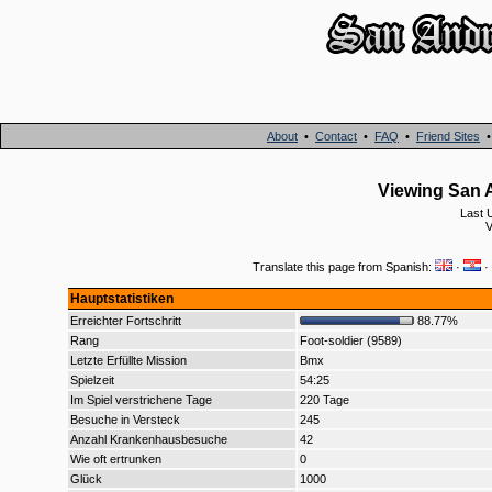
About
•
Contact
•
FAQ
•
Friend Sites
Viewing San A
Last 
V
Translate this page from Spanish:
·
·
Hauptstatistiken
Erreichter Fortschritt
88.77%
Rang
Foot-soldier (9589)
Letzte Erfüllte Mission
Bmx
Spielzeit
54:25
Im Spiel verstrichene Tage
220 Tage
Besuche in Versteck
245
Anzahl Krankenhausbesuche
42
Wie oft ertrunken
0
Glück
1000