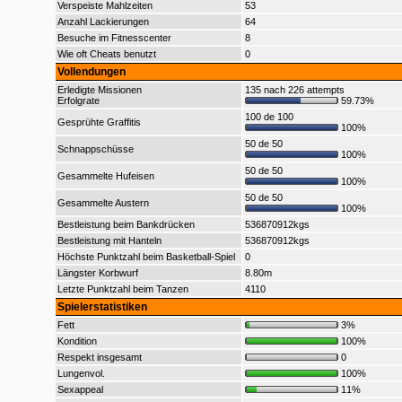
Verspeiste Mahlzeiten
53
Anzahl Lackierungen
64
Besuche im Fitnesscenter
8
Wie oft Cheats benutzt
0
Vollendungen
Erledigte Missionen
135 nach 226 attempts
Erfolgrate
59.73%
100 de 100
Gesprühte Graffitis
100%
50 de 50
Schnappschüsse
100%
50 de 50
Gesammelte Hufeisen
100%
50 de 50
Gesammelte Austern
100%
Bestleistung beim Bankdrücken
536870912kgs
Bestleistung mit Hanteln
536870912kgs
Höchste Punktzahl beim Basketball-Spiel
0
Längster Korbwurf
8.80m
Letzte Punktzahl beim Tanzen
4110
Spielerstatistiken
Fett
3%
Kondition
100%
Respekt insgesamt
0
Lungenvol.
100%
Sexappeal
11%