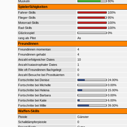
Muskeln
80%
Spielerfähigkeiten
Fahrer-Skills
100%
Flieger-Skills
95%
Motorrad-Skills
100%
Rad-Skills
100%
Glücksspiel
0%
rang als Pilot
As
Freundinnen
Freundinnen momentan
4
Freundinnen gehabt
4
Anzahl erfolgreicher Dates
10
Anzahl katastrophaler Dates
1
Wie oft Freundinnen flachgelegt
0
Anzahl Besuche bei Prostituierten
0
Fortschritte bei Denise
24.00%
Fortschritte bei Michelle
0.00%
Fortschritte bei Helena
15.00%
Fortschritte bei Barbara
0.00%
Fortschritte bei Katie
6.00%
Fortschritte bei Millie
39.00%
Waffen-Skills
Pistole
Gánster
Schalldämpferpistole
0