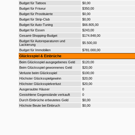
Budget für Tattoos
$0,00
Budget für Friseur
$350,00
Budget für Prostituierte
$0,00
Budget für Strip-Club
$0,00
Budget für Auto-Tuning
$66.805,00
Budget für Essen
$243,00
Gesamt-Shopping-Budget
$174.848,00
Budget für Autoreparaturen und
$5.500,00
Lackierung
Budget für Immobilien
$781.000,00
Glücksspiel & Einbrüche
Beim Glücksspiel ausgegebenes Geld
$120,00
Beim Glücksspiel gewonnenes Geld
$20,00
Verluste beim Glücksspiel
$100,00
Höchster Glücksspielgewinn
$20,00
Höchster Glücksspielverlust
$20,00
Ausgeraubte Häuser
0
Gestohlene Gegenstände verkauft
0
Durch Einbrüche erbeutetes Geld
$0,00
Höchste Beute bei Einbruch
$0,00