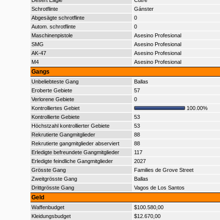
Desert Eagle
Cutre
Schrotflinte
Gánster
Abgesägte schrotflinte
0
Autom. schrotflinte
0
Maschinenpistole
Asesino Profesional
SMG
Asesino Profesional
AK-47
Asesino Profesional
M4
Asesino Profesional
Gangs
Unbeliebteste Gang
Ballas
Eroberte Gebiete
57
Verlorene Gebiete
0
Kontrolliertes Gebiet
100.00%
Kontrollierte Gebiete
53
Höchstzahl kontrollierter Gebiete
53
Rekrutierte Gangmitglieder
88
Rekrutierte gangmitglieder abserviert
88
Erledigte befreundete Gangmitglieder
117
Erledigte feindliche Gangmitglieder
2027
Grösste Gang
Families de Grove Street
Zweitgrösste Gang
Ballas
Drittgrösste Gang
Vagos de Los Santos
Geld
Waffenbudget
$100.580,00
Kleidungsbudget
$12.670,00